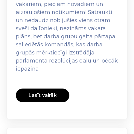
vakariem, pieciem novadiem un
aizraujošiem notikumiem! Satraukti
un nedaudz nobijušies viens otram
sveši dalībnieki, nezināms vakara
plāns, bet darba grupu gaita pārtapa
saliedētās komandās, kas darba
grupās mērķtiecīgi izstrādāja
parlamenta rezolūcijas daļu un pēcāk
iepazina
Lasīt vairāk