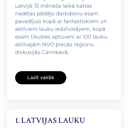
Latvijā. Šī mēneša laikā katras
nedēļas pēdējo darbdienu esam
pavadījuši kopā ar fantastiskiem un
aktīviem lauku iedzīvotājiem, kopā
esam tikušies aptuveni ar 100 lauku
aktīvajām NVO piecās reģionu
diskusijās Carnikavā,
Lasīt vairāk
1. LATVIJAS LAUKU