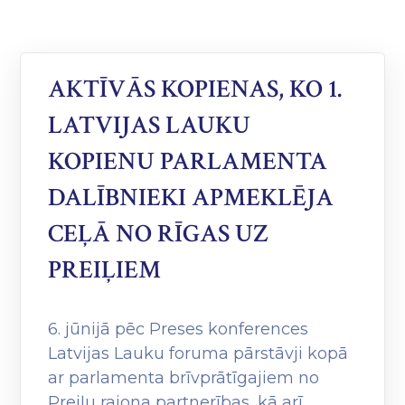
AKTĪVĀS KOPIENAS, KO 1.
LATVIJAS LAUKU
KOPIENU PARLAMENTA
DALĪBNIEKI APMEKLĒJA
CEĻĀ NO RĪGAS UZ
PREIĻIEM
6. jūnijā pēc Preses konferences
Latvijas Lauku foruma pārstāvji kopā
ar parlamenta brīvprātīgajiem no
Preiļu rajona partnerības, kā arī