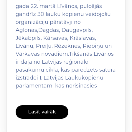
gada 22. martā Līvānos, pulcējās
gandrīz 30 lauku kopienu veidojošu
organizāciju pārstāvji no
Aglonas,Dagdas, Daugavpils,
Jēkabpils, Kārsavas, Krāslavas,
Līvānu, Preiļu, Rēzeknes, Riebiņu un
Vārkavas novadiem.Tikšanās Līvānos
ir daļa no Latvijas reģionālo
pasākumu cikla, kas paredzēts satura
izstrādei 1. Latvijas Laukukopienu
parlamentam, kas norisināsies
Lasīt vairāk