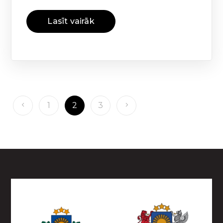
Lasīt vairāk
1
2
3