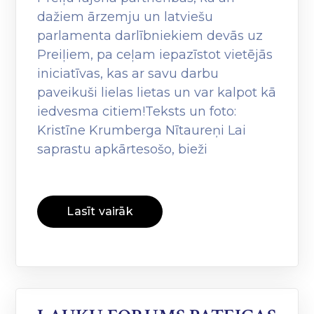
dažiem ārzemju un latviešu
parlamenta darlībniekiem devās uz
Preiļiem, pa ceļam iepazīstot vietējās
iniciatīvas, kas ar savu darbu
paveikuši lielas lietas un var kalpot kā
iedvesma citiem!Teksts un foto:
Kristīne Krumberga Nītaureņi Lai
saprastu apkārtesošo, bieži
Lasīt vairāk