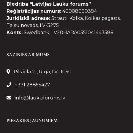
Biedrība “Latvijas Lauku forums”
Reģistrācijas numurs:
40008090394
Juridiskā adrese:
Strauti, Kolka, Kolkas pagasts,
Talsu novads, LV-3275
Konts:
Swedbank, LV20HABA0551041443586
SAZINIES AR MUMS
Pils iela 21, Rīga, LV- 1050
+371 28855427
info@laukuforums.lv
PIESAKIES JAUNUMIEM