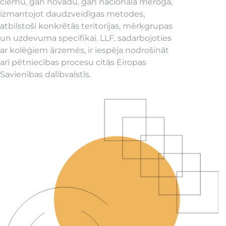
ciemu, gan novadu, gan nacionālā mērogā,
izmantojot daudzveidīgas metodes,
atbilstoši konkrētās teritorijas, mērķgrupas
un uzdevuma specifikai. LLF, sadarbojoties
ar kolēģiem ārzemēs, ir iespēja nodrošināt
arī pētniecības procesu citās Eiropas
Savienības dalībvalstīs.