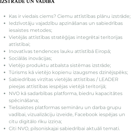
IZSTRĀDE UN VADĪBA
Kas ir viedais ciems? Ciemu attīstības plānu izstrāde;
Iedzīvotāju vajadzību apzināšanas un sabiedrības
iesaistes metodes;
Vietējās attīstības stratēģijas integrētai teritorijas
attīstībai;
Inovatīvas tendences lauku attīstībā Eiropā;
Sociālās inovācijas;
Vietējo produktu atbalsta sistēmas izstrāde;
Tūrisms kā vietējo kopienu izaugsmes dzinējspēks;
Sabiedrības virzītas vietējās attīstības / LEADER
pieejas attīstības iespējas vietējā teritorijā;
NVO kā sadarbības platforma, biedru kapacitātes
spēcināšana;
Tiešsaistes platformas semināru un darba grupu
vadībai, vizualizāciju izveide, Facebook iespējas un
citu digitālo rīku izziņa;
Citi NVO, pilsoniskajai sabiedrībai aktuāli temati.