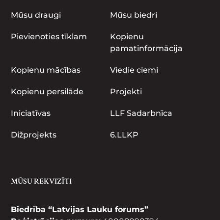
Mūsu draugi
Mūsu biedri
Pievienoties tīklam
Kopienu
pamatinformācija
Kopienu mācības
Viedie ciemi
Kopienu persilāde
Projekti
Iniciatīvas
LLF Sadarbnīca
Dižprojekts
6.LLKP
MŪSU REKVIZĪTI
Biedrība “Latvijas Lauku forums”