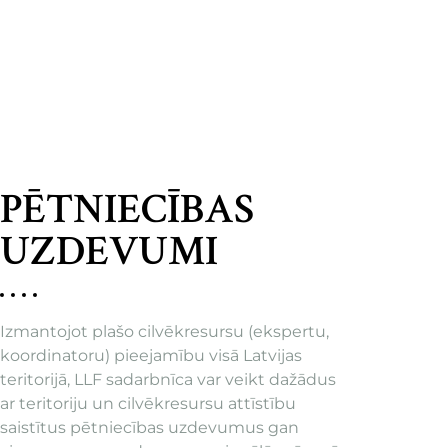
PĒTNIECĪBAS
UZDEVUMI
Izmantojot plašo cilvēkresursu (ekspertu,
koordinatoru) pieejamību visā Latvijas
teritorijā, LLF sadarbnīca var veikt dažādus
ar teritoriju un cilvēkresursu attīstību
saistītus pētniecības uzdevumus gan