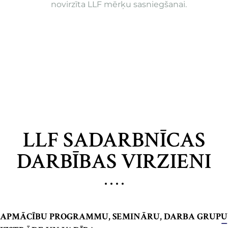
novirzīta LLF mērķu sasniegšanai.
LLF SADARBNĪCAS
DARBĪBAS VIRZIENI
APMĀCĪBU PROGRAMMU, SEMINĀRU, DARBA GRUPU