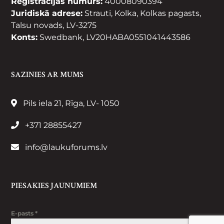
Reģistrācijas numurs:
40008090394
Juridiskā adrese:
Strauti, Kolka, Kolkas pagasts,
Talsu novads, LV-3275
Konts:
Swedbank, LV20HABA0551041443586
SAZINIES AR MUMS
Pils iela 21, Rīga, LV- 1050
+371 28855427
info@laukuforums.lv
PIESAKIES JAUNUMIEM
E-pasts
*