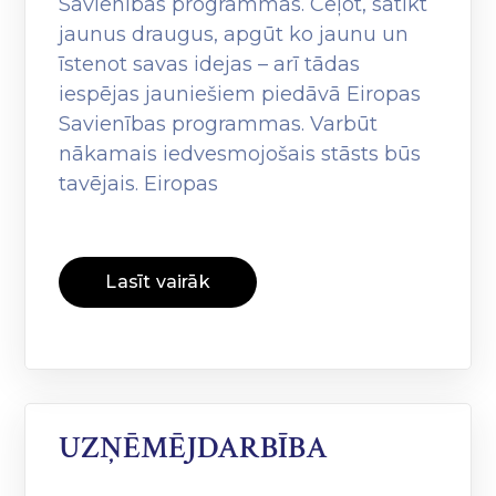
Savienības programmas. Ceļot, satikt
jaunus draugus, apgūt ko jaunu un
īstenot savas idejas – arī tādas
iespējas jauniešiem piedāvā Eiropas
Savienības programmas. Varbūt
nākamais iedvesmojošais stāsts būs
tavējais. Eiropas
Lasīt vairāk
UZŅĒMĒJDARBĪBA