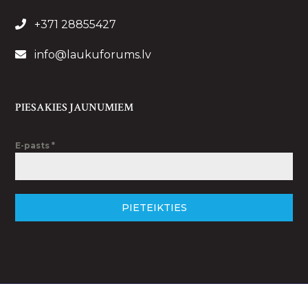
+371 28855427
info@laukuforums.lv
PIESAKIES JAUNUMIEM
E-pasts
*
PIETEIKTIES