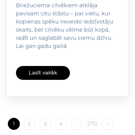
Briežuciema cilvēkiem atklāja
pavisam citu stāstu – par vietu, kur
kopienas spēku neveido iedzīvotāju
skaits, bet cilvēku vēlme būt kopā,
radīt un saglabāt savu ciemu dzīvu.
Lai gan gadu gaitā
Lasīt vairāk
1
2
3
4
…
270