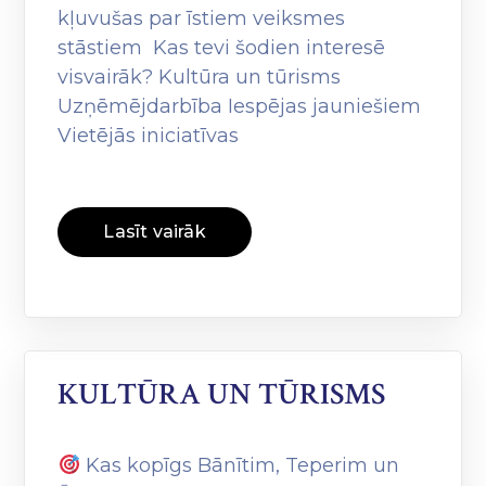
kļuvušas par īstiem veiksmes
stāstiem Kas tevi šodien interesē
visvairāk? Kultūra un tūrisms
Uzņēmējdarbība Iespējas jauniešiem
Vietējās iniciatīvas
Lasīt vairāk
KULTŪRA UN TŪRISMS
Kas kopīgs Bānītim, Teperim un