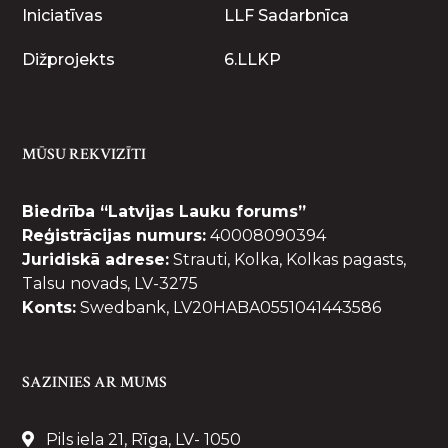
Iniciatīvas
LLF Sadarbnīca
Dižprojekts
6.LLKP
MŪSU REKVIZĪTI
Biedrība “Latvijas Lauku forums”
Reģistrācijas numurs:
40008090394
Juridiskā adrese:
Strauti, Kolka, Kolkas pagasts,
Talsu novads, LV-3275
Konts:
Swedbank, LV20HABA0551041443586
SAZINIES AR MUMS
Pils iela 21, Rīga, LV- 1050