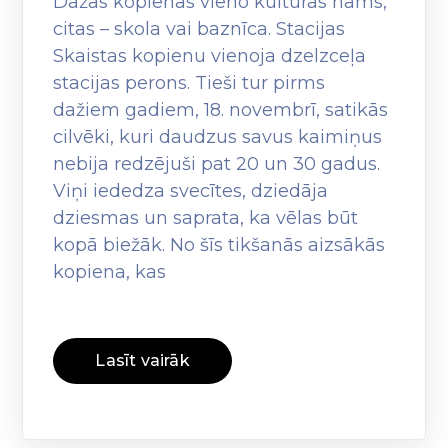
Dažas kopienas vieno kultūras nams,
citas – skola vai baznīca. Stacijas
Skaistas kopienu vienoja dzelzceļa
stacijas perons. Tieši tur pirms
dažiem gadiem, 18. novembrī, satikās
cilvēki, kuri daudzus savus kaimiņus
nebija redzējuši pat 20 un 30 gadus.
Viņi iededza svecītes, dziedāja
dziesmas un saprata, ka vēlas būt
kopā biežāk. No šīs tikšanās aizsākās
kopiena, kas
Lasīt vairāk