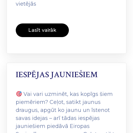
vietējās
Lasīt vairāk
IESPĒJAS JAUNIEŠIEM
Vai vari uzminēt, kas kopīgs šiem
piemēriem? Ceļot, satikt jaunus
draugus, apgūt ko jaunu un īstenot
savas idejas – arī tādas iespējas
jauniešiem piedāvā Eiropas