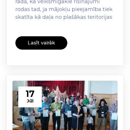
rāda, ka veiksmīgākie risinājumi
rodas tad, ja mājokļu pieejamība tiek
skatīta kā daļa no plašākas teritorijas
Lasīt vairāk
17
Jūl