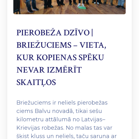
PIEROBEŽA DZĪVO |
BRIEŽUCIEMS – VIETA,
KUR KOPIENAS SPĒKU
NEVAR IZMĒRĪT
SKAITĻOS
Briežuciems ir neliels pierobežas
ciems Balvu novadā, tikai sešu
kilometru attālumā no Latvijas–
Krievijas robežas. No malas tas var
šķist kluss un neliels, taču saruna ar