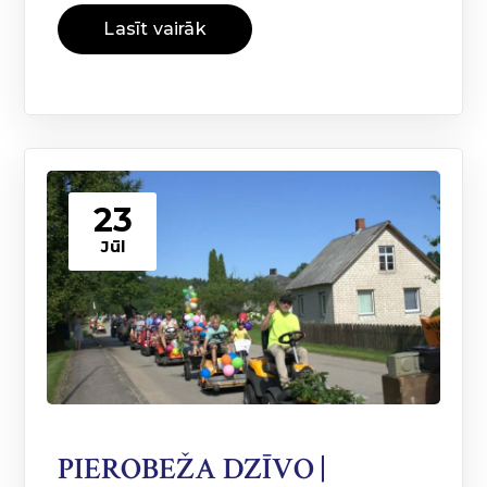
Lasīt vairāk
23
Jūl
PIEROBEŽA DZĪVO |