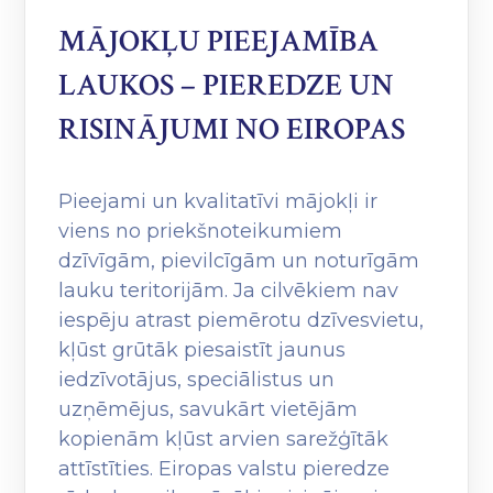
MĀJOKĻU PIEEJAMĪBA
LAUKOS – PIEREDZE UN
RISINĀJUMI NO EIROPAS
Pieejami un kvalitatīvi mājokļi ir
viens no priekšnoteikumiem
dzīvīgām, pievilcīgām un noturīgām
lauku teritorijām. Ja cilvēkiem nav
iespēju atrast piemērotu dzīvesvietu,
kļūst grūtāk piesaistīt jaunus
iedzīvotājus, speciālistus un
uzņēmējus, savukārt vietējām
kopienām kļūst arvien sarežģītāk
attīstīties. Eiropas valstu pieredze