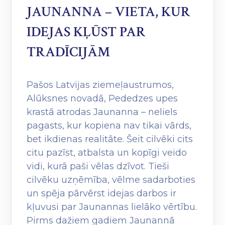
JAUNANNA – VIETA, KUR
IDEJAS KĻŪST PAR
TRADĪCIJĀM
Pašos Latvijas ziemeļaustrumos,
Alūksnes novadā, Pededzes upes
krastā atrodas Jaunanna – neliels
pagasts, kur kopiena nav tikai vārds,
bet ikdienas realitāte. Šeit cilvēki cits
citu pazīst, atbalsta un kopīgi veido
vidi, kurā paši vēlas dzīvot. Tieši
cilvēku uzņēmība, vēlme sadarboties
un spēja pārvērst idejas darbos ir
kļuvusi par Jaunannas lielāko vērtību.
Pirms dažiem gadiem Jaunannā