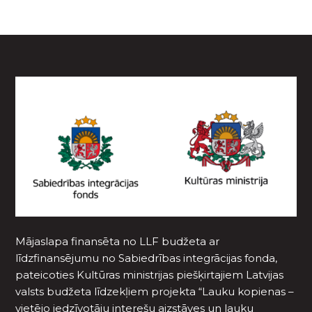
Mājaslapa finansēta no LLF budžeta ar
līdzfinansējumu no Sabiedrības integrācijas fonda,
pateicoties Kultūras ministrijas piešķirtajiem Latvijas
valsts budžeta līdzekļiem projekta “Lauku kopienas –
vietējo iedzīvotāju interešu aizstāves un lauku