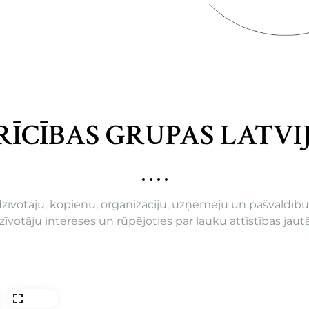
 RĪCĪBAS GRUPAS LATVI
edzīvotāju, kopienu, organizāciju, uzņēmēju un pašvaldīb
edzīvotāju intereses un rūpējoties par lauku attīstības jau