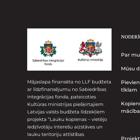
NODERĪ
Par m
Mūsu d
Mājaslapa finansēta no LLF budžeta
Pievien
ar līdzfinansējumu no Sabiedrības
tīklam
integrācijas fonda, pateicoties
Kopien
Kultūras ministrijas piešķirtajiem
mācība
Latvijas valsts budžeta līdzekļiem
projekta “Lauku kopienas – vietējo
iedzīvotāju interešu aizstāves un
lauku teritoriju attīstības
Projekt