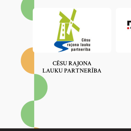
VIDUSDAUGAVAS NVO CENTRS
VIDZEMES LAUKU PARTNERĪBA
“BRASLA”
ZIEMEĻKURZEMES BIZNESA
ASOCIĀCIJA
ZIEMEĻLATGALES PARTNERĪBA
CĒSU RAJONA
LAUKU PARTNERĪBA