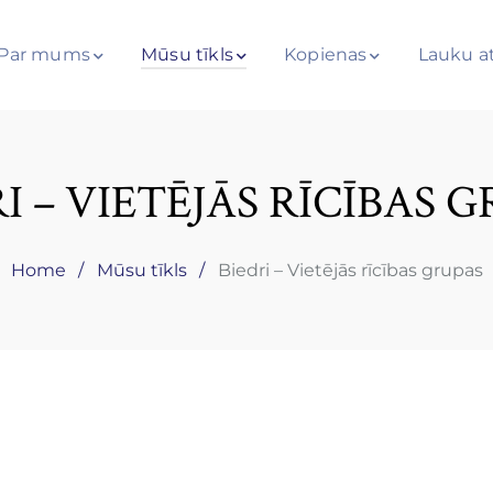
Par mums
Mūsu tīkls
Kopienas
Lauku at
I – VIETĒJĀS RĪCĪBAS 
Home
Mūsu tīkls
Biedri – Vietējās rīcības grupas