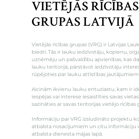
VIETĒJĀS RĪCĪBAS
GRUPAS LATVIJĀ
Vietējās rīcības grupas (VRG) ir Latvijas La
biedri. Tās ir lauku iedzīvotāju, kopienu, org
uzņēmēju un pašvaldību apvienības, kas da
lauku teritorijā, pārstāvot iedzīvotāju inter
rūpējoties par lauku attīstības jautājumiem 
Aicinām ikvienu lauku entuziastu, kam ir id
iespējas vai interese iesaistīties savas vietas 
sazināties ar savas teritorijas vietējo rīcība
Informāciju par VRG izsludināto projektu 
atbalsta nosacījumiem un citu informāciju 
atbalsta dienesta mājas lapā.