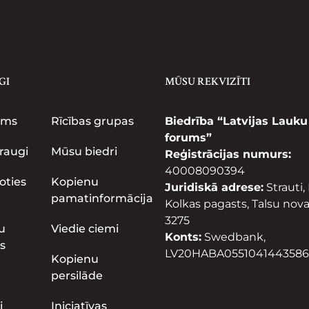
GI
MŪSU REKVIZĪTI
ums
Rīcības grupas
Biedrība “Latvijas Lauku
forums”
raugi
Mūsu biedri
Reģistrācijas numurs:
40008090394
oties
Kopienu
Juridiskā adrese:
Strauti,
pamatinformācija
Kolkas pagasts, Talsu nova
3275
u
Viedie ciemi
Konts:
Swedbank,
s
LV20HABA0551041443586
Kopienu
persilāde
i
Iniciatīvas