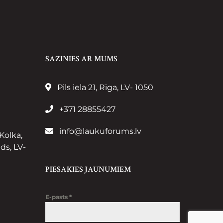
SAZINIES AR MUMS
Pils iela 21, Rīga, LV- 1050
+371 28855427
info@laukuforums.lv
 Kolka,
ds, LV-
PIESAKIES JAUNUMIEM
E-pasts
*