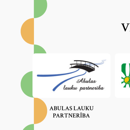
PARTNERĪBA “DAUGAVKRASTS”
PARTNERĪBA “KAIMIŅI”
V
PIERĪGAS PARTNERĪBA
PREIĻU – LĪVĀNU NOVADA
PARTNERĪBA “KŪPĀ”
ROPAŽU SALASPILS PARTNERĪBA
RĒZEKNES NOVADA PARTNERĪBA
SALDUS RAJONA ATTĪSTĪBAS BIEDRĪBA
SATEKA
ABULAS LAUKU
PARTNERĪBA
TALSU RAJONA PARTNERĪBA