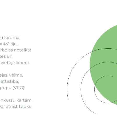
uku foruma
anizāciju,
rbojas noteiktā
eses un
vietējā līmenī.
ejas, vēlme,
attīstībā,
s grupu (VRG)!
konkursu kārtām,
var atrast Lauku