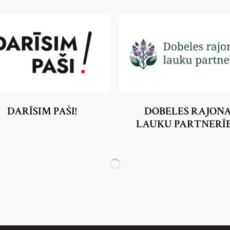
DARĪSIM PAŠI!
DOBELES RAJON
LAUKU PARTNERĪ
LOADING
MORE...