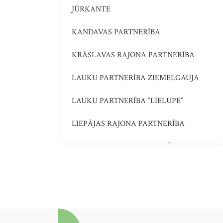
JŪRKANTE
KANDAVAS PARTNERĪBA
KRĀSLAVAS RAJONA PARTNERĪBA
LAUKU PARTNERĪBA ZIEMEĻGAUJA
LAUKU PARTNERĪBA ”LIELUPE”
LIEPĀJAS RAJONA PARTNERĪBA
LUDZAS RAJONA PARTNERĪBA
MADONAS NOVADA FONDS
NO SALACAS LĪDZ RŪJAI
PARTNERĪBA LAUKIEM UN JŪRAI