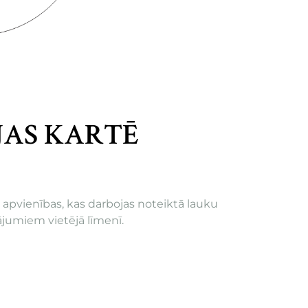
JAS KARTĒ
u apvienības, kas darbojas noteiktā lauku
tājumiem vietējā līmenī.