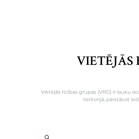
VIETĒJĀS
Vietējās rīcības grupas (VRG) ir lauku i
teritorijā, pārstāvot i