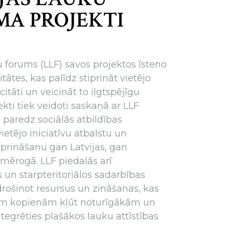
A PROJEKTI
u forums (LLF) savos projektos īsteno
tātes, kas palīdz stiprināt vietējo
tāti un veicināt to ilgtspējīgu
jekti tiek veidoti saskaņā ar LLF
s paredz sociālās atbildības
ietējo iniciatīvu atbalstu un
iprināšanu gan Latvijas, gan
 mērogā. LLF piedalās arī
s un starpteritoriālos sadarbības
drošinot resursus un zināšanas, kas
jām kopienām kļūt noturīgākām un
tegrēties plašākos lauku attīstības