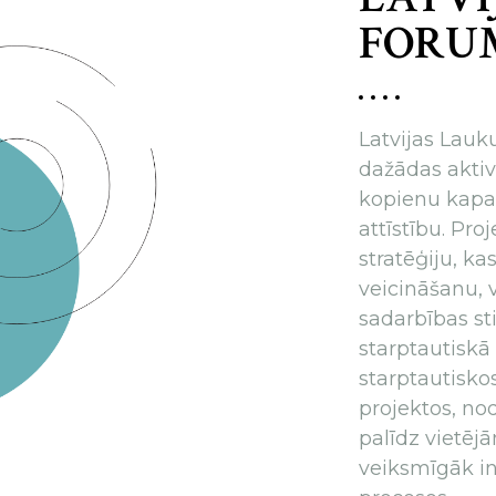
FORUM
Latvijas Lauk
dažādas aktivi
kopienu kapaci
attīstību. Pro
stratēģiju, ka
veicināšanu, v
sadarbības st
starptautiskā
starptautisko
projektos, no
palīdz vietē
veiksmīgāk in