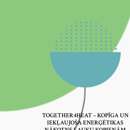
TOGETHER4HEAT – KOPĪGA UN
IEKĻAUJOŠA ENERĢĒTIKAS
NĀKOTNE LAUKU KOPIENĀM