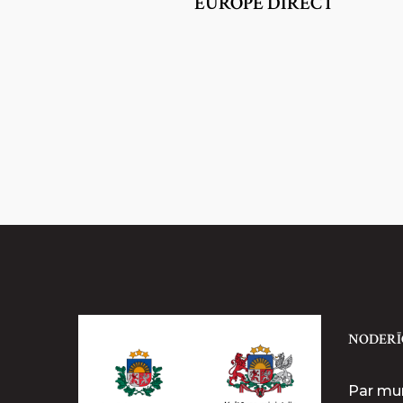
EUROPE DIRECT
NODERĪ
Par m