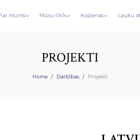
Par mums
Mūsu tīkls
Kopienas
Lauku at
PROJEKTI
Home
Darbības
Projekti
LATVI