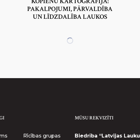
KOPIENU KARTOGRĀFIJA:
PAKALPOJUMI, PĀRVALDĪBA
UN LĪDZDALĪBA LAUKOS
LOADING
MORE...
GI
MŪSU REKVIZĪTI
ums
Rīcības grupas
Biedrība “Latvijas Lauku