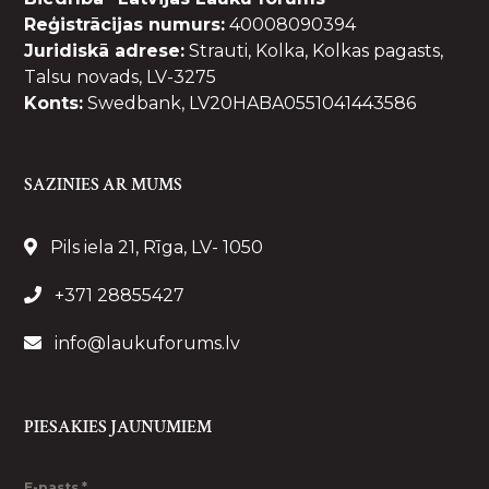
Reģistrācijas numurs:
40008090394
Juridiskā adrese:
Strauti, Kolka, Kolkas pagasts,
Talsu novads, LV-3275
Konts:
Swedbank, LV20HABA0551041443586
SAZINIES AR MUMS
Pils iela 21, Rīga, LV- 1050
+371 28855427
info@laukuforums.lv
PIESAKIES JAUNUMIEM
E-pasts
*