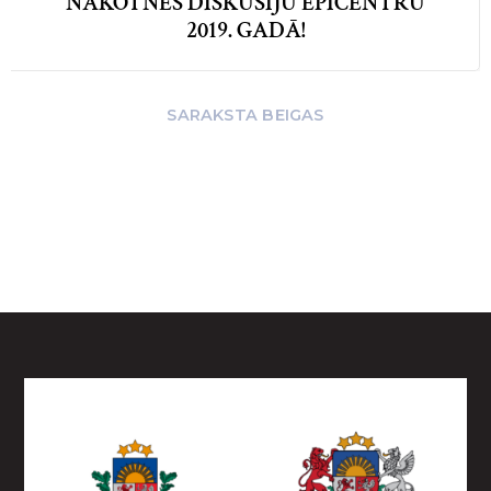
NĀKOTNES DISKUSIJU EPICENTRU
2019. GADĀ!
SARAKSTA BEIGAS