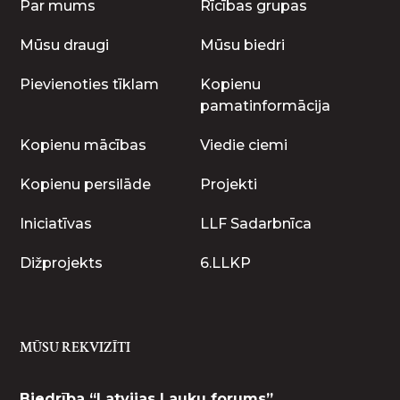
Par mums
Rīcības grupas
Mūsu draugi
Mūsu biedri
Pievienoties tīklam
Kopienu
pamatinformācija
Kopienu mācības
Viedie ciemi
Kopienu persilāde
Projekti
Iniciatīvas
LLF Sadarbnīca
Dižprojekts
6.LLKP
MŪSU REKVIZĪTI
Biedrība “Latvijas Lauku forums”