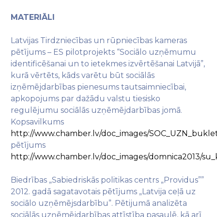
MATERIĀLI
Latvijas Tirdzniecības un rūpniecības kameras
pētījums – ES pilotprojekts “Sociālo uzņēmumu
identificēšanai un to ietekmes izvērtēšanai Latvijā”,
kurā vērtēts, kāds varētu būt sociālās
izņēmējdarbības pienesums tautsaimniecībai,
apkopojums par dažādu valstu tiesisko
regulējumu sociālās uzņēmējdarbības jomā.
Kopsavilkums
http://www.chamber.lv/doc_images/SOC_UZN_buklet
pētījums
http://www.chamber.lv/doc_images/domnica2013/su_
Biedrības „Sabiedriskās politikas centrs „Providus””
2012. gadā sagatavotais pētījums „Latvija ceļā uz
sociālo uzņēmējsdarbību”. Pētijumā analizēta
sociālās uzņēmējdarbības attīstība pasaulē, kā arī