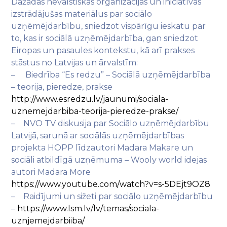
Dažādas nevalstiskās organizācijas un iniciatīvas
izstrādājušas materiālus par sociālo
uzņēmējdarbību, sniedzot vispārīgu ieskatu par
to, kas ir sociālā uzņēmējdarbība, gan sniedzot
Eiropas un pasaules kontekstu, kā arī prakses
stāstus no Latvijas un ārvalstīm:
– Biedrība “Es redzu” – Sociālā uzņēmējdarbība
– teorija, pieredze, prakse
http://www.esredzu.lv/jaunumi/sociala-
uznemejdarbiba-teorija-pieredze-prakse/
– NVO TV diskusija par Sociālo uzņēmējdarbību
Latvijā, sarunā ar sociālās uzņēmējdarbības
projekta HOPP līdzautori Madara Makare un
sociāli atbildīgā uzņēmuma – Wooly world idejas
autori Madara More
https://www.youtube.com/watch?v=s-5DEjt9OZ8
– Raidījumi un sižeti par sociālo uzņēmējdarbību
–
https://www.lsm.lv/lv/temas/sociala-
uznjemejdarbiiba/