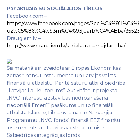
Par aktuālo SU SOCIĀLAJOS TĪKLOS
Facebook.com –
https://www.facebook.com/pages/Soci%C4%81l%C4%
uz%C5%86%C4%93m%C4%93jdarb%C4%ABba/355232
Draugiem.lv –
http://www.draugiem.lv/socialauznemejdarbiba/
Šis materiāls ir izveidots ar Eiropas Ekonomikas
zonas finanšu instrumenta un Latvijas valsts
finansiālu atbalstu. Par tā saturu atbild biedrība
„Latvijas Lauku forums”. Aktivitāte ir projekta
„NVO interešu aizstāvības nodrošināšana
nacionālā līmenī” pasākums un to finansiāli
atbalsta Islande, Lihtenšteina un Norvēģija.
Programmu „NVO fonds” finansē EEZ finanšu
instruments un Latvijas valsts, administrē
Sabiedrības integrācijas fonds.