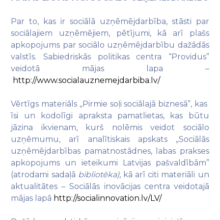
Par to, kas ir sociālā uzņēmējdarbība, stāsti par
sociālajiem uzņēmējiem, pētījumi, kā arī plašs
apkopojums par sociālo uzņēmējdarbību dažādās
valstīs. Sabiedriskās politikas centra “Providus”
veidotā mājas lapa –
http://www.socialauznemejdarbiba.lv/
Vērtīgs materiāls „Pirmie soļi sociālajā biznesā”, kas
īsi un kodolīgi apraksta pamatlietas, kas būtu
jāzina ikvienam, kurš nolēmis veidot sociālo
uzņēmumu, arī analītiskais apskats „Sociālās
uzņēmējdarbības pamatnostādnes, labas prakses
apkopojums un ieteikumi Latvijas pašvaldībām”
(atrodami sadaļā
bibliotēka)
, kā arī citi materiāli un
aktualitātes – Sociālās inovācijas centra veidotajā
mājas lapā
http://socialinnovation.lv/LV/