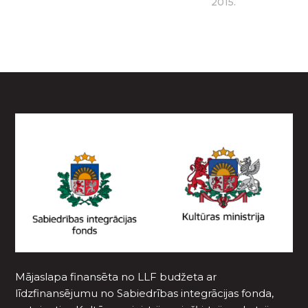
2015.
Mājaslapa finansēta no LLF budžeta ar
līdzfinansējumu no Sabiedrības integrācijas fonda,