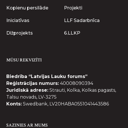
Kopienu persilāde
Projekti
Iniciatīvas
LLF Sadarbnīca
Dižprojekts
6.LLKP
MŪSU REKVIZĪTI
Biedrība “Latvijas Lauku forums”
Reģistrācijas numurs:
40008090394
Juridiskā adrese:
Strauti, Kolka, Kolkas pagasts,
Talsu novads, LV-3275
Konts:
Swedbank, LV20HABA0551041443586
SAZINIES AR MUMS