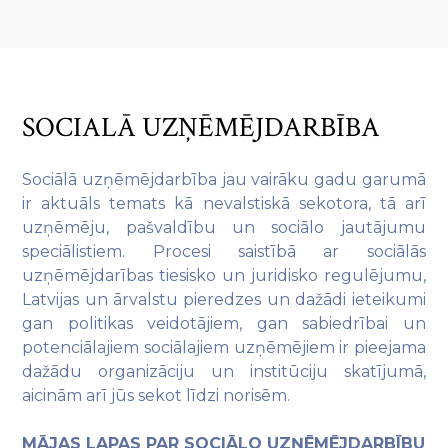
SOCIALĀ UZŅĒMĒJDARBĪBA
Sociālā uzņēmējdarbība jau vairāku gadu garumā
ir aktuāls temats kā nevalstiskā sekotora, tā arī
uzņēmēju, pašvaldību un sociālo jautājumu
speciālistiem. Procesi saistībā ar sociālās
uzņēmējdarības tiesisko un juridisko regulējumu,
Latvijas un ārvalstu pieredzes un dažādi ieteikumi
gan politikas veidotājiem, gan sabiedrībai un
potenciālajiem sociālajiem uzņēmējiem ir pieejama
dažādu organizāciju un institūciju skatījumā,
aicinām arī jūs sekot līdzi norisēm.
MĀJAS LAPAS PAR SOCIĀLO UZŅĒMĒJDARBĪBU