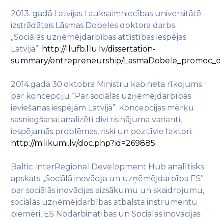
2013. gadā Latvijas Lauksaimniecības universitātē
izstrādātais Lāsmas Dobeles doktora darbs
„Sociālās uzņēmējdarbības attīstības iespējas
Latvijā”.
http://llufb.llu.lv/dissertation-
summary/entrepreneurship/LasmaDobele_promoc_d
2014.gada 30.oktobra Ministru kabineta rīkojums
par koncepciju “Par sociālās uzņēmējdarbības
ieviešanas iespējām Latvijā”. Koncepcijas mērķu
sasniegšanai analizēti divi risinājuma varianti,
iespējamās problēmas, riski un pozitīvie faktori:
http://m.likumi.lv/doc.php?id=269885
Baltic InterRegional Development Hub analītisks
apskats „Sociālā inovācija un uzņēmējdarbība ES”
par sociālās inovācijas aizsākumu un skaidrojumu,
sociālās uzņēmējdarbības atbalsta instrumentu
piemēri, ES Nodarbinātības un Sociālās inovācijas