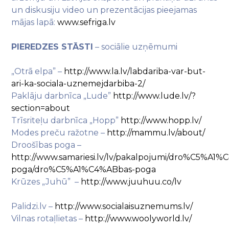
un diskusiju video un prezentācijas pieejamas
mājas lapā:
www.sefriga.lv
PIEREDZES STĀSTI
– sociālie uzņēmumi
„Otrā elpa” –
http://www.la.lv/labdariba-var-but-
ari-ka-sociala-uznemejdarbiba-2/
Paklāju darbnīca „Lude”
http://www.lude.lv/?
section=about
Trīsriteļu darbnīca „Hopp”
http://www.hopp.lv/
Modes preču ražotne –
http://mammu.lv/about/
Droošības poga –
http://www.samariesi.lv/lv/pakalpojumi/dro%C5%A1
poga/dro%C5%A1%C4%ABbas-poga
Krūzes „Juhū” –
http://www.juuhuu.co/lv
Palidzi.lv –
http://www.socialaisuznemums.lv/
Vilnas rotaļlietas –
http://www.woolyworld.lv/