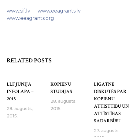
www.sif.lv www.eeagrants.lv
www.eeagrants.org
RELATED POSTS
LLF JŪNIJA
KOPIENU
LĪGATNĒ
INFOLAPA –
STUDIJAS
DISKUTĒS PAR
2015
KOPIENU
28. augusts,
ATTĪSTTĪBU UN
28. augusts,
2015.
ATTĪSTĪBAS
2015.
SADARBĪBU
27. augusts,