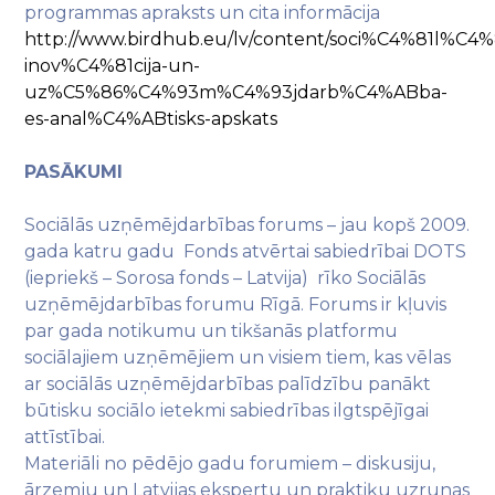
programmas apraksts un cita informācija
http://www.birdhub.eu/lv/content/soci%C4%81l%C4%
inov%C4%81cija-un-
uz%C5%86%C4%93m%C4%93jdarb%C4%ABba-
es-anal%C4%ABtisks-apskats
PASĀKUMI
Sociālās uzņēmējdarbības forums – jau kopš 2009.
gada katru gadu Fonds atvērtai sabiedrībai DOTS
(iepriekš – Sorosa fonds – Latvija) rīko Sociālās
uzņēmējdarbības forumu Rīgā. Forums ir kļuvis
par gada notikumu un tikšanās platformu
sociālajiem uzņēmējiem un visiem tiem, kas vēlas
ar sociālās uzņēmējdarbības palīdzību panākt
būtisku sociālo ietekmi sabiedrības ilgtspējīgai
attīstībai.
Materiāli no pēdējo gadu forumiem – diskusiju,
ārzemju un Latvijas ekspertu un praktiķu uzrunas