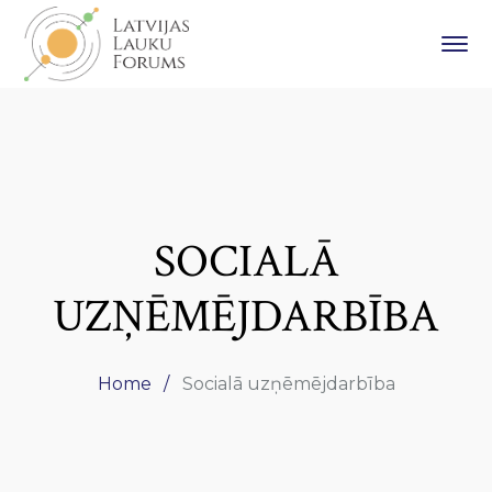
SOCIALĀ
UZŅĒMĒJDARBĪBA
Home
Socialā uzņēmējdarbība