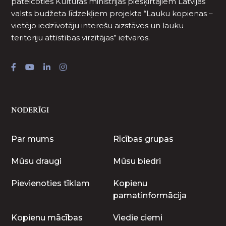
pateicoties Kultūras ministrijas piešķirtajiem Latvijas
valsts budžeta līdzekļiem projekta “Lauku kopienas –
vietējo iedzīvotāju interešu aizstāves un lauku
teritoriju attīstības virzītājas” ietvaros.
NODERĪGI
Par mums
Rīcības grupas
Mūsu draugi
Mūsu biedri
Pievienoties tīklam
Kopienu
pamatinformācija
Kopienu mācības
Viedie ciemi