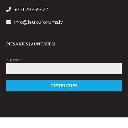
+371 28855427
info@laukuforums.lv
PIESAKIES JAUNUMIEM
E-pasts
*
PIETEIKTIES