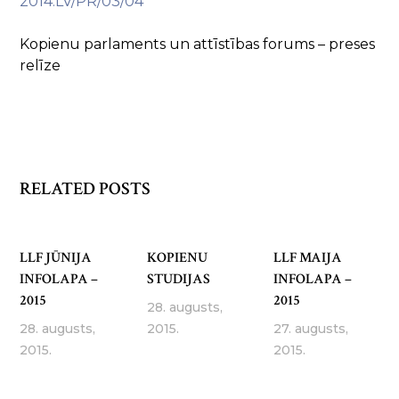
2014.LV/PR/03/04
Kopienu parlaments un attīstības forums – preses
relīze
RELATED POSTS
LLF JŪNIJA
KOPIENU
LLF MAIJA
INFOLAPA –
STUDIJAS
INFOLAPA –
2015
2015
28. augusts,
28. augusts,
2015.
27. augusts,
2015.
2015.