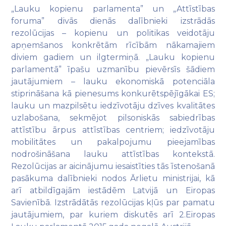
„Lauku kopienu parlamenta” un „Attīstības
foruma” divās dienās dalībnieki izstrādās
rezolūcijas – kopienu un politikas veidotāju
apņemšanos konkrētām rīcībām nākamajiem
diviem gadiem un ilgtermiņā. „Lauku kopienu
parlamentā” īpašu uzmanību pievērsīs šādiem
jautājumiem – lauku ekonomiskā potenciāla
stiprināšana kā pienesums konkurētspējīgākai ES;
lauku un mazpilsētu iedzīvotāju dzīves kvalitātes
uzlabošana, sekmējot pilsoniskās sabiedrības
attīstību ārpus attīstības centriem; iedzīvotāju
mobilitātes un pakalpojumu pieejamības
nodrošināšana lauku attīstības kontekstā.
Rezolūcijas ar aicinājumu iesaistīties tās īstenošanā
pasākuma dalībnieki nodos Ārlietu ministrijai, kā
arī atbildīgajām iestādēm Latvijā un Eiropas
Savienībā. Izstrādātās rezolūcijas kļūs par pamatu
jautājumiem, par kuriem diskutēs arī 2.Eiropas