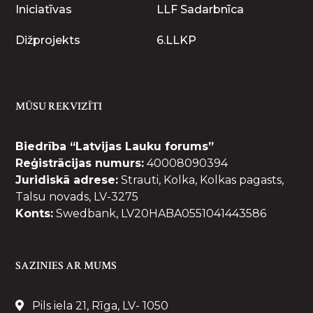
Iniciatīvas
LLF Sadarbnīca
Dižprojekts
6.LLKP
MŪSU REKVIZĪTI
Biedrība “Latvijas Lauku forums”
Reģistrācijas numurs:
40008090394
Juridiskā adrese:
Strauti, Kolka, Kolkas pagasts,
Talsu novads, LV-3275
Konts:
Swedbank, LV20HABA0551041443586
SAZINIES AR MUMS
Pils iela 21, Rīga, LV- 1050