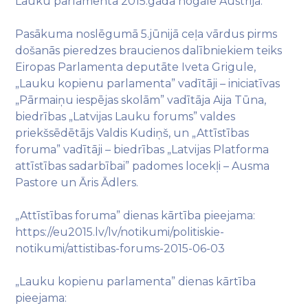
Lauku parlamentā 2015.gada nogalē Austrijā.
Pasākuma noslēgumā 5.jūnijā ceļa vārdus pirms
došanās pieredzes braucienos dalībniekiem teiks
Eiropas Parlamenta deputāte Iveta Grigule,
„Lauku kopienu parlamenta” vadītāji – iniciatīvas
„Pārmaiņu iespējas skolām” vadītāja Aija Tūna,
biedrības „Latvijas Lauku forums” valdes
priekšsēdētājs Valdis Kudiņš, un „Attīstības
foruma” vadītāji – biedrības „Latvijas Platforma
attīstības sadarbībai” padomes locekļi – Ausma
Pastore un Āris Ādlers.
„Attīstības foruma” dienas kārtība pieejama:
https://eu2015.lv/lv/notikumi/politiskie-
notikumi/attistibas-forums-2015-06-03
„Lauku kopienu parlamenta” dienas kārtība
pieejama: