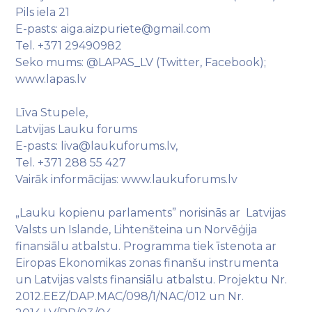
Pils iela 21
E-pasts: aiga.aizpuriete@gmail.com
Tel. +371 29490982
Seko mums: @LAPAS_LV (Twitter, Facebook);
www.lapas.lv
Līva Stupele,
Latvijas Lauku forums
E-pasts: liva@laukuforums.lv,
Tel. +371 288 55 427
Vairāk informācijas: www.laukuforums.lv
„Lauku kopienu parlaments” norisinās ar Latvijas
Valsts un Islande, Lihtenšteina un Norvēģija
finansiālu atbalstu. Programma tiek īstenota ar
Eiropas Ekonomikas zonas finanšu instrumenta
un Latvijas valsts finansiālu atbalstu. Projektu Nr.
2012.EEZ/DAP.MAC/098/1/NAC/012 un Nr.