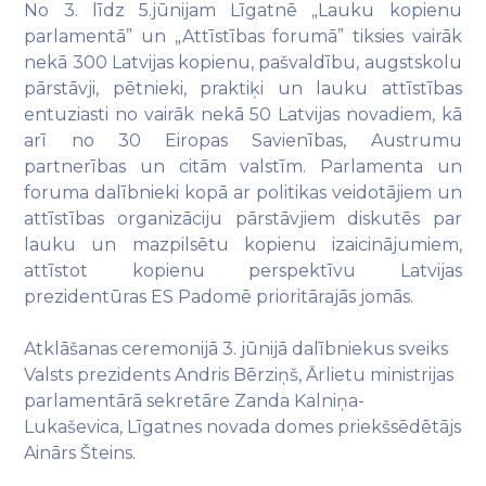
No 3. līdz 5.jūnijam Līgatnē „Lauku kopienu
parlamentā” un „Attīstības forumā” tiksies vairāk
nekā 300 Latvijas kopienu, pašvaldību, augstskolu
pārstāvji, pētnieki, praktiķi un lauku attīstības
entuziasti no vairāk nekā 50 Latvijas novadiem, kā
arī no 30 Eiropas Savienības, Austrumu
partnerības un citām valstīm. Parlamenta un
foruma dalībnieki kopā ar politikas veidotājiem un
attīstības organizāciju pārstāvjiem diskutēs par
lauku un mazpilsētu kopienu izaicinājumiem,
attīstot kopienu perspektīvu Latvijas
prezidentūras ES Padomē prioritārajās jomās.
Atklāšanas ceremonijā 3. jūnijā dalībniekus sveiks
Valsts prezidents Andris Bērziņš, Ārlietu ministrijas
parlamentārā sekretāre Zanda Kalniņa-
Lukaševica, Līgatnes novada domes priekšsēdētājs
Ainārs Šteins.