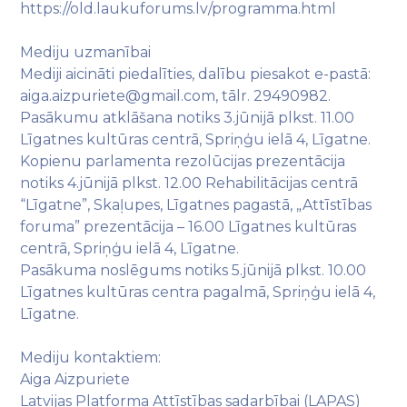
https://old.laukuforums.lv/programma.html
Mediju uzmanībai
Mediji aicināti piedalīties, dalību piesakot e-pastā:
aiga.aizpuriete@gmail.com, tālr. 29490982.
Pasākumu atklāšana notiks 3.jūnijā plkst. 11.00
Līgatnes kultūras centrā, Spriņģu ielā 4, Līgatne.
Kopienu parlamenta rezolūcijas prezentācija
notiks 4.jūnijā plkst. 12.00 Rehabilitācijas centrā
“Līgatne”, Skaļupes, Līgatnes pagastā, „Attīstības
foruma” prezentācija – 16.00 Līgatnes kultūras
centrā, Spriņģu ielā 4, Līgatne.
Pasākuma noslēgums notiks 5.jūnijā plkst. 10.00
Līgatnes kultūras centra pagalmā, Spriņģu ielā 4,
Līgatne.
Mediju kontaktiem:
Aiga Aizpuriete
Latvijas Platforma Attīstības sadarbībai (LAPAS)