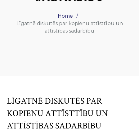
Home
Līgatnē diskutēs par kopienu attīsttību un
attīstības sadarbību
LĪGATNĒ DISKUTĒS PAR
KOPIENU ATTĪSTTĪBU UN
ATTĪSTĪBAS SADARBĪBU