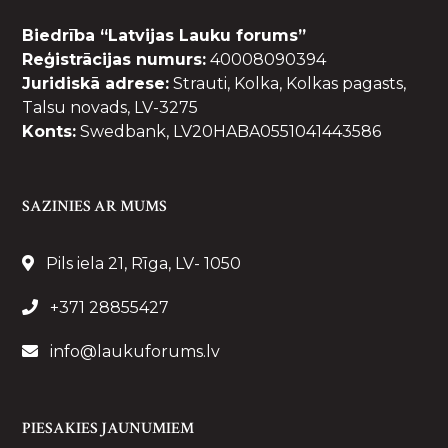
Biedrība “Latvijas Lauku forums”
Reģistrācijas numurs:
40008090394
Juridiskā adrese:
Strauti, Kolka, Kolkas pagasts,
Talsu novads, LV-3275
Konts:
Swedbank, LV20HABA0551041443586
SAZINIES AR MUMS
Pils iela 21, Rīga, LV- 1050
+371 28855427
info@laukuforums.lv
PIESAKIES JAUNUMIEM