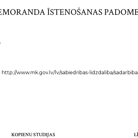
EMORANDA ĪSTENOŠANAS PADOME
e
:
http://www.mk.gov.lv/lv/sabiedribas-lidzdaliba/sadarbi
KOPIENU STUDIJAS
L