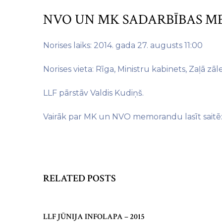
NVO UN MK SADARBĪBAS M
Norises laiks: 2014. gada 27. augusts 11:00
Norises vieta: Rīga, Ministru kabinets, Zaļā zāl
LLF pārstāv Valdis Kudiņš.
Vairāk par MK un NVO memorandu lasīt saitē
RELATED POSTS
LLF JŪNIJA INFOLAPA – 2015