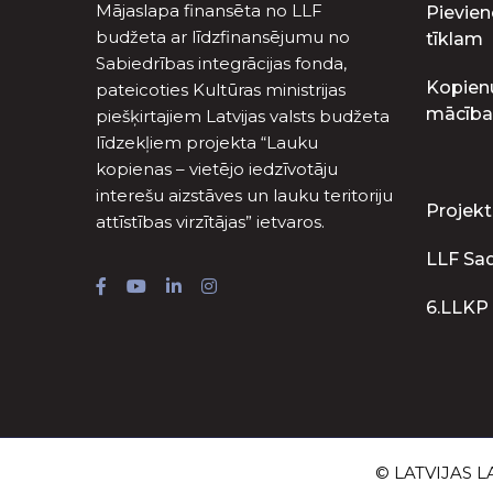
Mājaslapa finansēta no LLF
Pievien
budžeta ar līdzfinansējumu no
tīklam
Sabiedrības integrācijas fonda,
Kopien
pateicoties Kultūras ministrijas
mācība
piešķirtajiem Latvijas valsts budžeta
līdzekļiem projekta “Lauku
kopienas – vietējo iedzīvotāju
interešu aizstāves un lauku teritoriju
Projekt
attīstības virzītājas” ietvaros.
LLF Sa
6.LLKP
© LATVIJAS LA