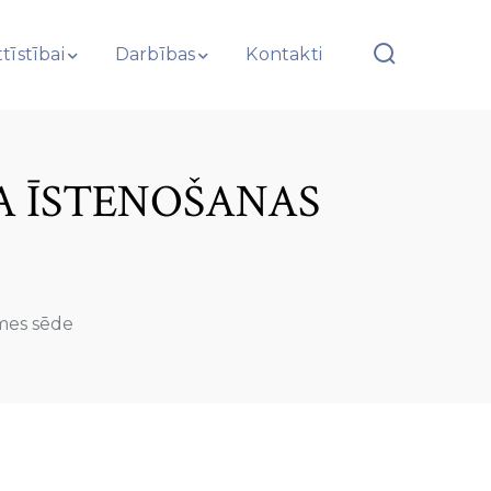
tīstībai
Darbības
Kontakti
 ĪSTENOŠANAS
mes sēde