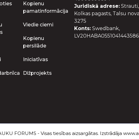
oties
Kopienu
Juridiskā adrese:
Strauti,
pamatinformācija
Kolkas pagasts, Talsu nova
3275
u
Viedie ciemi
Konts:
Swedbank,
s
LV20HABA0551041443586
Kopienu
persilāde
i
Iniciatīvas
darbnīca
Dižprojekts
UKU FORUMS - Visas tiesības aizsargātas. Izstrādāja
www.au