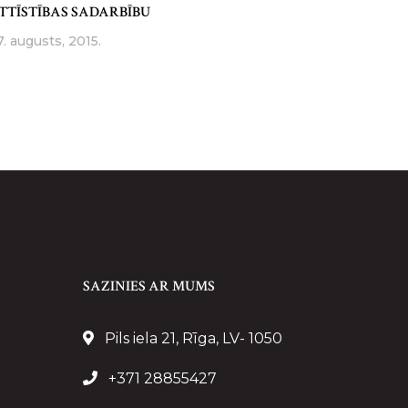
TTĪSTĪBAS SADARBĪBU
7. augusts, 2015.
SAZINIES AR MUMS
Pils iela 21, Rīga, LV- 1050
+371 28855427