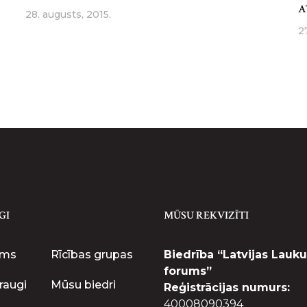
A
28. augusts, 2015.
2
GI
MŪSU REKVIZĪTI
ums
Rīcības grupas
Biedrība “Latvijas Lauku
forums”
raugi
Mūsu biedri
Reģistrācijas numurs:
40008090394