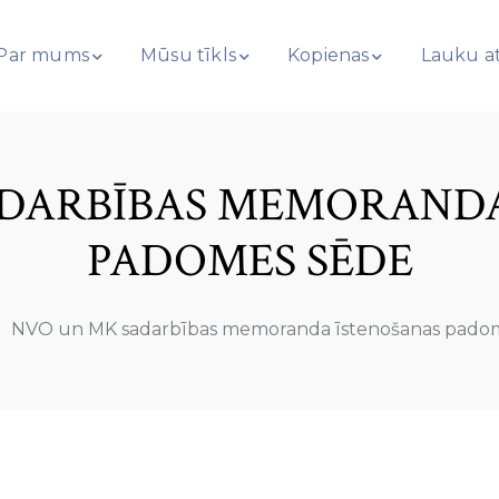
Par mums
Mūsu tīkls
Kopienas
Lauku at
ADARBĪBAS MEMORANDA
PADOMES SĒDE
NVO un MK sadarbības memoranda īstenošanas pado