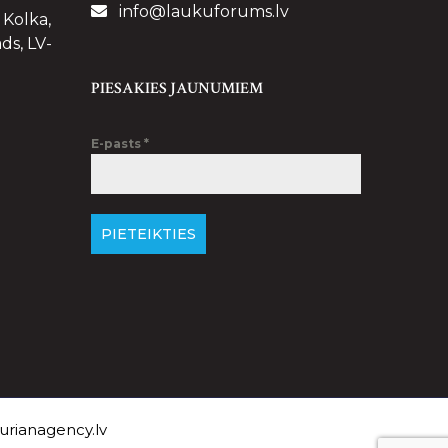
info@laukuforums.lv
 Kolka,
ds, LV-
PIESAKIES JAUNUMIEM
E-pasts
*
PIETEIKTIES
rianagency.lv