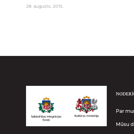
28. augusts, 2015.
NODERĪ
Par m
Mūsu d