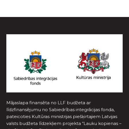
Mājaslapa finansēta no LLF budžeta ar
līdzfinansējumu no Sabiedrības integrācijas fonda,
pateicoties Kultūras ministrijas piešķirtajiem Latvijas
valsts budžeta līdzekļiem projekta “Lauku kopienas –