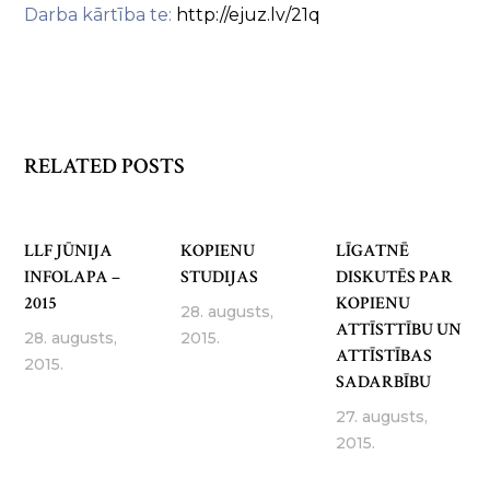
Darba kārtība te:
http://ejuz.lv/21q
RELATED POSTS
LLF JŪNIJA
KOPIENU
LĪGATNĒ
INFOLAPA –
STUDIJAS
DISKUTĒS PAR
2015
KOPIENU
28. augusts,
ATTĪSTTĪBU UN
28. augusts,
2015.
ATTĪSTĪBAS
2015.
SADARBĪBU
27. augusts,
2015.