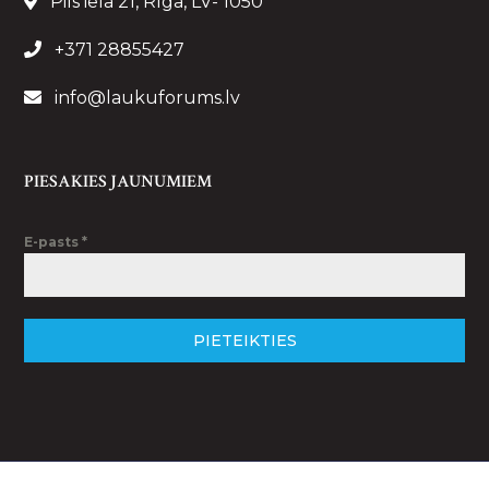
Pils iela 21, Rīga, LV- 1050
+371 28855427
info@laukuforums.lv
PIESAKIES JAUNUMIEM
E-pasts
*
PIETEIKTIES