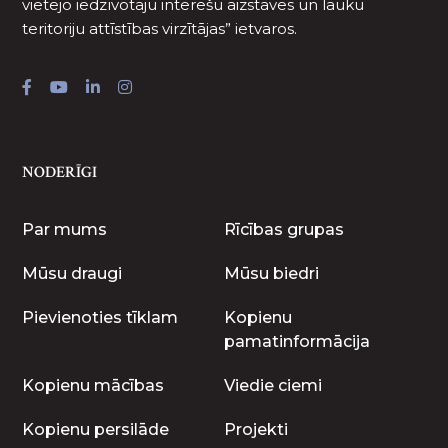
vietējo iedzīvotāju interešu aizstāves un lauku
teritoriju attīstības virzītājas” ietvaros.
NODERĪGI
Par mums
Rīcības grupas
Mūsu draugi
Mūsu biedri
Pievienoties tīklam
Kopienu
pamatinformācija
Kopienu mācības
Viedie ciemi
Kopienu persilāde
Projekti