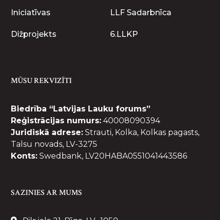
Iniciatīvas
LLF Sadarbnīca
Dižprojekts
6.LLKP
MŪSU REKVIZĪTI
Biedrība “Latvijas Lauku forums”
Reģistrācijas numurs:
40008090394
Juridiskā adrese:
Strauti, Kolka, Kolkas pagasts,
Talsu novads, LV-3275
Konts:
Swedbank, LV20HABA0551041443586
SAZINIES AR MUMS