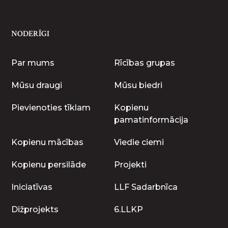
NODERĪGI
Par mums
Rīcības grupas
Mūsu draugi
Mūsu biedri
Pievienoties tīklam
Kopienu
pamatinformācija
Kopienu mācības
Viedie ciemi
Kopienu persilāde
Projekti
Iniciatīvas
LLF Sadarbnīca
Dižprojekts
6.LLKP