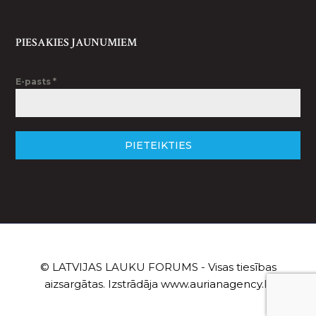
PIESAKIES JAUNUMIEM
E-pasts
*
PIETEIKTIES
© LATVIJAS LAUKU FORUMS - Visas tiesības
aizsargātas. Izstrādāja
www.aurianagency.lv