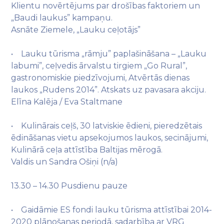
Klientu novērtējums par drošības faktoriem un
„Baudi laukus” kampaņu.
Asnāte Ziemele, „Lauku ceļotājs”
• Lauku tūrisma „rāmju” paplašināšana – „Lauku
labumi”, ceļvedis ārvalstu tirgiem „Go Rural”,
gastronomiskie piedzīvojumi, Atvērtās dienas
laukos „Rudens 2014”. Atskats uz pavasara akciju.
Elīna Kalēja / Eva Staltmane
• Kulinārais ceļš, 30 latviskie ēdieni, pieredzētais
ēdināšanas vietu apsekojumos laukos, secinājumi,
Kulinārā ceļa attīstība Baltijas mērogā.
Valdis un Sandra Ošiņi (n/a)
13.30 – 14.30 Pusdienu pauze
• Gaidāmie ES fondi lauku tūrisma attīstībai 2014-
2020 plānošanas periodā, sadarbība ar VRG