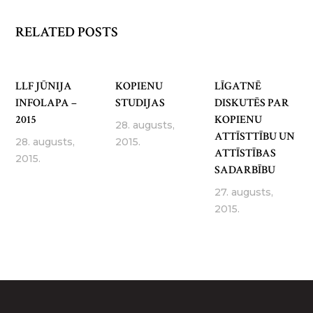
RELATED POSTS
LLF JŪNIJA
KOPIENU
LĪGATNĒ
INFOLAPA –
STUDIJAS
DISKUTĒS PAR
2015
KOPIENU
28. augusts,
ATTĪSTTĪBU UN
28. augusts,
2015.
ATTĪSTĪBAS
2015.
SADARBĪBU
27. augusts,
2015.