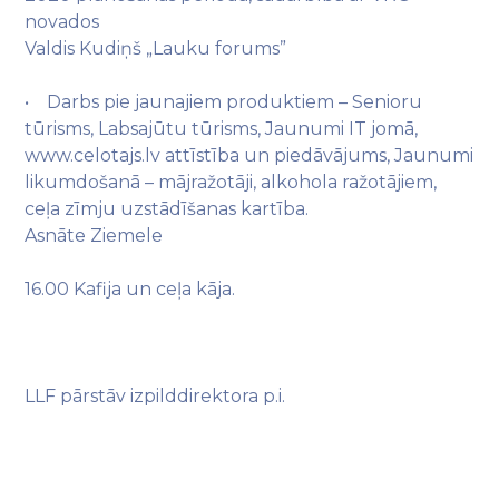
novados
Valdis Kudiņš „Lauku forums”
• Darbs pie jaunajiem produktiem – Senioru
tūrisms, Labsajūtu tūrisms, Jaunumi IT jomā,
www.celotajs.lv attīstība un piedāvājums, Jaunumi
likumdošanā – mājražotāji, alkohola ražotājiem,
ceļa zīmju uzstādīšanas kartība.
Asnāte Ziemele
16.00 Kafija un ceļa kāja.
LLF pārstāv izpilddirektora p.i.