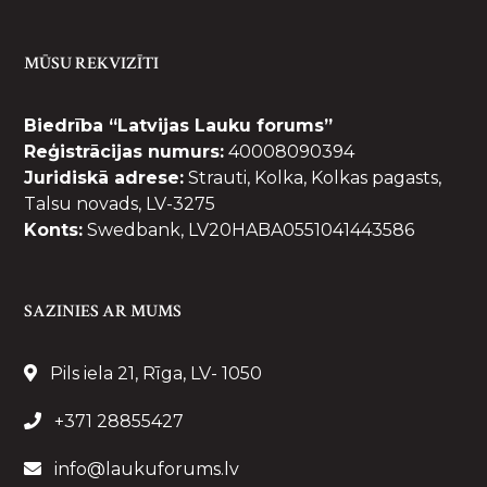
MŪSU REKVIZĪTI
Biedrība “Latvijas Lauku forums”
Reģistrācijas numurs:
40008090394
Juridiskā adrese:
Strauti, Kolka, Kolkas pagasts,
Talsu novads, LV-3275
Konts:
Swedbank, LV20HABA0551041443586
SAZINIES AR MUMS
Pils iela 21, Rīga, LV- 1050
+371 28855427
info@laukuforums.lv