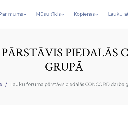
Par mums
Mūsu tīkls
Kopienas
Lauku at
PĀRSTĀVIS PIEDALĀS
GRUPĀ
e
Lauku foruma pārstāvis piedalās CONCORD darba 