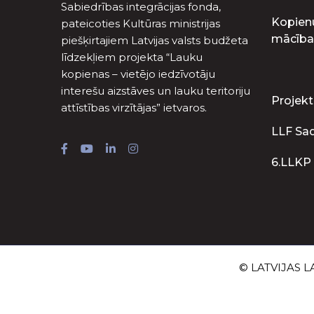
Sabiedrības integrācijas fonda,
Kopien
pateicoties Kultūras ministrijas
mācība
piešķirtajiem Latvijas valsts budžeta
līdzekļiem projekta “Lauku
kopienas – vietējo iedzīvotāju
interešu aizstāves un lauku teritoriju
Projekt
attīstības virzītājas” ietvaros.
LLF Sa
6.LLKP
© LATVIJAS LA