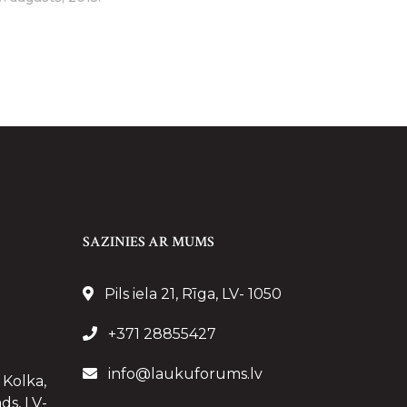
SAZINIES AR MUMS
Pils iela 21, Rīga, LV- 1050
+371 28855427
info@laukuforums.lv
 Kolka,
ds, LV-