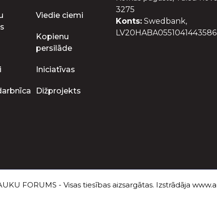
3275
u
Viedie ciemi
Konts:
Swedbank,
s
LV20HABA0551041443586
Kopienu
persilāde
i
Iniciatīvas
darbnīca
Dižprojekts
UKU FORUMS - Visas tiesības aizsargātas. Izstrādāja
www.au