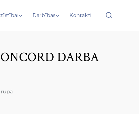
tīstībai
Darbības
Kontakti
 CONCORD DARBA
grupā