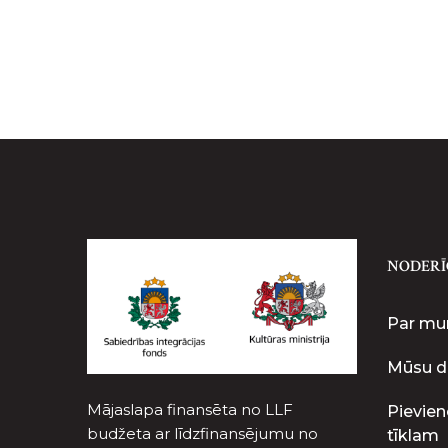
NODERĪ
Par m
Mūsu d
Mājaslapa finansēta no LLF
Pievien
budžeta ar līdzfinansējumu no
tīklam