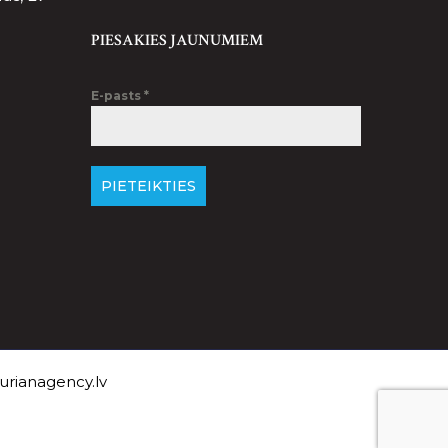
PIESAKIES JAUNUMIEM
E-pasts
*
PIETEIKTIES
rianagency.lv