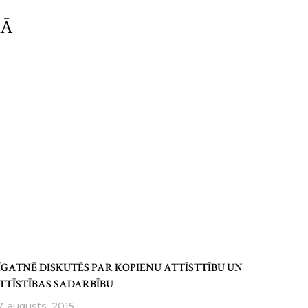
PĀ
ĪGATNĒ DISKUTĒS PAR KOPIENU ATTĪSTTĪBU UN
TTĪSTĪBAS SADARBĪBU
7. augusts, 2015.