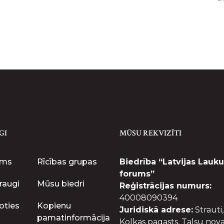
GI
MŪSU REKVIZĪTI
ums
Rīcības grupas
Biedrība “Latvijas Lauku
forums”
raugi
Mūsu biedri
Reģistrācijas numurs:
40008090394
oties
Kopienu
Juridiskā adrese:
Strauti,
pamatinformācija
Kolkas pagasts, Talsu nova