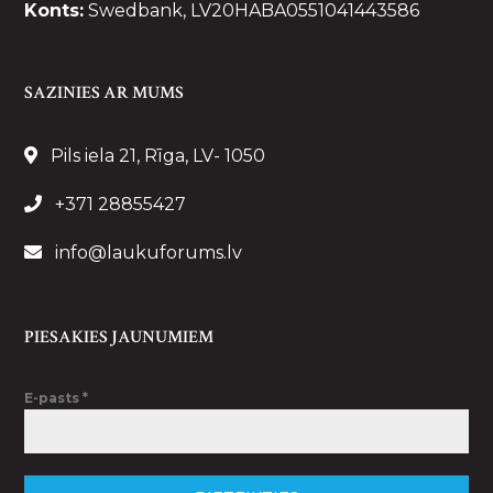
Konts:
Swedbank, LV20HABA0551041443586
SAZINIES AR MUMS
Pils iela 21, Rīga, LV- 1050
+371 28855427
info@laukuforums.lv
PIESAKIES JAUNUMIEM
E-pasts
*