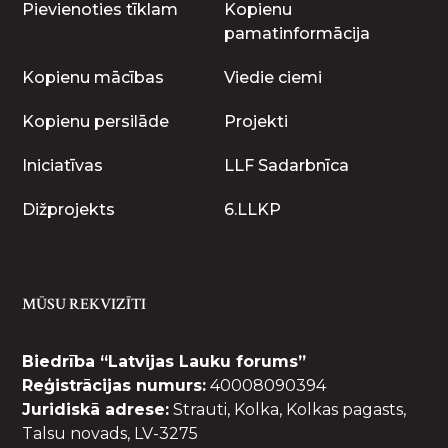
Pievienoties tīklam
Kopienu
pamatinformācija
Kopienu mācības
Viedie ciemi
Kopienu persilāde
Projekti
Iniciatīvas
LLF Sadarbnīca
Dižprojekts
6.LLKP
MŪSU REKVIZĪTI
Biedrība “Latvijas Lauku forums”
Reģistrācijas numurs:
40008090394
Juridiskā adrese:
Strauti, Kolka, Kolkas pagasts,
Talsu novads, LV-3275