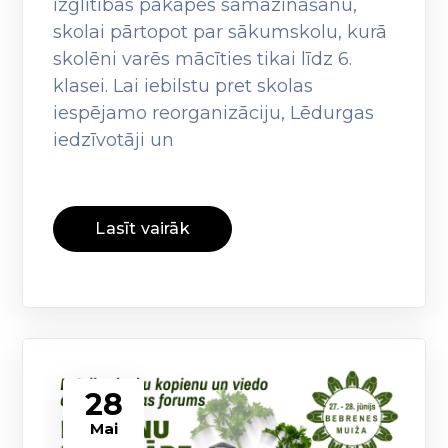
izglītības pakāpes samazināšanu,
skolai pārtopot par sākumskolu, kurā
skolēni varēs mācīties tikai līdz 6.
klasei. Lai iebilstu pret skolas
iespējamo reorganizāciju, Lēdurgas
iedzīvotāji un
Lasīt vairāk
28
Mai