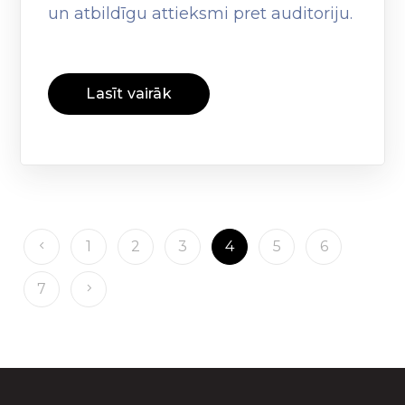
un atbildīgu attieksmi pret auditoriju.
Lasīt vairāk
1
2
3
4
5
6
7