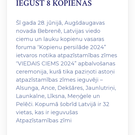
IEGŪST 8 KOPIENAS
Šī gada 28. jūnijā, Augšdaugavas
novada Bebrenē, Latvijas viedo
ciemu un lauku kopienu vasaras
foruma “Kopienu persilāde 2024”
ietvaros notika atpazīstamības zīmes
“VIEDAIS CIEMS 2024” apbalvošanas
ceremonija, kurā tika paziņoti astoņi
atpazīstamības zīmes ieguvēji –
Alsunga, Ance, Dekšāres, Jaunlutriņi,
Launkalne, Līksna, Meņģele un
Pelēči. Kopumā šobrīd Latvijā ir 32
vietas, kas ir ieguvušas
Atpazīstamības zīmi