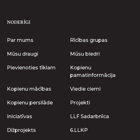
NODERĪGI
Par mums
Rīcības grupas
Mūsu draugi
Mūsu biedri
Pievienoties tīklam
Kopienu
pamatinformācija
Kopienu mācības
Viedie ciemi
Kopienu persilāde
Projekti
Iniciatīvas
LLF Sadarbnīca
Dižprojekts
6.LLKP