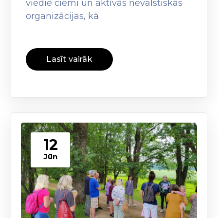
viedie ciemi un aktīvās nevalstiskās
organizācijas, kā
Lasīt vairāk
12
Jūn