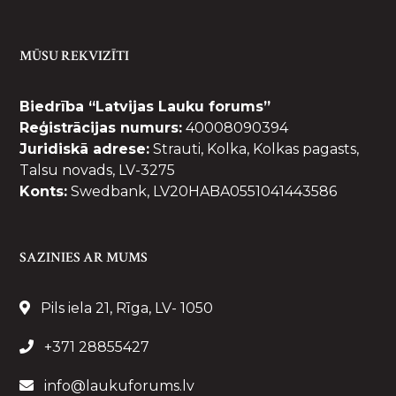
MŪSU REKVIZĪTI
Biedrība “Latvijas Lauku forums”
Reģistrācijas numurs:
40008090394
Juridiskā adrese:
Strauti, Kolka, Kolkas pagasts,
Talsu novads, LV-3275
Konts:
Swedbank, LV20HABA0551041443586
SAZINIES AR MUMS
Pils iela 21, Rīga, LV- 1050
+371 28855427
info@laukuforums.lv