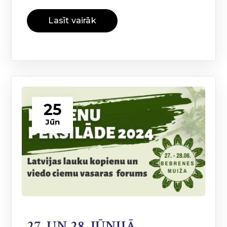
Lasīt vairāk
25
Jūn
27. UN 28. JŪNIJĀ