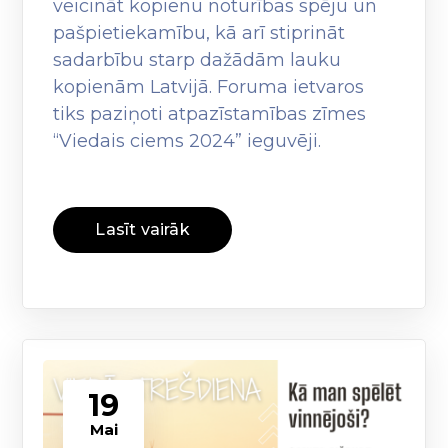
veicināt kopienu noturības spēju un
pašpietiekamību, kā arī stiprināt
sadarbību starp dažādām lauku
kopienām Latvijā. Foruma ietvaros
tiks paziņoti atpazīstamības zīmes
“Viedais ciems 2024” ieguvēji.
Lasīt vairāk
19
Mai