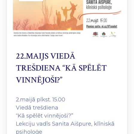
22.MAIJS VIEDĀ
TREŠDIENA “KĀ SPĒLĒT
VINNĒJOŠI?”
2.maijā plkst. 15.00
Viedā trešdiena
“Kā spēlēt vinnējoši?”
Lekciju vadīs Sanita Aišpure, klīniskā
psiholoģe