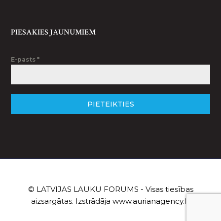
PIESAKIES JAUNUMIEM
E-pasts
*
PIETEIKTIES
© LATVIJAS LAUKU FORUMS - Visas tiesības
aizsargātas. Izstrādāja
www.aurianagency.lv