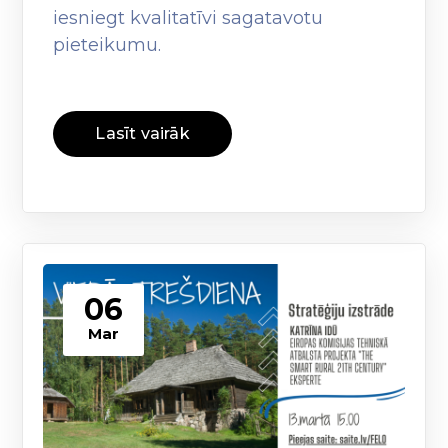
iesniegt kvalitatīvi sagatavotu
pieteikumu.
Lasīt vairāk
06
Mar