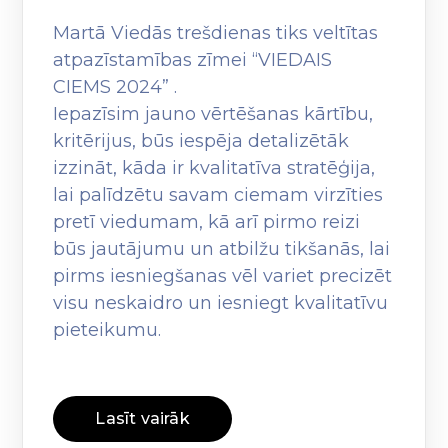
Martā Viedās trešdienas tiks veltītas
atpazīstamības zīmei “VIEDAIS
CIEMS 2024” .
Iepazīsim jauno vērtēšanas kārtību,
kritērijus, būs iespēja detalizētāk
izzināt, kāda ir kvalitatīva stratēģija,
lai palīdzētu savam ciemam virzīties
pretī viedumam, kā arī pirmo reizi
būs jautājumu un atbilžu tikšanās, lai
pirms iesniegšanas vēl variet precizēt
visu neskaidro un iesniegt kvalitatīvu
pieteikumu.
Lasīt vairāk