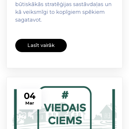
būtiskākās stratēģijas sastāvdaļas un
kā veiksmīgi to kopīgiem spēkiem
sagatavot.
Lasīt vairāk
04
Mar