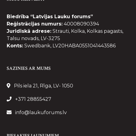
Biedrība “Latvijas Lauku forums”
Reģistrācijas numurs:
40008090394
Juridiskā adrese:
Strauti, Kolka, Kolkas pagasts,
Talsu novads, LV-3275
Konts:
Swedbank, LV20HABA0551041443586
SAZINIES AR MUMS
Pils iela 21, Rīga, LV- 1050
+371 28855427
info@laukuforums.lv
PIESAKIES JAUNUMIEM