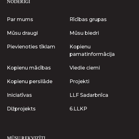
NODERĪGI
Par mums
Rīcības grupas
Mūsu draugi
Mūsu biedri
Pievienoties tīklam
Kopienu
pamatinformācija
Kopienu mācības
Viedie ciemi
Kopienu persilāde
Projekti
Iniciatīvas
LLF Sadarbnīca
Dižprojekts
6.LLKP
MŪSU REKVIZĪTI