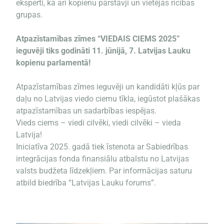
eksperti, kā arī kopienu pārstāvji un vietējās rīcības
grupas.
Atpazīstamības zīmes “VIEDAIS CIEMS 2025”
ieguvēji tiks godināti 11. jūnijā, 7. Latvijas Lauku
kopienu parlamentā!
Atpazīstamības zīmes ieguvēji un kandidāti kļūs par
daļu no Latvijas viedo ciemu tīkla, iegūstot plašākas
atpazīstamības un sadarbības iespējas.
Vieds ciems – viedi cilvēki, viedi cilvēki – vieda
Latvija!
Iniciatīva 2025. gadā tiek īstenota ar Sabiedrības
integrācijas fonda finansiālu atbalstu no Latvijas
valsts budžeta līdzekļiem. Par informācijas saturu
atbild biedrība “Latvijas Lauku forums”.