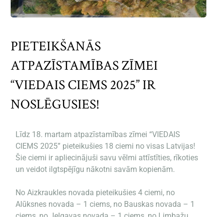
PIETEIKŠANĀS
ATPAZĪSTAMĪBAS ZĪMEI
“VIEDAIS CIEMS 2025” IR
NOSLĒGUSIES!
Līdz 18. martam atpazīstamības zīmei “VIEDAIS
CIEMS 2025” pieteikušies 18 ciemi no visas Latvijas!
Šie ciemi ir apliecinājuši savu vēlmi attīstīties, rīkoties
un veidot ilgtspējīgu nākotni savām kopienām.
No Aizkraukles novada pieteikušies 4 ciemi, no
Alūksnes novada – 1 ciems, no Bauskas novada – 1
ciems, no Jelgavas novada – 1 ciems, no Limbažu