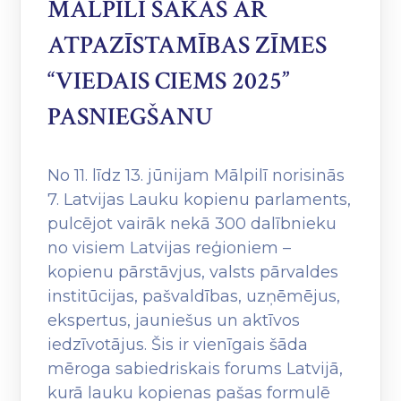
MĀLPILĪ SĀKAS AR
ATPAZĪSTAMĪBAS ZĪMES
“VIEDAIS CIEMS 2025”
PASNIEGŠANU
No 11. līdz 13. jūnijam Mālpilī norisinās
7. Latvijas Lauku kopienu parlaments,
pulcējot vairāk nekā 300 dalībnieku
no visiem Latvijas reģioniem –
kopienu pārstāvjus, valsts pārvaldes
institūcijas, pašvaldības, uzņēmējus,
ekspertus, jauniešus un aktīvos
iedzīvotājus. Šis ir vienīgais šāda
mēroga sabiedriskais forums Latvijā,
kurā lauku kopienas pašas formulē