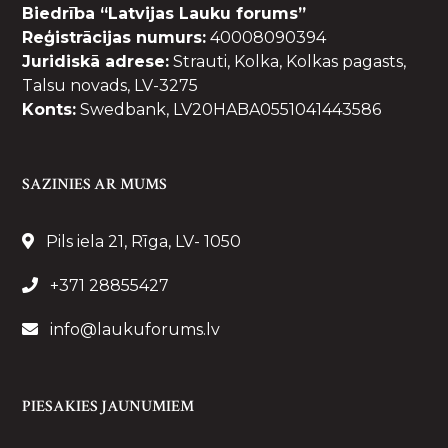
Biedrība “Latvijas Lauku forums”
Reģistrācijas numurs:
40008090394
Juridiskā adrese:
Strauti, Kolka, Kolkas pagasts,
Talsu novads, LV-3275
Konts:
Swedbank, LV20HABA0551041443586
SAZINIES AR MUMS
Pils iela 21, Rīga, LV- 1050
+371 28855427
info@laukuforums.lv
PIESAKIES JAUNUMIEM