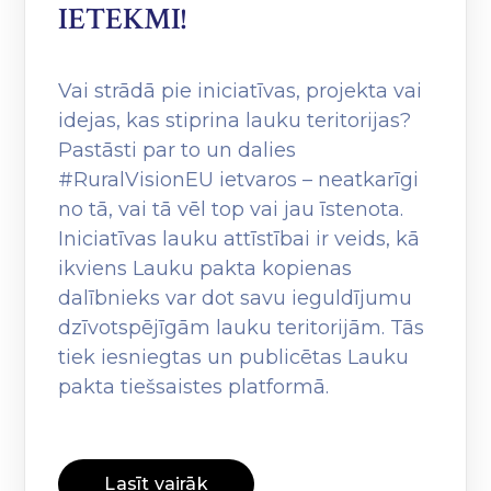
IETEKMI!
Vai strādā pie iniciatīvas, projekta vai
idejas, kas stiprina lauku teritorijas?
Pastāsti par to un dalies
#RuralVisionEU ietvaros – neatkarīgi
no tā, vai tā vēl top vai jau īstenota.
Iniciatīvas lauku attīstībai ir veids, kā
ikviens Lauku pakta kopienas
dalībnieks var dot savu ieguldījumu
dzīvotspējīgām lauku teritorijām. Tās
tiek iesniegtas un publicētas Lauku
pakta tiešsaistes platformā.
Lasīt vairāk