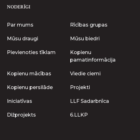
NODERĪGI
Par mums
Rīcības grupas
Mūsu draugi
Mūsu biedri
Pievienoties tīklam
Kopienu
pamatinformācija
Kopienu mācības
Viedie ciemi
Kopienu persilāde
Projekti
Iniciatīvas
LLF Sadarbnīca
Dižprojekts
6.LLKP