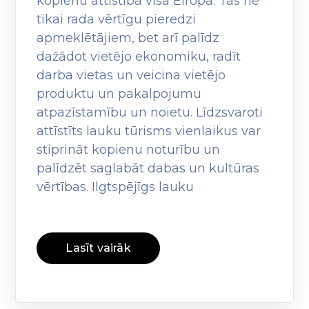
kopienu attīstībā visā Eiropā. Tas ne
tikai rada vērtīgu pieredzi
apmeklētājiem, bet arī palīdz
dažādot vietējo ekonomiku, radīt
darba vietas un veicina vietējo
produktu un pakalpojumu
atpazīstamību un noietu. Līdzsvaroti
attīstīts lauku tūrisms vienlaikus var
stiprināt kopienu noturību un
palīdzēt saglabāt dabas un kultūras
vērtības. Ilgtspējīgs lauku
Lasīt vairāk