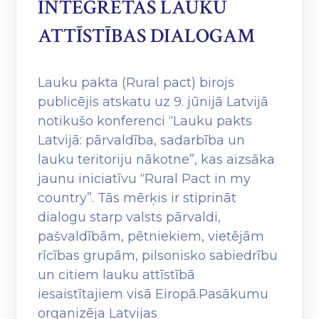
INTEGRĒTAS LAUKU
ATTĪSTĪBAS DIALOGAM
Lauku pakta (Rural pact) birojs
publicējis atskatu uz 9. jūnijā Latvijā
notikušo konferenci “Lauku pakts
Latvijā: pārvaldība, sadarbība un
lauku teritoriju nākotne”, kas aizsāka
jaunu iniciatīvu “Rural Pact in my
country”. Tās mērķis ir stiprināt
dialogu starp valsts pārvaldi,
pašvaldībām, pētniekiem, vietējām
rīcības grupām, pilsonisko sabiedrību
un citiem lauku attīstībā
iesaistītajiem visā Eiropā.Pasākumu
organizēja Latvijas