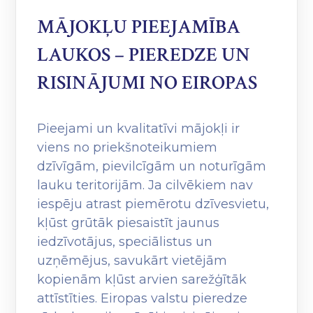
MĀJOKĻU PIEEJAMĪBA
LAUKOS – PIEREDZE UN
RISINĀJUMI NO EIROPAS
Pieejami un kvalitatīvi mājokļi ir
viens no priekšnoteikumiem
dzīvīgām, pievilcīgām un noturīgām
lauku teritorijām. Ja cilvēkiem nav
iespēju atrast piemērotu dzīvesvietu,
kļūst grūtāk piesaistīt jaunus
iedzīvotājus, speciālistus un
uzņēmējus, savukārt vietējām
kopienām kļūst arvien sarežģītāk
attīstīties. Eiropas valstu pieredze