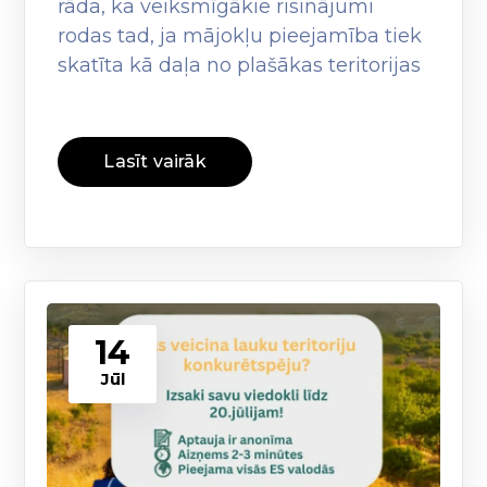
rāda, ka veiksmīgākie risinājumi
rodas tad, ja mājokļu pieejamība tiek
skatīta kā daļa no plašākas teritorijas
Lasīt vairāk
14
Jūl