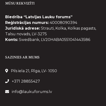
MŪSU REKVIZĪTI
Biedrība “Latvijas Lauku forums”
Reģistrācijas numurs:
40008090394
Juridiskā adrese:
Strauti, Kolka, Kolkas pagasts,
Talsu novads, LV-3275
Konts:
Swedbank, LV20HABA0551041443586
SAZINIES AR MUMS
Pils iela 21, Rīga, LV- 1050
+371 28855427
info@laukuforums.lv