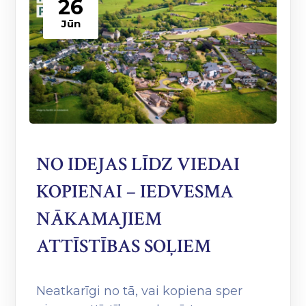
26
Jūn
NO IDEJAS LĪDZ VIEDAI
KOPIENAI – IEDVESMA
NĀKAMAJIEM
ATTĪSTĪBAS SOĻIEM
Neatkarīgi no tā, vai kopiena sper