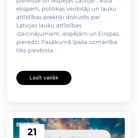
pieredze un iespējas Latvijai”, kurā
eksperti, politikas veidotāji un lauku
attīstības praktiķi diskutēs par
Latvijas lauku attīstības
izaicinājumiem, iespējām un Eiropas
pieredzi. Pasākumā īpaša uzmanība
tiks pievērsta
Lasīt vairāk
21