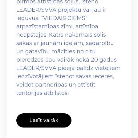
pirmos attīstības soļus, īsteno
LEADER/SVVA projektu vai jau ir
ieguvusi “VIEDAIS CIEMS”
atpazīstamības zīmi, attīstība
neapstājas. Katrs nākamais solis
sākas ar jaunām idejām, sadarbību
un gatavību mācīties no citu
pieredzes. Jau vairāk nekā 20 gadus
LEADER/SVVA pieeja palīdz vietējiem
iedzīvotājiem īstenot savas ieceres,
veidot partnerības un attīstīt
teritorijas atbilstoši
Lasīt vairāk