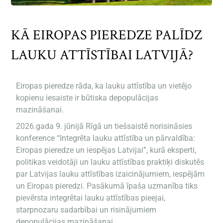
KĀ EIROPAS PIEREDZE PALĪDZ
LAUKU ATTĪSTĪBAI LATVIJĀ?
Eiropas pieredze rāda, ka lauku attīstība un vietējo
kopienu iesaiste ir būtiska depopulācijas
mazināšanai.
2026.gada 9. jūnijā Rīgā un tiešsaistē norisināsies
konference “Integrēta lauku attīstība un pārvaldība:
Eiropas pieredze un iespējas Latvijai”, kurā eksperti,
politikas veidotāji un lauku attīstības praktiķi diskutēs
par Latvijas lauku attīstības izaicinājumiem, iespējām
un Eiropas pieredzi. Pasākumā īpaša uzmanība tiks
pievērsta integrētai lauku attīstības pieejai,
starpnozaru sadarbībai un risinājumiem
depopulācijas mazināšanai.