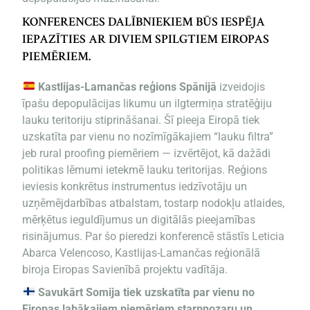
KONFERENCES DALĪBNIEKIEM BŪS IESPĒJA
IEPAZĪTIES AR DIVIEM SPILGTIEM EIROPAS
PIEMĒRIEM.
Kastlijas-Lamančas reģions Spānijā
izveidojis
īpašu depopulācijas likumu un ilgtermiņa stratēģiju
lauku teritoriju stiprināšanai. Šī pieeja Eiropā tiek
uzskatīta par vienu no nozīmīgākajiem “lauku filtra”
jeb rural proofing piemēriem — izvērtējot, kā dažādi
politikas lēmumi ietekmē lauku teritorijas. Reģions
ieviesis konkrētus instrumentus iedzīvotāju un
uzņēmējdarbības atbalstam, tostarp nodokļu atlaides,
mērķētus ieguldījumus un digitālās pieejamības
risinājumus. Par šo pieredzi konferencē stāstīs Leticia
Abarca Velencoso, Kastlijas-Lamančas reģionālā
biroja Eiropas Savienībā projektu vadītāja.
Savukārt Somija tiek uzskatīta par vienu no
Eiropas labākajiem piemēriem starpnozaru un