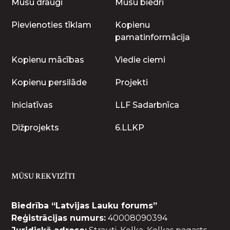
Mūsu draugi
Mūsu biedri
Pievienoties tīklam
Kopienu
pamatinformācija
Kopienu mācības
Viedie ciemi
Kopienu persilāde
Projekti
Iniciatīvas
LLF Sadarbnīca
Dižprojekts
6.LLKP
MŪSU REKVIZĪTI
Biedrība “Latvijas Lauku forums”
Reģistrācijas numurs:
40008090394