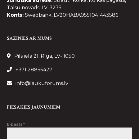
Juridiskā adrese:
Strauti, Kolka, Kolkas pagasts,
Talsu novads, LV-3275
Konts:
Swedbank, LV20HABA0551041443586
SAZINIES AR MUMS
Pils iela 21, Rīga, LV- 1050
+371 28855427
info@laukuforums.lv
PIESAKIES JAUNUMIEM
E-pasts
*