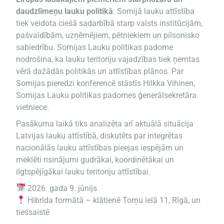
daudzlīmeņu lauku politikā
. Somijā lauku attīstība
tiek veidota ciešā sadarbībā starp valsts institūcijām,
pašvaldībām, uzņēmējiem, pētniekiem un pilsonisko
sabiedrību. Somijas Lauku politikas padome
nodrošina, ka lauku teritoriju vajadzības tiek ņemtas
vērā dažādās politikās un attīstības plānos. Par
Somijas pieredzi konferencē stāstīs Hilkka Vihinen,
Somijas Lauku politikas padomes ģenerālsekretāra
vietniece.
Pasākuma laikā tiks analizēta arī aktuālā situācija
Latvijas lauku attīstībā, diskutēts par integrētas
nacionālās lauku attīstības pieejas iespējām un
meklēti risinājumi gudrākai, koordinētākai un
ilgtspējīgākai lauku teritoriju attīstībai.
2026. gada 9. jūnijs
Hibrīda formātā – klātienē Torņu ielā 11, Rīgā, un
tiešsaistē