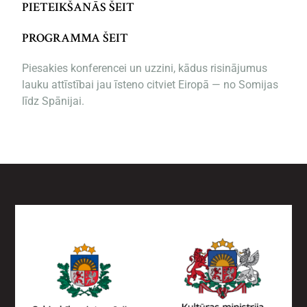
PIETEIKŠANĀS ŠEIT
PROGRAMMA ŠEIT
Piesakies konferencei un uzzini, kādus risinājumus
lauku attīstībai jau īsteno citviet Eiropā — no Somijas
līdz Spānijai.