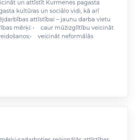
icināt un attīstīt Kurmenes pagasta
gasta kultūras un sociālo vidi, kā arī
darbības attīstībai – jaunu darba vietu
drības mērķi: • caur mūžizglītību veicināt
veidošanos;• veicināt neformālās
 mērķi-sadarboties reģionālās attīstības