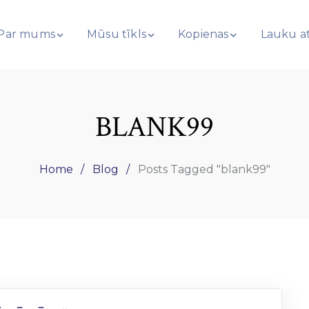
Par mums
Mūsu tīkls
Kopienas
Lauku at
BLANK99
Home
Blog
Posts Tagged "blank99"