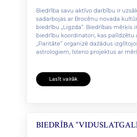
Biedrība savu aktīvo darbību ir uzsā
sadarbojas ar Brocēnu novada kultūr
biedrību „Ligzda”. Biedrības mērķis i
biedrību koordinatori, kas palīdzēt
„Paritāte” organizē dažādus izglīto
astrologiem, īsteno projektus ar mērķ
Lasīt vairāk
BIEDRĪBA “VIDUSLATGA