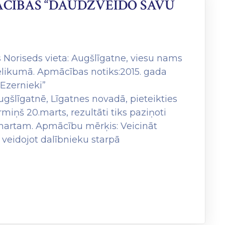
ĀCĪBĀS “DAUDZVEIDO SAVU
ts Noriseds vieta: Augšlīgatne, viesu nams
ielikumā. Apmācības notiks:2015. gada
Ezernieki”
ugšlīgatnē, Līgatnes novadā, pieteikties
rmiņš 20.marts, rezultāti tiks paziņoti
. martam. Apmācību mērķis: Veicināt
 veidojot dalībnieku starpā