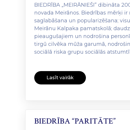
BIEDRĪBA „MEIRĀNIEŠI” dibināta 200
novada Meirānos. Biedrības mērķi i
saglabāšana un popularizēšana; vis
Meirānu Kalpaka pamatskolā; daudzve
pieaugušajiem un nodrošina personī
tirgū cilvēka mūža garumā, nodrošin
sociālā riska grupu sociālās atstum
Lasīt vairāk
BIEDRĪBA “PARITĀTE”