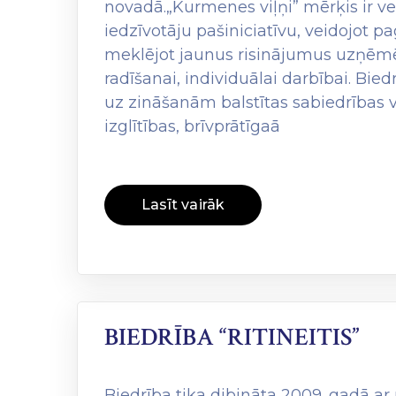
novadā.„Kurmenes viļņi” mērķis ir ve
iedzīvotāju pašiniciatīvu, veidojot pa
meklējot jaunus risinājumus uzņēmēj
radīšanai, individuālai darbībai. Bie
uz zināšanām balstītas sabiedrības 
izglītības, brīvprātīgaā
Lasīt vairāk
BIEDRĪBA “RITINEITIS”
Biedrība tika dibināta 2009. gadā ar