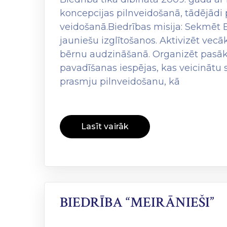
koncepcijas pilnveidošanā, tādējādi p
veidošanā.Biedrības misija: Sekmēt 
jauniešu izglītošanos. Aktivizēt vec
bērnu audzināšanā. Organizēt pasāk
pavadīšanas iespējas, kas veicinātu
prasmju pilnveidošanu, kā
Lasīt vairāk
BIEDRĪBA “MEIRĀNIEŠI”