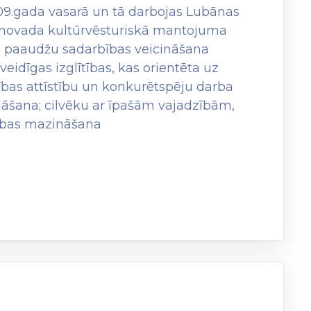
9.gada vasarā un tā darbojas Lubānas
r novada kultūrvēsturiskā mantojuma
u paaudžu sadarbības veicināšana
idīgas izglītības, kas orientēta uz
bas attīstību un konkurētspēju darba
āšana; cilvēku ar īpašām vajadzībām,
tības mazināšana