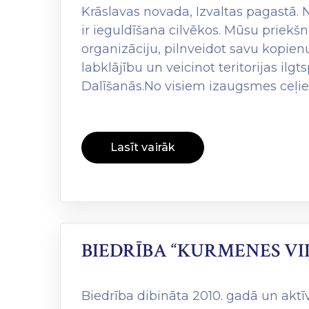
Krāslavas novada, Izvaltas pagastā.
ir ieguldīšana cilvēkos. Mūsu priekšn
organizāciju, pilnveidot savu kopienu
labklājību un veicinot teritorijas ilg
Dalīšanās.No visiem izaugsmes ceļie
Lasīt vairāk
BIEDRĪBA “KURMENES VI
Biedrība dibināta 2010. gadā un ak