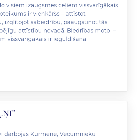
 No visiem izaugsmes ceļiem vissvarīgākais
oteikums ir vienkāršs – attīstot
, izglītojot sabiedrību, paaugstinot tās
tspējīgu attīstību novadā. Biedrības moto –
m vissvarīgākais ir ieguldīšana
ĻŅI”
tīvi darbojas Kurmenē, Vecumnieku