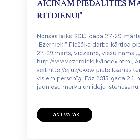
AICINĀM PIEDALĪTIES M
RĪTDIENU!”
Norises laiks: 2015. gada 27.-29. mar
“Ezernieki” Plašāka darba kārtība p
27.-29.marts, Vidzemē, viesu nams „„
http://www.ezernieki.lv/index.html, A
šeit http://ej.uz/okew pieteikšanās te
visiem personīgi līdz 2015. gada 24
jauniešu mērķu un ideju īstenošanu,
Lasīt vairāk