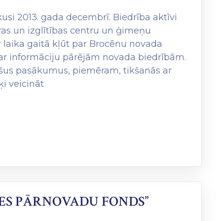
kusi 2013. gada decembrī. Biedrība aktīvi
as un izglītības centru un ģimeņu
r laika gaitā kļūt par Brocēnu novada
u ar informāciju pārējām novada biedrībām.
jošus pasākumus, piemēram, tikšanās ar
i veicināt
LES PĀRNOVADU FONDS”