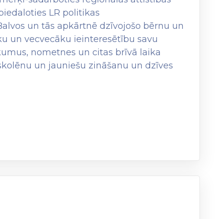
iedaloties LR politikas
Balvos un tās apkārtnē dzīvojošo bērnu un
āku un vecvecāku ieinteresētību savu
umus, nometnes un citas brīvā laika
 skolēnu un jauniešu zināšanu un dzīves