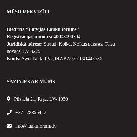
MŪSU REKVIZĪTI
Biedrība “Latvijas Lauku forums”
Reģistrācijas numurs:
40008090394
Juridiskā adrese:
Strauti, Kolka, Kolkas pagasts, Talsu
novads, LV-3275
Konts:
Swedbank, LV20HABA0551041443586
SAZINIES AR MUMS
Pils iela 21, Rīga, LV- 1050
+371 28855427
info@laukuforums.lv