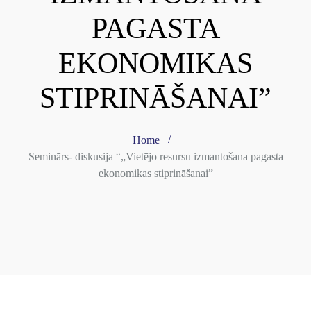
PAGASTA
EKONOMIKAS
STIPRINĀŠANAI”
Home
Seminārs- diskusija “„Vietējo resursu izmantošana pagasta
ekonomikas stiprināšanai”