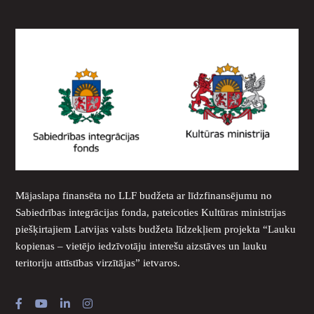
Mājaslapa finansēta no LLF budžeta ar līdzfinansējumu no
Sabiedrības integrācijas fonda, pateicoties Kultūras ministrijas
piešķirtajiem Latvijas valsts budžeta līdzekļiem projekta “Lauku
kopienas – vietējo iedzīvotāju interešu aizstāves un lauku
teritoriju attīstības virzītājas” ietvaros.