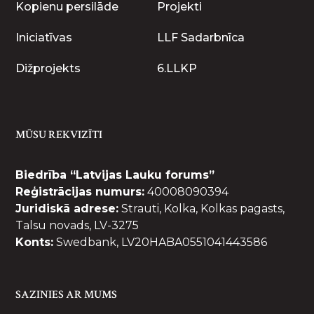
Kopienu persilāde
Projekti
Iniciatīvas
LLF Sadarbnīca
Dižprojekts
6.LLKP
MŪSU REKVIZĪTI
Biedrība “Latvijas Lauku forums”
Reģistrācijas numurs:
40008090394
Juridiskā adrese:
Strauti, Kolka, Kolkas pagasts,
Talsu novads, LV-3275
Konts:
Swedbank, LV20HABA0551041443586
SAZINIES AR MUMS