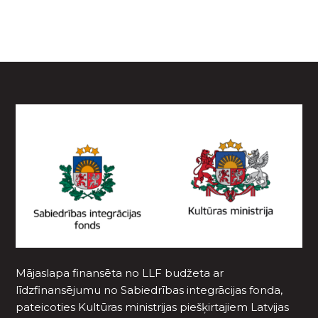
Mājaslapa finansēta no LLF budžeta ar
līdzfinansējumu no Sabiedrības integrācijas fonda,
pateicoties Kultūras ministrijas piešķirtajiem Latvijas