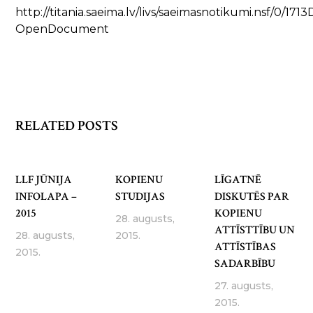
http://titania.saeima.lv/livs/saeimasnotikumi.nsf/
OpenDocument
RELATED POSTS
LLF JŪNIJA
KOPIENU
LĪGATNĒ
INFOLAPA –
STUDIJAS
DISKUTĒS PAR
2015
KOPIENU
28. augusts,
ATTĪSTTĪBU UN
28. augusts,
2015.
ATTĪSTĪBAS
2015.
SADARBĪBU
27. augusts,
2015.