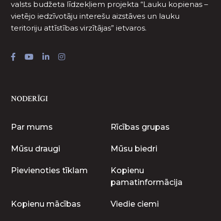
valsts budžeta līdzekļiem projekta “Lauku kopienas –
vietējo iedzīvotāju interešu aizstāves un lauku
teritoriju attīstības virzītājas” ietvaros.
NODERĪGI
Par mums
Rīcības grupas
Mūsu draugi
Mūsu biedri
Pievienoties tīklam
Kopienu
pamatinformācija
Kopienu mācības
Viedie ciemi