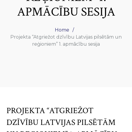
APMĀCĪBU SESIJA
Home
Projekta “Atgriežot dzīvību Latvijas pilsētām un
reģioniem” 1. apmācību sesija
PROJEKTA “ATGRIEŽOT
DZĪVĪBU LATVIJAS PILSĒTĀM