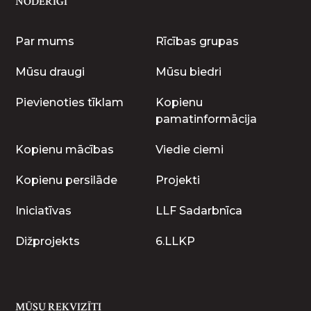
NODERĪGI
Par mums
Rīcības grupas
Mūsu draugi
Mūsu biedri
Pievienoties tīklam
Kopienu
pamatinformācija
Kopienu mācības
Viedie ciemi
Kopienu persilāde
Projekti
Iniciatīvas
LLF Sadarbnīca
Dižprojekts
6.LLKP
MŪSU REKVIZĪTI