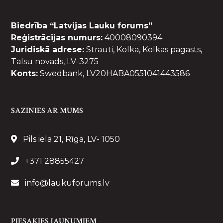
Biedrība “Latvijas Lauku forums”
Reģistrācijas numurs:
40008090394
Juridiskā adrese:
Strauti, Kolka, Kolkas pagasts,
Talsu novads, LV-3275
Konts:
Swedbank, LV20HABA0551041443586
SAZINIES AR MUMS
Pils iela 21, Rīga, LV- 1050
+371 28855427
info@laukuforums.lv
PIESAKIES JAUNUMIEM