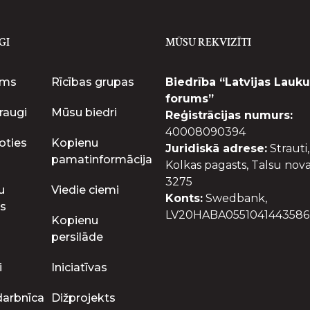
GI
MŪSU REKVIZĪTI
ums
Rīcības grupas
Biedrība “Latvijas Lauku
forums”
raugi
Mūsu biedri
Reģistrācijas numurs:
40008090394
oties
Kopienu
Juridiskā adrese:
Strauti,
pamatinformācija
Kolkas pagasts, Talsu nova
3275
u
Viedie ciemi
Konts:
Swedbank,
s
LV20HABA0551041443586
Kopienu
persilāde
i
Iniciatīvas
darbnīca
Dižprojekts