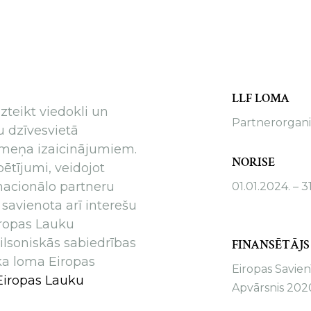
LLF LOMA
zteikt viedokli un
Partnerorgani
u dzīvesvietā
līmeņa izaicinājumiem.
NORISE
ētījumi, veidojot
 nacionālo partneru
01.01.2024. – 3
 savienota arī interešu
iropas Lauku
lsoniskās sabiedrības
FINANSĒTĀJS
ka loma Eiropas
Eiropas Savie
Eiropas Lauku
Apvārsnis 202