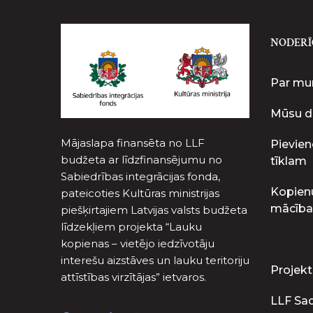
NODERĪ
Par m
Mūsu d
Mājaslapa finansēta no LLF
Pievien
budžeta ar līdzfinansējumu no
tīklam
Sabiedrības integrācijas fonda,
Kopien
pateicoties Kultūras ministrijas
mācība
piešķirtajiem Latvijas valsts budžeta
līdzekļiem projekta “Lauku
kopienas – vietējo iedzīvotāju
interešu aizstāves un lauku teritoriju
Projekt
attīstības virzītājas” ietvaros.
LLF Sa