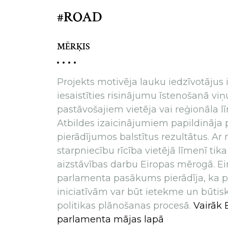
#ROAD
MĒRĶIS
Projekts motivēja lauku iedzīvotājus i
iesaistīties risinājumu īstenošanā viņ
pastāvošajiem vietēja vai reģionāla 
Atbildes izaicinājumiem papildināja p
pierādījumos balstītus rezultātus. Ar
starpniecību rīcība vietējā līmenī tika
aizstāvības darbu Eiropas mērogā. E
parlamenta pasākums pierādīja, ka pi
iniciatīvām var būt ietekme un būtis
politikas plānošanas procesā.
Vairāk 
parlamenta mājas lapā