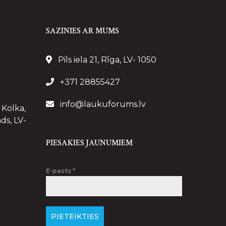
SAZINIES AR MUMS
Pils iela 21, Rīga, LV- 1050
+371 28855427
info@laukuforums.lv
 Kolka,
ds, LV-
PIESAKIES JAUNUMIEM
E-pasts
*
PIETEIKTIES