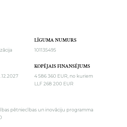
LĪGUMA NUMURS
zācija
101135495
KOPĒJAIS FINANSĒJUMS
1.12.2027
4 586 360 EUR, no kuriem
LLF 268 200 EUR
nības pētniecības un inovāciju programma
0