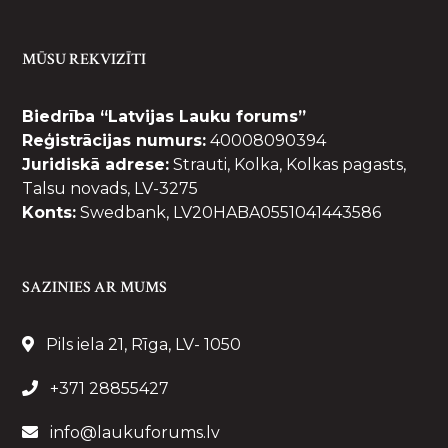
MŪSU REKVIZĪTI
Biedrība “Latvijas Lauku forums”
Reģistrācijas numurs:
40008090394
Juridiskā adrese:
Strauti, Kolka, Kolkas pagasts,
Talsu novads, LV-3275
Konts:
Swedbank, LV20HABA0551041443586
SAZINIES AR MUMS
Pils iela 21, Rīga, LV- 1050
+371 28855427
info@laukuforums.lv