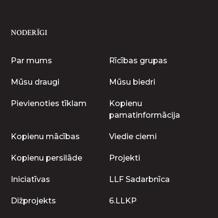
NODERĪGI
Par mums
Rīcības grupas
Mūsu draugi
Mūsu biedri
Pievienoties tīklam
Kopienu
pamatinformācija
Kopienu mācības
Viedie ciemi
Kopienu persilāde
Projekti
Iniciatīvas
LLF Sadarbnīca
Dižprojekts
6.LLKP