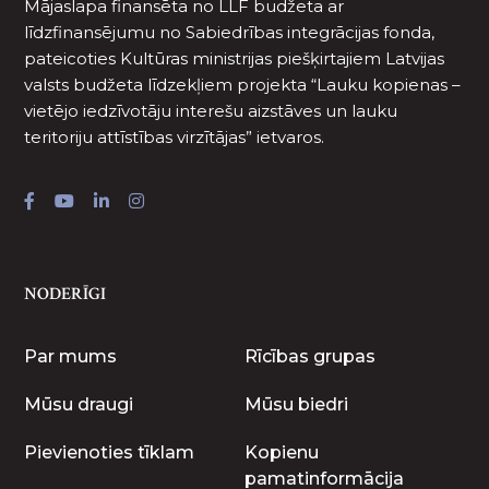
Mājaslapa finansēta no LLF budžeta ar
līdzfinansējumu no Sabiedrības integrācijas fonda,
pateicoties Kultūras ministrijas piešķirtajiem Latvijas
valsts budžeta līdzekļiem projekta “Lauku kopienas –
vietējo iedzīvotāju interešu aizstāves un lauku
teritoriju attīstības virzītājas” ietvaros.
NODERĪGI
Par mums
Rīcības grupas
Mūsu draugi
Mūsu biedri
Pievienoties tīklam
Kopienu
pamatinformācija