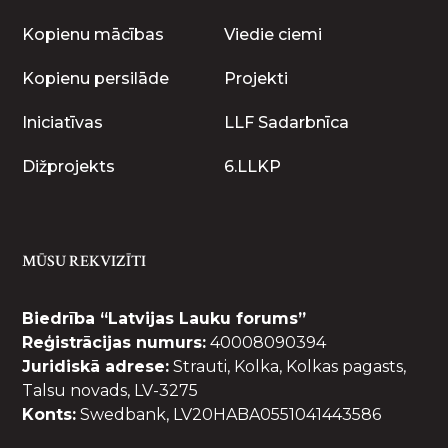
Kopienu mācības
Viedie ciemi
Kopienu persilāde
Projekti
Iniciatīvas
LLF Sadarbnīca
Dižprojekts
6.LLKP
MŪSU REKVIZĪTI
Biedrība “Latvijas Lauku forums”
Reģistrācijas numurs:
40008090394
Juridiskā adrese:
Strauti, Kolka, Kolkas pagasts,
Talsu novads, LV-3275
Konts:
Swedbank, LV20HABA0551041443586