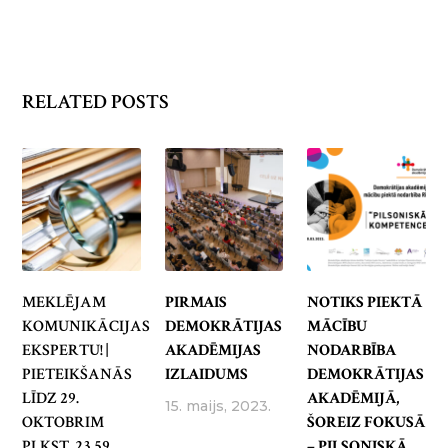
RELATED POSTS
MEKLĒJAM
PIRMAIS
NOTIKS PIEKTĀ
KOMUNIKĀCIJAS
DEMOKRĀTIJAS
MĀCĪBU
EKSPERTU! |
AKADĒMIJAS
NODARBĪBA
PIETEIKŠANĀS
IZLAIDUMS
DEMOKRĀTIJAS
LĪDZ 29.
AKADĒMIJĀ,
15. maijs, 2023.
OKTOBRIM
ŠOREIZ FOKUSĀ
PLKST. 23.59
– PILSONISKĀ