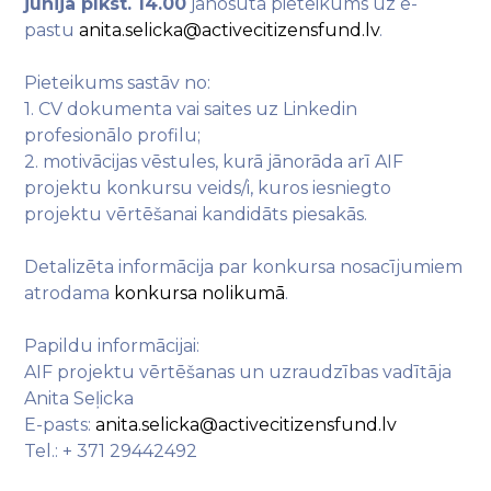
jūnija plkst. 14.00
jānosūta pieteikums uz e-
pastu
anita.selicka@activecitizensfund.lv
.
Pieteikums sastāv no:
1. CV dokumenta vai saites uz Linkedin
profesionālo profilu;
2. motivācijas vēstules, kurā jānorāda arī AIF
projektu konkursu veids/i, kuros iesniegto
projektu vērtēšanai kandidāts piesakās.
Detalizēta informācija par konkursa nosacījumiem
atrodama
konkursa nolikumā
.
Papildu informācijai:
AIF projektu vērtēšanas un uzraudzības vadītāja
Anita Seļicka
E-pasts:
anita.selicka@activecitizensfund.lv
Tel.: + 371 29442492