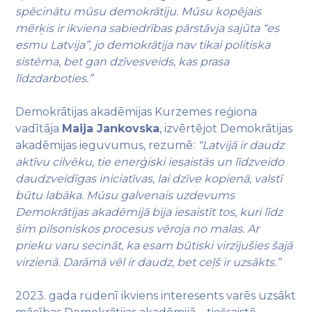
spēcinātu mūsu demokrātiju. Mūsu kopējais
mērķis ir ikviena sabiedrības pārstāvja sajūta “es
esmu Latvija”, jo demokrātija nav tikai politiska
sistēma, bet gan dzīvesveids, kas prasa
līdzdarboties.”
Demokrātijas akadēmijas Kurzemes reģiona
vadītāja
Maija Jankovska
, izvērtējot Demokrātijas
akadēmijas ieguvumus, rezumē:
“Latvijā ir daudz
aktīvu cilvēku, tie enerģiski iesaistās un līdzveido
daudzveidīgas iniciatīvas, lai dzīve kopienā, valstī
būtu labāka. Mūsu galvenais uzdevums
Demokrātijas akadēmijā bija iesaistīt tos, kuri līdz
šim pilsoniskos procesus vēroja no malas. Ar
prieku varu secināt, ka esam būtiski virzījušies šajā
virzienā. Darāmā vēl ir daudz, bet ceļš ir uzsākts.”
2023. gada rudenī ikviens interesents varēs uzsākt