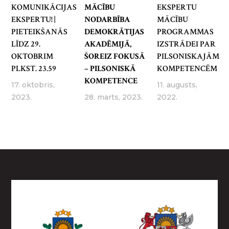
KOMUNIKĀCIJAS
MĀCĪBU
EKSPERTU
EKSPERTU! |
NODARBĪBA
MĀCĪBU
PIETEIKŠANĀS
DEMOKRĀTIJAS
PROGRAMMAS
LĪDZ 29.
AKADĒMIJĀ,
IZSTRĀDEI PAR
OKTOBRIM
ŠOREIZ FOKUSĀ
PILSONISKAJĀM
PLKST. 23.59
– PILSONISKĀ
KOMPETENCĒM
KOMPETENCE
17. oktobris,
11. augusts,
2023.
28. marts, 2023.
2022.