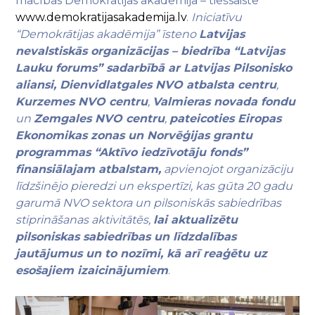
mācības Demokrātijas akadēmijā – tiešsaistē
www.demokratijasakademija.lv
.
Iniciatīvu
“Demokrātijas akadēmija” īsteno
Latvijas
nevalstiskās organizācijas –
biedrība “Latvijas
Lauku forums” sadarbībā ar Latvijas Pilsonisko
aliansi,
Dienvidlatgales NVO atbalsta centru
,
Kurzemes NVO centru
,
Valmieras novada fondu
un
Zemgales NVO centru
,
pateicoties Eiropas
Ekonomikas zonas un Norvēģijas grantu
programmas “Aktīvo iedzīvotāju fonds”
finansiālajam atbalstam,
apvienojot organizāciju
līdzšinējo pieredzi un ekspertīzi, kas gūta 20 gadu
garumā NVO sektora un pilsoniskās sabiedrības
stiprināšanas aktivitātēs,
lai
aktualizētu
pilsoniskas sabiedrības un līdzdalības
jautājumus un to nozīmi, kā arī reaģētu uz
esošajiem izaicinājumiem
.