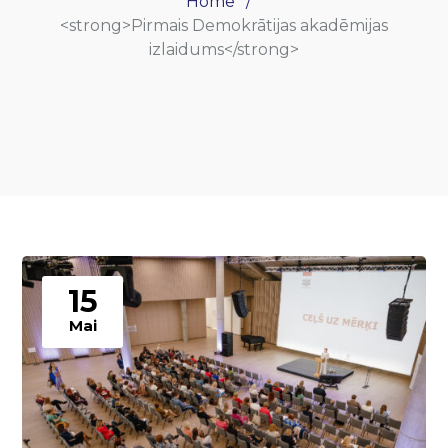
Home
<strong>Pirmais Demokrātijas akadēmijas
izlaidums</strong>
15
Mai