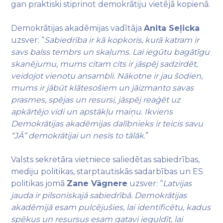
gan praktiski stiprinot demokrātiju vietējā kopienā.
Demokrātijas akadēmijas vadītāja
Anita Seļicka
uzsver: “
Sabiedrība ir kā kopkoris, kurā katram ir
savs balss tembrs un skaļums. Lai iegūtu bagātīgu
skanējumu, mums citam cits ir jāspēj sadzirdēt,
veidojot vienotu ansambli. Nākotne ir jau šodien,
mums ir jābūt klātesošiem un jāizmanto savas
prasmes, spējas un resursi, jāspēj reaģēt uz
apkārtējo vidi un apstākļu maiņu. Ikviens
Demokrātijas akadēmijas dalībnieks ir teicis savu
“JĀ” demokrātijai un nesīs to tālāk
.”
Valsts sekretāra vietniece saliedētas sabiedrības,
mediju politikas, starptautiskās sadarbības un ES
politikas jomā
Zane Vāgnere
uzsver: “
Latvijas
jauda ir pilsoniskajā sabiedrībā. Demokrātijas
akadēmijā esam pulcējušies, lai identificētu, kadus
spēkus un resursus esam gatavi ieguldīt, lai