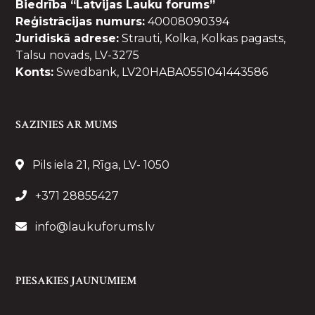
Biedrība “Latvijas Lauku forums”
Reģistrācijas numurs:
40008090394
Juridiskā adrese:
Strauti, Kolka, Kolkas pagasts,
Talsu novads, LV-3275
Konts:
Swedbank, LV20HABA0551041443586
SAZINIES AR MUMS
Pils iela 21, Rīga, LV- 1050
+371 28855427
info@laukuforums.lv
PIESAKIES JAUNUMIEM