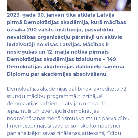
2023. gada 30. janvārī tika atklāta Latvijā
pirmā Demokrātijas akadēmija, kurā mācības
uzsāka 200 valsts institūciju, pašvaldību,
nevaldības organizāciju pārstāvji un aktīvie
iedzīvotāji no visas Latvijas. Mācības ir
noslēgušās un 12. maijā notika pirmais
Demokrātijas akadēmijas izlaidums – 149
Demokrātijas akadēmijas dalībnieki saņēma
Diplomu par akadēmijas absolvēšanu.
Demokrātijas akadēmijas dalībnieki akreditētā 72
stundu mācību programmā ir izzinājuši
demokrātijas jēdzienu Latvijā un pasaulē,
iepazinuši un izvērtējuši demokrātijas
nodrošināšanas mehānismus valsts un pašvaldību
līmenī, stiprinājuši savu pilsonisko kompetenci –
gan analizējot savas zināšanas, attieksmi, rīcību,