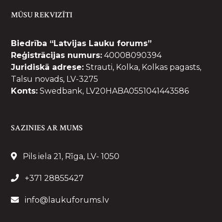
MŪSU REKVIZĪTI
Biedrība “Latvijas Lauku forums”
Reģistrācijas numurs:
40008090394
Juridiskā adrese:
Strauti, Kolka, Kolkas pagasts,
Talsu novads, LV-3275
Konts:
Swedbank, LV20HABA0551041443586
SAZINIES AR MUMS
Pils iela 21, Rīga, LV- 1050
+371 28855427
info@laukuforums.lv