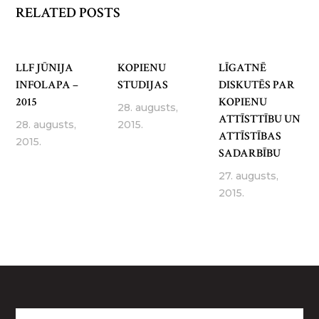
RELATED POSTS
LLF JŪNIJA
KOPIENU
LĪGATNĒ
INFOLAPA –
STUDIJAS
DISKUTĒS PAR
2015
KOPIENU
28. augusts,
ATTĪSTTĪBU UN
28. augusts,
2015.
ATTĪSTĪBAS
2015.
SADARBĪBU
27. augusts,
2015.