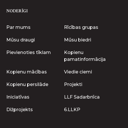
NODERĪGI
Par mums
Rīcības grupas
Mūsu draugi
Mūsu biedri
Pievienoties tīklam
Kopienu
pamatinformācija
Kopienu mācības
Viedie ciemi
Kopienu persilāde
Projekti
Iniciatīvas
LLF Sadarbnīca
Dižprojekts
6.LLKP