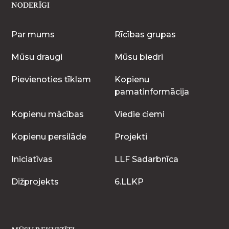
NODERĪGI
Par mums
Rīcības grupas
Mūsu draugi
Mūsu biedri
Pievienoties tīklam
Kopienu
pamatinformācija
Kopienu mācības
Viedie ciemi
Kopienu persilāde
Projekti
Iniciatīvas
LLF Sadarbnīca
Dižprojekts
6.LLKP