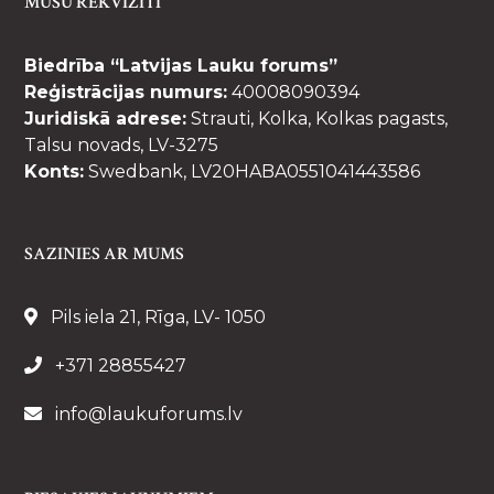
MŪSU REKVIZĪTI
Biedrība “Latvijas Lauku forums”
Reģistrācijas numurs:
40008090394
Juridiskā adrese:
Strauti, Kolka, Kolkas pagasts,
Talsu novads, LV-3275
Konts:
Swedbank, LV20HABA0551041443586
SAZINIES AR MUMS
Pils iela 21, Rīga, LV- 1050
+371 28855427
info@laukuforums.lv