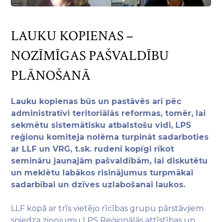
LAUKU KOPIENAS –
NOZĪMĪGAS PAŠVALDĪBU
PLĀNOŠANĀ
Lauku kopienas būs un pastāvēs arī pēc
administratīvi teritoriālās reformas, tomēr, lai
sekmētu sistemātisku atbalstošu vidi,
LPS
reģionu komiteja
nolēma turpināt sadarboties
ar LLF un VRG, t.sk. rudenī kopīgi rīkot
semināru jaunajām pašvaldībām, lai diskutētu
un meklētu labākos risinājumus turpmākai
sadarbībai un dzīves uzlabošanai laukos.
LLF kopā ar trīs vietējo rīcības grupu pārstāvjiem
sniedza ziņojumu LPS Reģionālās attīstības un