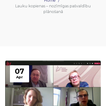
Home
Lauku kopienas – nozīmīgas pašvaldību
plānošanā
07
Apr