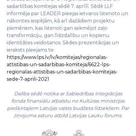
sadarbības komitejas sēdē 7. aprīlī. Sēdē LLF
informēja par LEADER pieejas ietvaros īstenoto un
nākontes iespējām, kā arī dažādiem projektu
piemēriem, kas īstenoti gan sekmējot zaļo
transformāciju, gan līdzdalību un kopienu
identitātes veidošanos. Sēdes prezentācijas un
ieraksts pieejams te:
https://www.lps.lv/lv/komitejas/regionalas-
attistibas-un-sadarbibas-komiteja/6622-lps-
regionalas-attistibas-un-sadarbibas-komitejas-
sede-7-aprili-2021
Dalība sēdē notika ar Sabiedrības integrācijas
fonda finansiālu atbalstu no Kultūras ministrijas
piešķirtajiem Latvijas valsts budžeta līdzekļiem. Par
ziņojuma saturu atbild Latvijas Lauku forums.