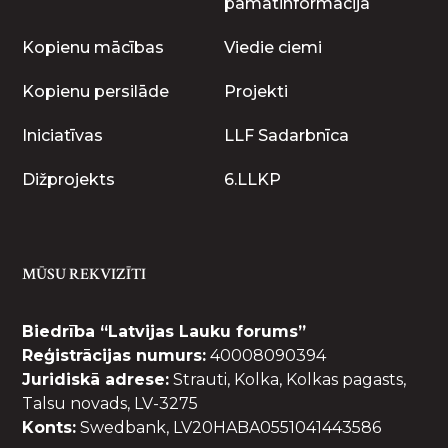
pamatinformācija
Kopienu mācības
Viedie ciemi
Kopienu persilāde
Projekti
Iniciatīvas
LLF Sadarbnīca
Dižprojekts
6.LLKP
MŪSU REKVIZĪTI
Biedrība “Latvijas Lauku forums”
Reģistrācijas numurs:
40008090394
Juridiskā adrese:
Strauti, Kolka, Kolkas pagasts,
Talsu novads, LV-3275
Konts:
Swedbank, LV20HABA0551041443586