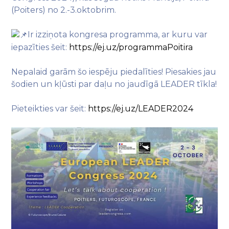
(Poiters) no 2.-3.oktobrim.
Ir izziņota kongresa programma, ar kuru var
iepazīties šeit:
https://ej.uz/programmaPoitira
Nepalaid garām šo iespēju piedalīties! Piesakies jau
šodien un kļūsti par daļu no jaudīgā LEADER tīkla!
Pieteikties var šeit:
https://ej.uz/LEADER2024