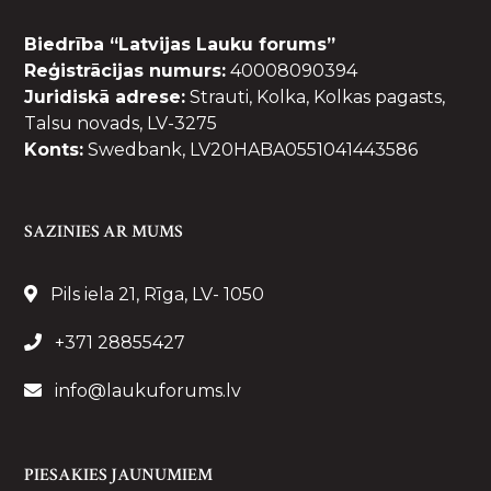
Biedrība “Latvijas Lauku forums”
Reģistrācijas numurs:
40008090394
Juridiskā adrese:
Strauti, Kolka, Kolkas pagasts,
Talsu novads, LV-3275
Konts:
Swedbank, LV20HABA0551041443586
SAZINIES AR MUMS
Pils iela 21, Rīga, LV- 1050
+371 28855427
info@laukuforums.lv
PIESAKIES JAUNUMIEM