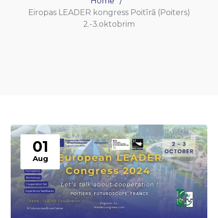
Home
Eiropas LEADER kongress Poitīrā (Poiters)
2.-3.oktobrim
01
Aug