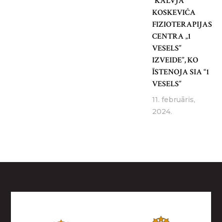
“KALVJA
KOSKEVIČA
FIZIOTERAPIJAS
CENTRA „1
VESELS”
IZVEIDE”, KO
ĪSTENOJA SIA “1
VESELS”
11. februāris,
2024.