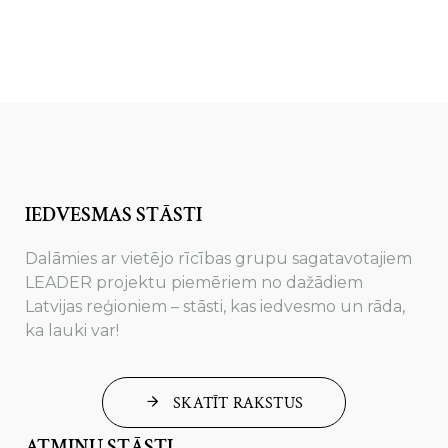
IEDVESMAS STĀSTI
Dalāmies ar vietējo rīcības grupu sagatavotajiem
LEADER projektu piemēriem no dažādiem
Latvijas reģioniem – stāsti, kas iedvesmo un rāda,
ka lauki var!
SKATĪT RAKSTUS
ATMIŅU STĀSTI