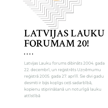
LATVIJAS LAUKU
FORUMAM 20!
Latvijas Lauku forums dibināts 2004. gada
22. decembrī, un reģistrēts Uzņēmumu
reģistrā 2005. gada 27. aprīlī. Šie divi gadu
desmiti ir bijis kopīgs ceļš sadarbībā,
kopienu stiprināšanā un noturīgā lauku
attīstībā