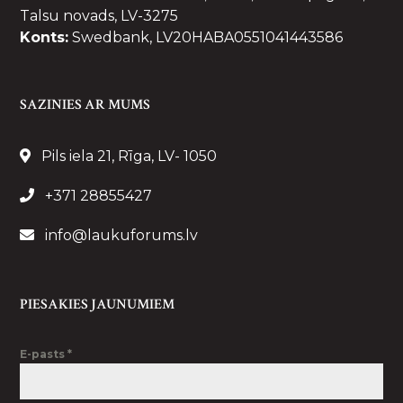
Talsu novads, LV-3275
Konts:
Swedbank, LV20HABA0551041443586
SAZINIES AR MUMS
Pils iela 21, Rīga, LV- 1050
+371 28855427
info@laukuforums.lv
PIESAKIES JAUNUMIEM
E-pasts
*