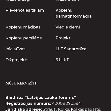
Pievienoties tīklam
Kopienu
pamatinformācija
Kopienu mācības
Viedie ciemi
Kopienu persilāde
Projekti
Iniciatīvas
LLF Sadarbnīca
Dižprojekts
6.LLKP
MŪSU REKVIZĪTI
Biedrība “Latvijas Lauku forums”
Reģistrācijas numurs:
40008090394
Juridiskā adrese:
Strauti, Kolka, Kolkas pagasts,