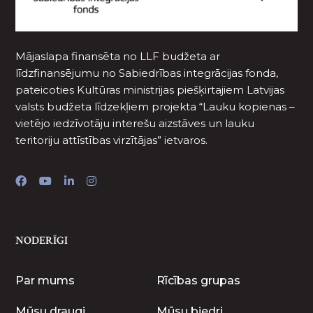
Mājaslapa finansēta no LLF budžeta ar
līdzfinansējumu no Sabiedrības integrācijas fonda,
pateicoties Kultūras ministrijas piešķirtajiem Latvijas
valsts budžeta līdzekļiem projekta “Lauku kopienas –
vietējo iedzīvotāju interešu aizstāves un lauku
teritoriju attīstības virzītājas” ietvaros.
NODERĪGI
Par mums
Rīcības grupas
Mūsu draugi
Mūsu biedri