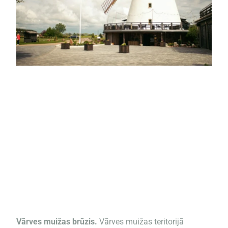
Vārves muižas brūzis.
Vārves muižas teritorijā