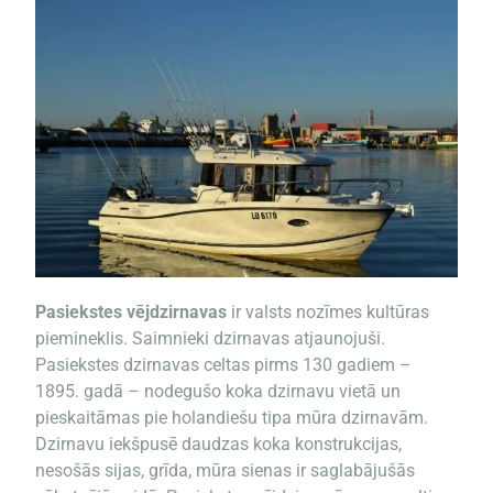
Pasiekstes vējdzirnavas
ir valsts nozīmes kultūras
piemineklis. Saimnieki dzirnavas atjaunojuši.
Pasiekstes dzirnavas celtas pirms 130 gadiem –
1895. gadā – nodegušo koka dzirnavu vietā un
pieskaitāmas pie holandiešu tipa mūra dzirnavām.
Dzirnavu iekšpusē daudzas koka konstrukcijas,
nesošās sijas, grīda, mūra sienas ir saglabājušās