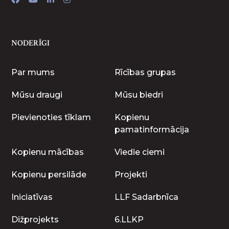
NODERĪGI
Par mums
Rīcības grupas
Mūsu draugi
Mūsu biedri
Pievienoties tīklam
Kopienu
pamatinformācija
Kopienu mācības
Viedie ciemi
Kopienu persilāde
Projekti
Iniciatīvas
LLF Sadarbnīca
Dižprojekts
6.LLKP