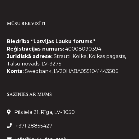
MŪSU REKVIZĪTI
Biedrība “Latvijas Lauku forums”
Reģistrācijas numurs:
40008090394
Juridiskā adrese:
Strauti, Kolka, Kolkas pagasts,
Talsu novads, LV-3275
Konts:
Swedbank, LV20HABA0551041443586
SAZINIES AR MUMS
Pils iela 21, Rīga, LV- 1050
+371 28855427