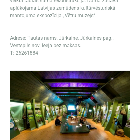
veikta tautas nama rekonstrukcija. Nama 2.stāvā
aplūkojama Latvijas zemūdens kultūrvēsturiskā
mantojuma ekspozīcija „Vētru muzejs”.
Adrese: Tautas nams, Jūrkalne, Jūrkalnes pag.,
Ventspils nov. Ieeja bez maksas.
T: 26261884