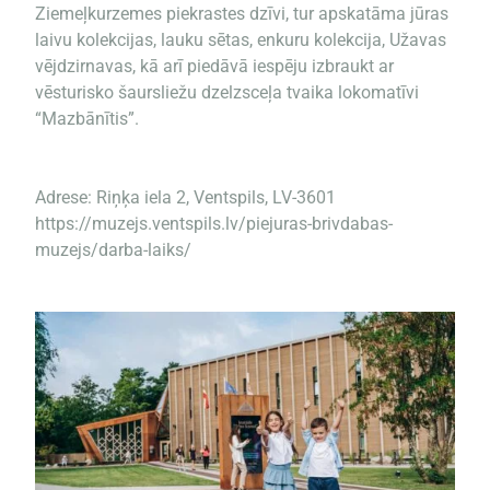
Ziemeļkurzemes piekrastes dzīvi, tur apskatāma jūras
laivu kolekcijas, lauku sētas, enkuru kolekcija, Užavas
vējdzirnavas, kā arī piedāvā iespēju izbraukt ar
vēsturisko šaursliežu dzelzsceļa tvaika lokomatīvi
“Mazbānītis”.
Adrese: Riņķa iela 2, Ventspils, LV-3601
https://muzejs.ventspils.lv/piejuras-brivdabas-
muzejs/darba-laiks/