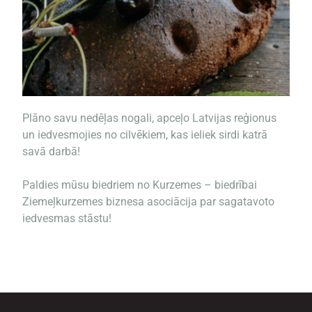
Plāno savu nedēļas nogali, apceļo Latvijas reģionus
un iedvesmojies no cilvēkiem, kas ieliek sirdi katrā
savā darbā!
Paldies mūsu biedriem no Kurzemes – biedrībai
Ziemeļkurzemes biznesa asociācija par sagatavoto
iedvesmas stāstu!