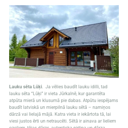
Lauku sēta Lūķi
. Ja vēlies baudīt lauku idilli, tad
lauku sēta “Lūķi” ir vieta Jūrkalnē, kur garantēta
atpūta mierā un klusumā pie dabas. Atpūtu iespējams
baudīt latviskā un mierpilnā lauku sētā – namiņos
dārzā vai lielajā mājā. Katra vieta ir iekārtota tā, lai
viesi justos ērti un netraucēti. Sētā ir ainava ar lieliem
ozoliem, tējas dārzs, autentiska pirtiņa un dārza