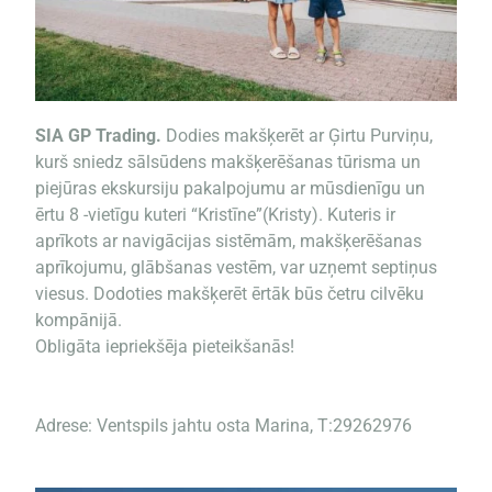
SIA GP Trading.
Dodies makšķerēt ar Ģirtu Purviņu,
kurš sniedz sālsūdens makšķerēšanas tūrisma un
piejūras ekskursiju pakalpojumu ar mūsdienīgu un
ērtu 8 -vietīgu kuteri “Kristīne”(Kristy). Kuteris ir
aprīkots ar navigācijas sistēmām, makšķerēšanas
aprīkojumu, glābšanas vestēm, var uzņemt septiņus
viesus. Dodoties makšķerēt ērtāk būs četru cilvēku
kompānijā.
Obligāta iepriekšēja pieteikšanās!
Adrese: Ventspils jahtu osta Marina, T:29262976