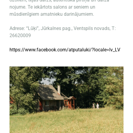
nojume. Te iekārtots salons ar seniem un
mūsdienīgiem amatnieku darinājumiem.
Adrese: “Lūķi”, Jūrkalnes pag., Ventspils novads, T:
26620009
https://www.facebook.com/atputaluki/?locale=lv_LV