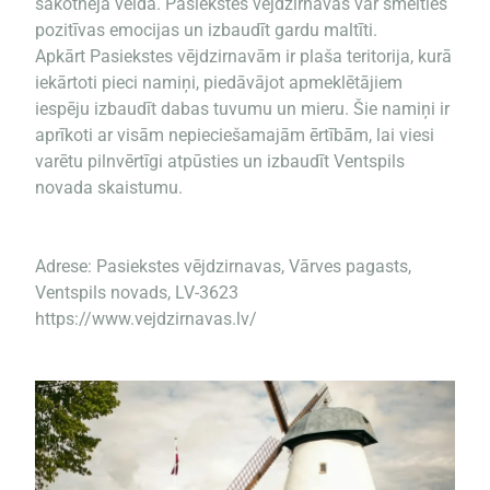
sākotnējā veidā. Pasiekstes vējdzirnavās var smelties
pozitīvas emocijas un izbaudīt gardu maltīti.
Apkārt Pasiekstes vējdzirnavām ir plaša teritorija, kurā
iekārtoti pieci namiņi, piedāvājot apmeklētājiem
iespēju izbaudīt dabas tuvumu un mieru. Šie namiņi ir
aprīkoti ar visām nepieciešamajām ērtībām, lai viesi
varētu pilnvērtīgi atpūsties un izbaudīt Ventspils
novada skaistumu.
Adrese: Pasiekstes vējdzirnavas, Vārves pagasts,
Ventspils novads, LV-3623
https://www.vejdzirnavas.lv/