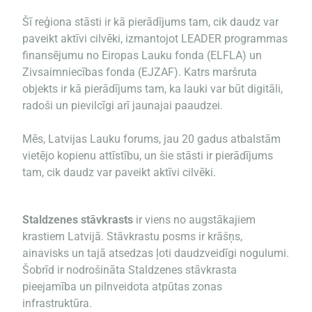
Šī reģiona stāsti ir kā pierādījums tam, cik daudz var
paveikt aktīvi cilvēki, izmantojot LEADER programmas
finansējumu no Eiropas Lauku fonda (ELFLA) un
Zivsaimniecības fonda (EJZAF). Katrs maršruta
objekts ir kā pierādījums tam, ka lauki var būt digitāli,
radoši un pievilcīgi arī jaunajai paaudzei.
Mēs, Latvijas Lauku forums, jau 20 gadus atbalstām
vietējo kopienu attīstību, un šie stāsti ir pierādījums
tam, cik daudz var paveikt aktīvi cilvēki.
Staldzenes stāvkrasts
ir viens no augstākajiem
krastiem Latvijā. Stāvkrastu posms ir krāšņs,
ainavisks un tajā atsedzas ļoti daudzveidīgi nogulumi.
Šobrīd ir nodrošināta Staldzenes stāvkrasta
pieejamība un pilnveidota atpūtas zonas
infrastruktūra.