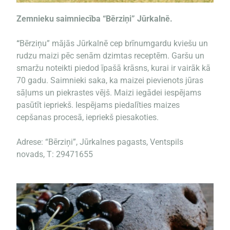
Zemnieku saimniecība “Bērziņi” Jūrkalnē.
“
Bērziņu” mājās Jūrkalnē cep brīnumgardu kviešu un
rudzu maizi pēc senām dzimtas receptēm. Garšu un
smaržu noteikti piedod īpašā krāsns, kurai ir vairāk kā
70 gadu. Saimnieki saka, ka maizei pievienots jūras
sāļums un piekrastes vējš. Maizi iegādei iespējams
pasūtīt iepriekš. Iespējams piedalīties maizes
cepšanas procesā, iepriekš piesakoties.
Adrese: “Bērziņi”, Jūrkalnes pagasts, Ventspils
novads, T: 29471655