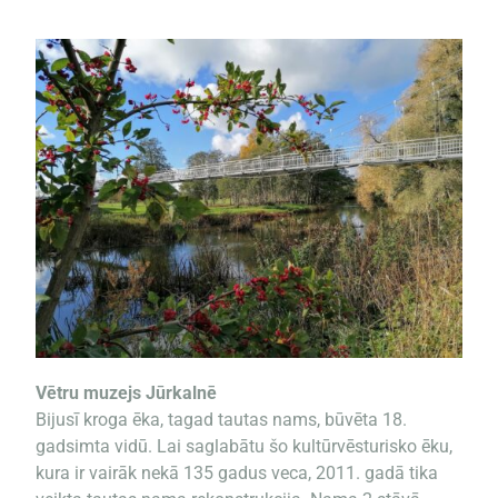
Vētru muzejs Jūrkalnē
Bijusī kroga ēka, tagad tautas nams, būvēta 18.
gadsimta vidū. Lai saglabātu šo kultūrvēsturisko ēku,
kura ir vairāk nekā 135 gadus veca, 2011. gadā tika