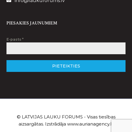
info@laukuforums.lv
PIESAKIES JAUNUMIEM
E-pasts
*
PIETEIKTIES
© LATVIJAS LAUKU FORUMS - Visas tiesības
aizsargātas. Izstrādāja
www.aurianagency.lv