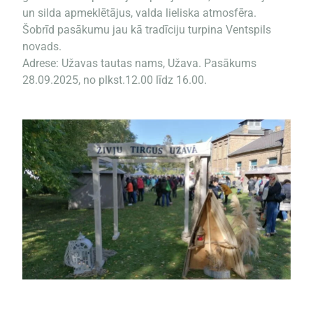
un silda apmeklētājus, valda lieliska atmosfēra.
Šobrīd pasākumu jau kā tradīciju turpina Ventspils
novads.
Adrese: Užavas tautas nams, Užava. Pasākums
28.09.2025, no plkst.12.00 līdz 16.00.