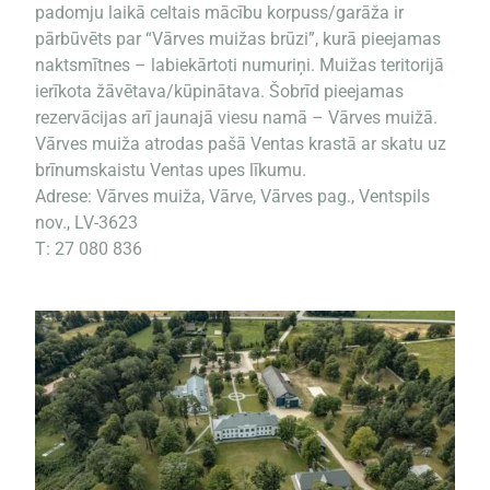
padomju laikā celtais mācību korpuss/garāža ir
pārbūvēts par “Vārves muižas brūzi”, kurā pieejamas
naktsmītnes – labiekārtoti numuriņi. Muižas teritorijā
ierīkota žāvētava/kūpinātava. Šobrīd pieejamas
rezervācijas arī jaunajā viesu namā – Vārves muižā.
Vārves muiža atrodas pašā Ventas krastā ar skatu uz
brīnumskaistu Ventas upes līkumu.
Adrese: Vārves muiža, Vārve, Vārves pag., Ventspils
nov., LV-3623
T: 27 080 836