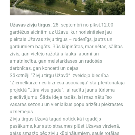
Užavas zivju tirgus.
28. septembrī no plkst.12.00
gardēžus aicinām uz Užavu, kur norisināsies jau
piektais Užavas zivju tirgus – rudenīgs, jautrs un
gardumiem bagāts. Būs kūpinātas, marinētas, sālītas
zivis, gan vietējo ražotāju lauku labumi un
amatniecība, gan meistarklases un radošās
darbnīcas, gan koncerti un dejas.
Sākotnēji “Zivju tirgu Užavā” izveidoja biedrība
“Ziemeļkurzemes biznesa asociācija” starpteritoriālajā
projektā “Jūra visu gadu”, lai radītu jaunu tūrisma
piedāvājumu. Šāda ideja radās, lai mazinātu īso
vasaras sezonu un vienlaikus popularizētu piekrastes
uzņēmējus.
Zivju tirgus Užavā tagad notiek kā ikgadējs
pasākums, kur auto straumes plūst Užavas virzienā,
gaiss smaržo pēc zivju kūpinājumiem, saule rotājas