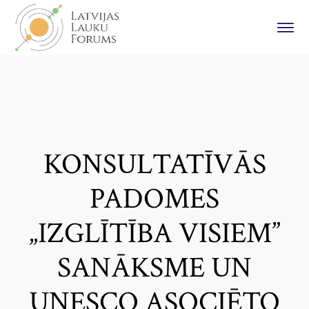
KONSULTATĪVĀS
PADOMES
„IZGLĪTĪBA VISIEM”
SANĀKSME UN
UNESCO ASOCIĒTO