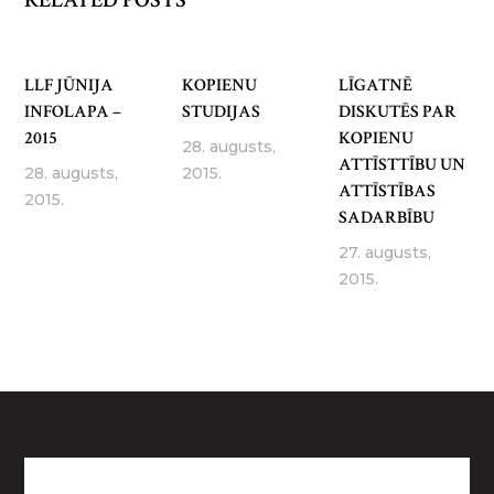
RELATED POSTS
LLF JŪNIJA
KOPIENU
LĪGATNĒ
INFOLAPA –
STUDIJAS
DISKUTĒS PAR
2015
KOPIENU
28. augusts,
ATTĪSTTĪBU UN
28. augusts,
2015.
ATTĪSTĪBAS
2015.
SADARBĪBU
27. augusts,
2015.