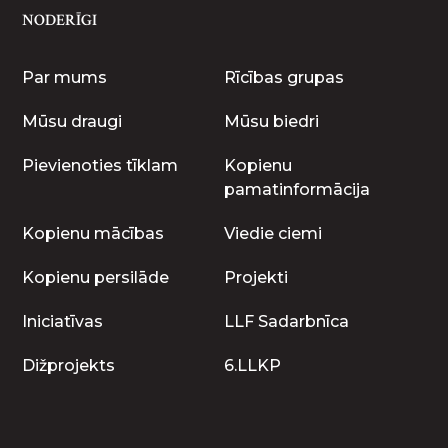
NODERĪGI
Par mums
Rīcības grupas
Mūsu draugi
Mūsu biedri
Pievienoties tīklam
Kopienu
pamatinformācija
Kopienu mācības
Viedie ciemi
Kopienu persilāde
Projekti
Iniciatīvas
LLF Sadarbnīca
Dižprojekts
6.LLKP