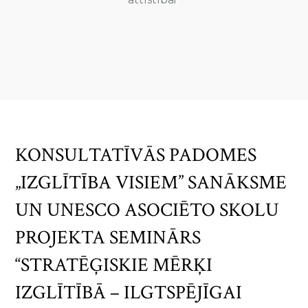
KONSULTATĪVĀS PADOMES
„IZGLĪTĪBA VISIEM” SANĀKSME
UN UNESCO ASOCIĒTO SKOLU
PROJEKTA SEMINĀRS
“STRATĒĢISKIE MĒRĶI
IZGLĪTĪBĀ – ILGTSPĒJĪGAI