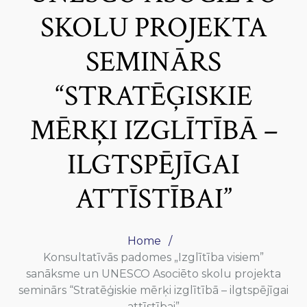
SKOLU PROJEKTA
SEMINĀRS
“STRATĒĢISKIE
MĒRĶI IZGLĪTĪBĀ –
ILGTSPĒJĪGAI
ATTĪSTĪBAI”
Home
Konsultatīvās padomes „Izglītība visiem”
sanāksme un UNESCO Asociēto skolu projekta
seminārs “Stratēģiskie mērķi izglītībā – ilgtspējīgai
attīstībai”