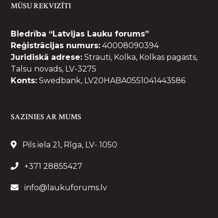
MŪSU REKVIZĪTI
Biedrība “Latvijas Lauku forums”
Reģistrācijas numurs:
40008090394
Juridiskā adrese:
Strauti, Kolka, Kolkas pagasts,
Talsu novads, LV-3275
Konts:
Swedbank, LV20HABA0551041443586
SAZINIES AR MUMS
Pils iela 21, Rīga, LV- 1050
+371 28855427
info@laukuforums.lv