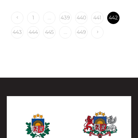
1
…
439
440
441
442
443
444
445
…
449