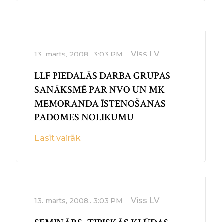
Viss LV
13. marts, 2008..
3:03 PM
LLF PIEDALĀS DARBA GRUPAS
SANĀKSMĒ PAR NVO UN MK
MEMORANDA ĪSTENOŠANAS
PADOMES NOLIKUMU
Lasīt vairāk
Viss LV
13. marts, 2008..
3:03 PM