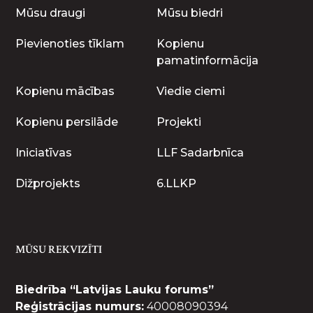
Mūsu draugi
Mūsu biedri
Pievienoties tīklam
Kopienu
pamatinformācija
Kopienu mācības
Viedie ciemi
Kopienu persilāde
Projekti
Iniciatīvas
LLF Sadarbnīca
Dižprojekts
6.LLKP
MŪSU REKVIZĪTI
Biedrība “Latvijas Lauku forums”
Reģistrācijas numurs:
40008090394