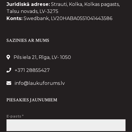
Juridiskā adrese:
Strauti, Kolka, Kolkas pagasts,
Talsu novads, LV-3275
Konts:
Swedbank, LV20HABA0551041443586
SAZINIES AR MUMS
Pils iela 21, Rīga, LV- 1050
+371 28855427
info@laukuforums.lv
PIESAKIES JAUNUMIEM
E-pasts
*