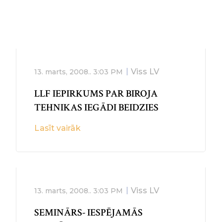
Viss LV
13. marts, 2008..
3:03 PM
LLF IEPIRKUMS PAR BIROJA
TEHNIKAS IEGĀDI BEIDZIES
Lasīt vairāk
Viss LV
13. marts, 2008..
3:03 PM
SEMINĀRS- IESPĒJAMĀS