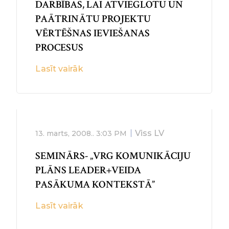
DARBĪBAS, LAI ATVIEGLOTU UN
PAĀTRINĀTU PROJEKTU
VĒRTĒŠNAS IEVIEŠANAS
PROCESUS
Lasīt vairāk
Viss LV
13. marts, 2008..
3:03 PM
SEMINĀRS- „VRG KOMUNIKĀCIJU
PLĀNS LEADER+VEIDA
PASĀKUMA KONTEKSTĀ”
Lasīt vairāk