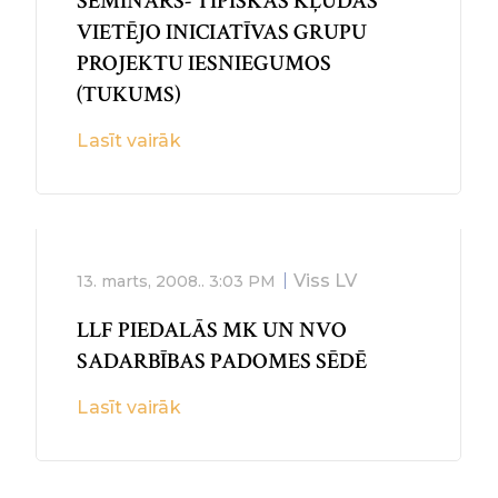
SEMINĀRS- TIPISKĀS KĻŪDAS
VIETĒJO INICIATĪVAS GRUPU
PROJEKTU IESNIEGUMOS
(TUKUMS)
Lasīt vairāk
Viss LV
13. marts, 2008..
3:03 PM
LLF PIEDALĀS MK UN NVO
SADARBĪBAS PADOMES SĒDĒ
Lasīt vairāk