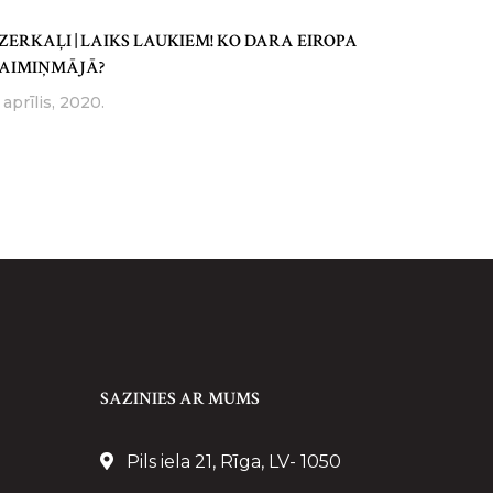
ZERKAĻI | LAIKS LAUKIEM! KO DARA EIROPA
AIMIŅMĀJĀ?
 aprīlis, 2020.
SAZINIES AR MUMS
Pils iela 21, Rīga, LV- 1050