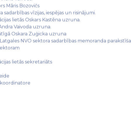
ors Māris Bozovičs
 sadarbības vīzijas, iespējas un risinājumi.
cijas lietās Oskars Kastēna uzruna.
 Andra Vaivoda uzruna.
rātīgā Oskara Zuģicka uzruna
n Latgales NVO sektora sadarbības memoranda parakstīša
 sektoram
jas lietās sekretariāts
eide
 koordinatore