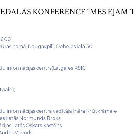
IEDALĀS KONFERENCĒ “MĒS EJAM T
16:00
ūras namā, Daugavpilī, Dobeles ielā 30
u informācijas centrs(Latgales RSIC;
tgale);
u informācijas centra vadītāja Ināra Krūtkrāmele
es lietās Normunds Broks.
ijas lietās Oskars Kastēns.
ndris Vaivods.