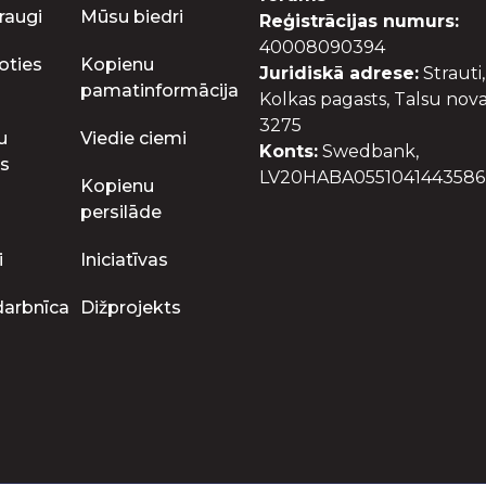
raugi
Mūsu biedri
Reģistrācijas numurs:
40008090394
oties
Kopienu
Juridiskā adrese:
Strauti,
pamatinformācija
Kolkas pagasts, Talsu nova
3275
u
Viedie ciemi
Konts:
Swedbank,
s
LV20HABA0551041443586
Kopienu
persilāde
i
Iniciatīvas
darbnīca
Dižprojekts