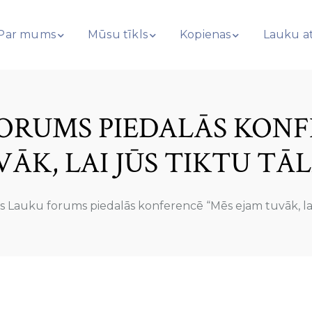
Par mums
Mūsu tīkls
Kopienas
Lauku at
FORUMS PIEDALĀS KONF
ĀK, LAI JŪS TIKTU TĀ
as Lauku forums piedalās konferencē “Mēs ejam tuvāk, lai