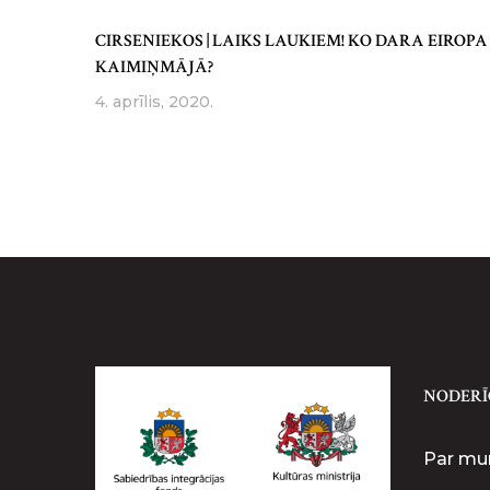
CIRSENIEKOS | LAIKS LAUKIEM! KO DARA EIROPA
KAIMIŅMĀJĀ?
4. aprīlis, 2020.
NODERĪ
Par m