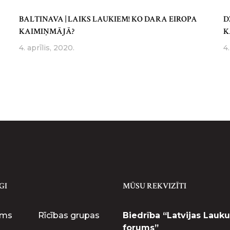
BALTINAVA | LAIKS LAUKIEM! KO DARA EIROPA
D
KAIMIŅMĀJĀ?
K
4. aprīlis, 2020.
4.
GI
MŪSU REKVIZĪTI
ums
Rīcības grupas
Biedrība “Latvijas Lauku
forums”