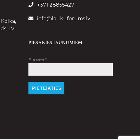
+371 28855427
info@laukuforums.lv
 Kolka,
ds, LV-
PIESAKIES JAUNUMIEM
E-pasts
*
PIETEIKTIES