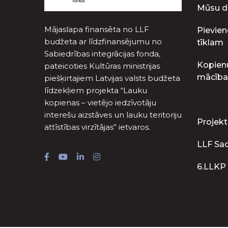
Mūsu d
Mājaslapa finansēta no LLF
Pievien
budžeta ar līdzfinansējumu no
tīklam
Sabiedrības integrācijas fonda,
Kopien
pateicoties Kultūras ministrijas
mācība
piešķirtajiem Latvijas valsts budžeta
līdzekļiem projekta “Lauku
kopienas – vietējo iedzīvotāju
interešu aizstāves un lauku teritoriju
Projekt
attīstības virzītājas” ietvaros.
LLF Sa
6.LLKP