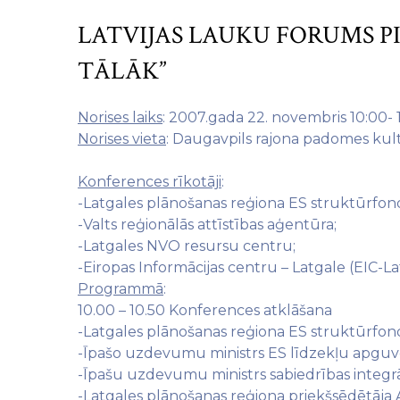
LATVIJAS LAUKU FORUMS P
TĀLĀK”
Norises laiks
: 2007.gada 22. novembris 10:00- 
Norises vieta
: Daugavpils rajona padomes kult
Konferences rīkotāji
:
-Latgales plānošanas reģiona ES struktūrfond
-Valts reģionālās attīstības aģentūra;
-Latgales NVO resursu centru;
-Eiropas Informācijas centru – Latgale (EIC-La
Programmā
:
10.00 – 10.50 Konferences atklāšana
-Latgales plānošanas reģiona ES struktūrfond
-Īpašo uzdevumu ministrs ES līdzekļu apguv
-Īpašu uzdevumu ministrs sabiedrības integrāc
-Latgales plānošanas reģiona priekšsēdētāja A