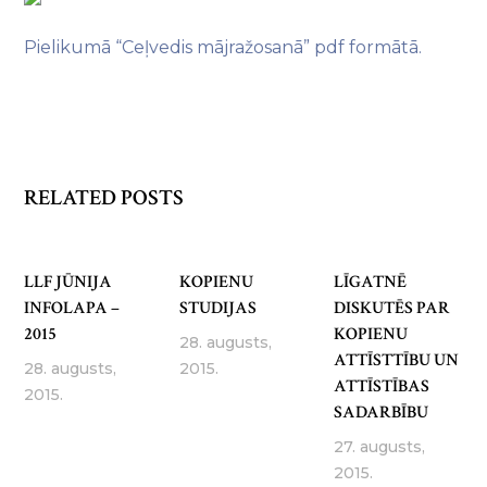
Pielikumā “Ceļvedis mājražosanā” pdf formātā.
RELATED POSTS
LLF JŪNIJA
KOPIENU
LĪGATNĒ
INFOLAPA –
STUDIJAS
DISKUTĒS PAR
2015
KOPIENU
28. augusts,
ATTĪSTTĪBU UN
28. augusts,
2015.
ATTĪSTĪBAS
2015.
SADARBĪBU
27. augusts,
2015.