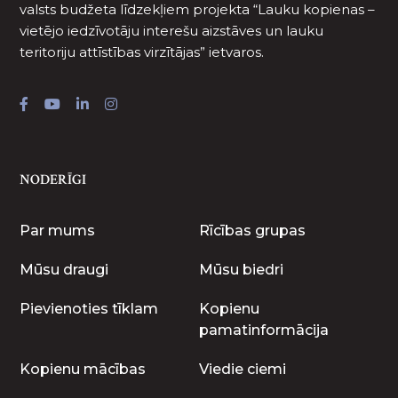
valsts budžeta līdzekļiem projekta “Lauku kopienas –
vietējo iedzīvotāju interešu aizstāves un lauku
teritoriju attīstības virzītājas” ietvaros.
NODERĪGI
Par mums
Rīcības grupas
Mūsu draugi
Mūsu biedri
Pievienoties tīklam
Kopienu
pamatinformācija
Kopienu mācības
Viedie ciemi