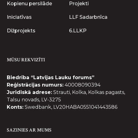
Kopienu persilāde
Projekti
Iniciatīvas
LLF Sadarbnīca
Dižprojekts
6.LLKP
MŪSU REKVIZĪTI
Biedrība “Latvijas Lauku forums”
Reģistrācijas numurs:
40008090394
Juridiskā adrese:
Strauti, Kolka, Kolkas pagasts,
Talsu novads, LV-3275
Konts:
Swedbank, LV20HABA0551041443586
SAZINIES AR MUMS