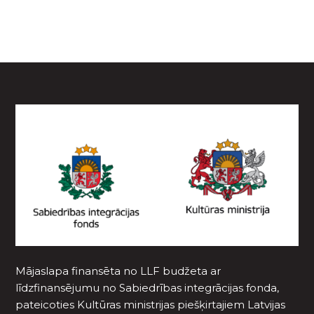
Mājaslapa finansēta no LLF budžeta ar
līdzfinansējumu no Sabiedrības integrācijas fonda,
pateicoties Kultūras ministrijas piešķirtajiem Latvijas