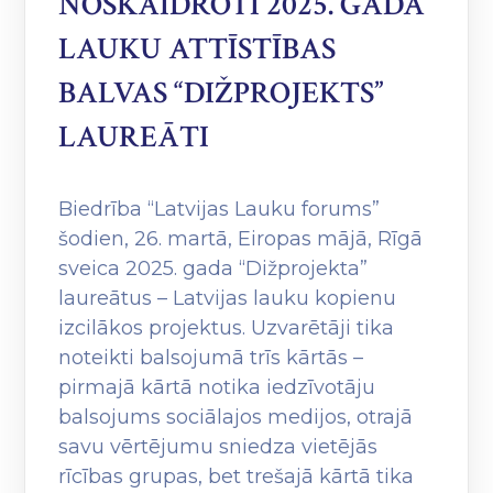
NOSKAIDROTI 2025. GADA
LAUKU ATTĪSTĪBAS
BALVAS “DIŽPROJEKTS”
LAUREĀTI
Biedrība “Latvijas Lauku forums”
šodien, 26. martā, Eiropas mājā, Rīgā
sveica 2025. gada “Dižprojekta”
laureātus – Latvijas lauku kopienu
izcilākos projektus. Uzvarētāji tika
noteikti balsojumā trīs kārtās –
pirmajā kārtā notika iedzīvotāju
balsojums sociālajos medijos, otrajā
savu vērtējumu sniedza vietējās
rīcības grupas, bet trešajā kārtā tika