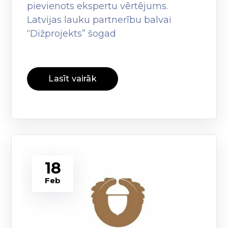
pievienots ekspertu vērtējums.
Latvijas lauku partnerību balvai
“Dižprojekts” šogad
Lasīt vairāk
18
Feb