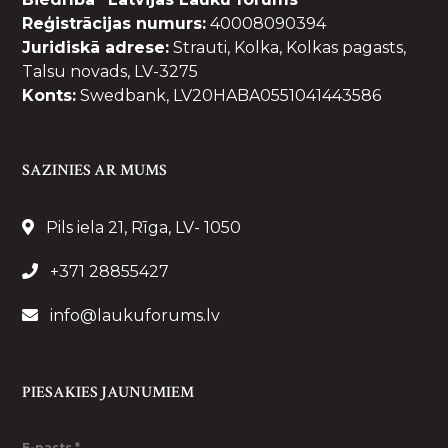
Reģistrācijas numurs:
40008090394
Juridiskā adrese:
Strauti, Kolka, Kolkas pagasts,
Talsu novads, LV-3275
Konts:
Swedbank, LV20HABA0551041443586
SAZINIES AR MUMS
Pils iela 21, Rīga, LV- 1050
+371 28855427
info@laukuforums.lv
PIESAKIES JAUNUMIEM
E-pasts
*