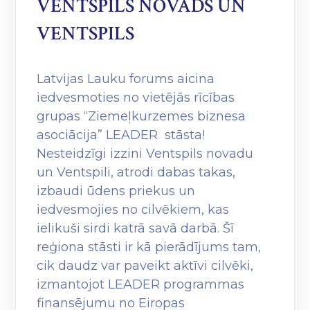
VENTSPILS NOVADS UN
VENTSPILS
Latvijas Lauku forums aicina
iedvesmoties no vietējās rīcības
grupas “Ziemeļkurzemes biznesa
asociācija” LEADER stāsta!
Nesteidzīgi izzini Ventspils novadu
un Ventspili, atrodi dabas takas,
izbaudi ūdens priekus un
iedvesmojies no cilvēkiem, kas
ielikuši sirdi katrā savā darbā. Šī
reģiona stāsti ir kā pierādījums tam,
cik daudz var paveikt aktīvi cilvēki,
izmantojot LEADER programmas
finansējumu no Eiropas