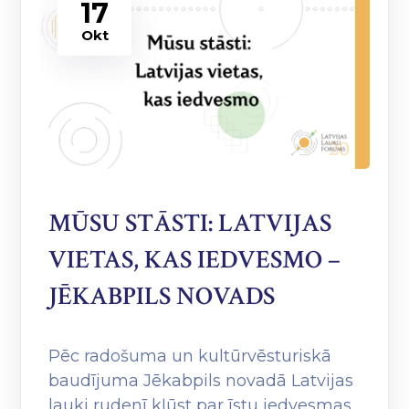
17
Okt
MŪSU STĀSTI: LATVIJAS
VIETAS, KAS IEDVESMO –
JĒKABPILS NOVADS
Pēc radošuma un kultūrvēsturiskā
baudījuma Jēkabpils novadā Latvijas
lauki rudenī kļūst par īstu iedvesmas