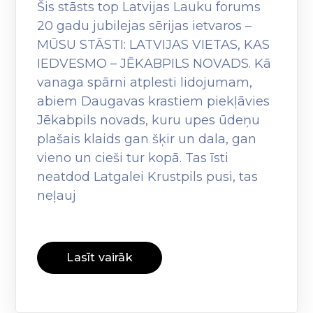
Šis stāsts top Latvijas Lauku forums
20 gadu jubilejas sērijas ietvaros –
MŪSU STĀSTI: LATVIJAS VIETAS, KAS
IEDVESMO – JĒKABPILS NOVADS. Kā
vanaga spārni atplesti lidojumam,
abiem Daugavas krastiem piekļāvies
Jēkabpils novads, kuru upes ūdeņu
plašais klaids gan šķir un dala, gan
vieno un cieši tur kopā. Tas īsti
neatdod Latgalei Krustpils pusi, tas
neļauj
Lasīt vairāk