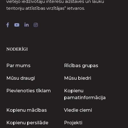
vietējo iedzīvotāju interešu aizstāves un lauku
teritoriju attīstības virzītājas” ietvaros.
NODERĪGI
Par mums
Rīcības grupas
Mūsu draugi
Mūsu biedri
Pievienoties tīklam
Kopienu
pamatinformācija
Kopienu mācības
Viedie ciemi
Kopienu persilāde
Projekti