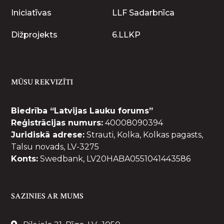
Iniciatīvas
LLF Sadarbnīca
Dižprojekts
6.LLKP
MŪSU REKVIZĪTI
Biedrība “Latvijas Lauku forums”
Reģistrācijas numurs:
40008090394
Juridiskā adrese:
Strauti, Kolka, Kolkas pagasts,
Talsu novads, LV-3275
Konts:
Swedbank, LV20HABA0551041443586
SAZINIES AR MUMS