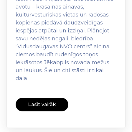
avotu – krāsainas ainavas,
kultūrvēsturiskas vietas un radošas
kopienas piedāvā daudzveidīgas
iespējas atpūtai un izziņai. Plānojot
savu nedēļas nogali, biedrība
“Vidusdaugavas NVO centrs” aicina
ciemos baudīt rudenīgos toņos
iekrāsotos Jēkabpils novada mežus
un laukus. Šie un citi stāsti ir tikai
daļa
Lasīt vairāk