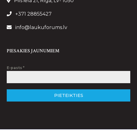
Pils iela 21, Rīga, LV- 1050
+371 28855427
info@laukuforums.lv
PIESAKIES JAUNUMIEM
E-pasts
*
PIETEIKTIES