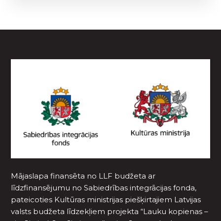
Mājaslapa finansēta no LLF budžeta ar
līdzfinansējumu no Sabiedrības integrācijas fonda,
pateicoties Kultūras ministrijas piešķirtajiem Latvijas
valsts budžeta līdzekļiem projekta “Lauku kopienas –