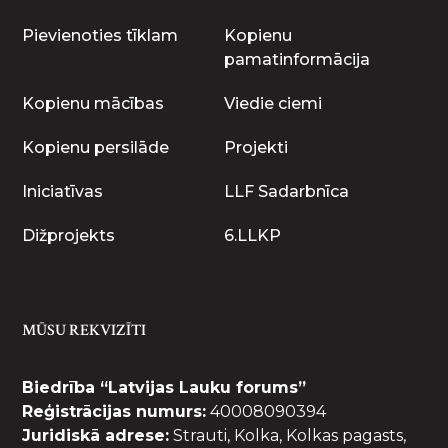
Pievienoties tīklam
Kopienu
pamatinformācija
Kopienu mācības
Viedie ciemi
Kopienu persilāde
Projekti
Iniciatīvas
LLF Sadarbnīca
Dižprojekts
6.LLKP
MŪSU REKVIZĪTI
Biedrība “Latvijas Lauku forums”
Reģistrācijas numurs:
40008090394
Juridiskā adrese:
Strauti, Kolka, Kolkas pagasts,