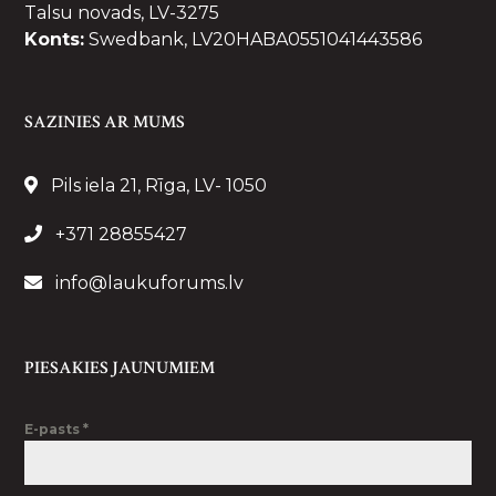
Talsu novads, LV-3275
Konts:
Swedbank, LV20HABA0551041443586
SAZINIES AR MUMS
Pils iela 21, Rīga, LV- 1050
+371 28855427
info@laukuforums.lv
PIESAKIES JAUNUMIEM
E-pasts
*