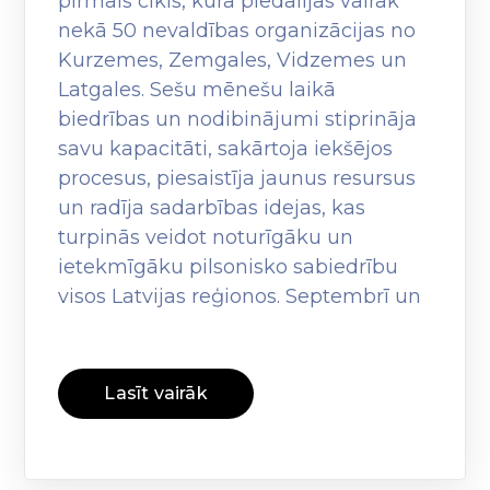
pirmais cikls, kurā piedalījās vairāk
nekā 50 nevaldības organizācijas no
Kurzemes, Zemgales, Vidzemes un
Latgales. Sešu mēnešu laikā
biedrības un nodibinājumi stiprināja
savu kapacitāti, sakārtoja iekšējos
procesus, piesaistīja jaunus resursus
un radīja sadarbības idejas, kas
turpinās veidot noturīgāku un
ietekmīgāku pilsonisko sabiedrību
visos Latvijas reģionos. Septembrī un
Lasīt vairāk