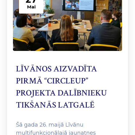
Mai
LĪVĀNOS AIZVADĪTA
PIRMĀ “CIRCLEUP”
PROJEKTA DALĪBNIEKU
TIKŠANĀS LATGALĒ
Šā gada 26. maijā Līvānu
multifunkcionālajā jaunatnes