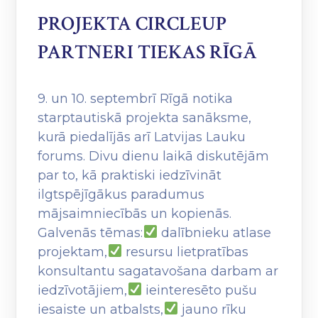
PROJEKTA CIRCLEUP
PARTNERI TIEKAS RĪGĀ
9. un 10. septembrī Rīgā notika
starptautiskā projekta sanāksme,
kurā piedalījās arī Latvijas Lauku
forums. Divu dienu laikā diskutējām
par to, kā praktiski iedzīvināt
ilgtspējīgākus paradumus
mājsaimniecībās un kopienās.
Galvenās tēmas:
dalībnieku atlase
projektam,
resursu lietpratības
konsultantu sagatavošana darbam ar
iedzīvotājiem,
ieinteresēto pušu
iesaiste un atbalsts,
jauno rīku