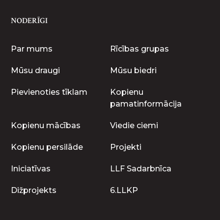
NODERĪGI
Par mums
Rīcības grupas
Mūsu draugi
Mūsu biedri
Pievienoties tīklam
Kopienu
pamatinformācija
Kopienu mācības
Viedie ciemi
Kopienu persilāde
Projekti
Iniciatīvas
LLF Sadarbnīca
Dižprojekts
6.LLKP