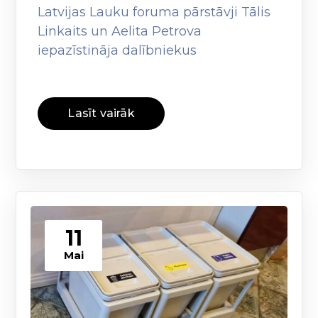
Latvijas Lauku foruma pārstāvji Tālis
Linkaits un Aelita Petrova
iepazīstināja dalībniekus
Lasīt vairāk
11
Mai