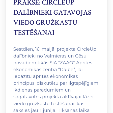
PRAKSĒ: CIRCLEUP
DALĪBNIEKI GATAVOJAS
VIEDO GRUŽKASTU
TESTĒŠANAI
Sestdien, 16. maijā, projekta CircleUp
dalībnieki no Valmieras un Cēsu
novadiem tikās SIA “ZAAO” Aprites
ekonomikas centrā “Daibe”, lai
iepazītu aprites ekonomikas
principus, diskutētu par ilgtspējīgiem
ikdienas paradumiem un
sagatavotos projekta aktīvajai fāzei –
viedo gružkastu testēšanai, kas
sāksies jau 1. jūnijā. Tikšanās laikā