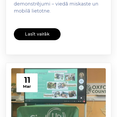
demonstrējumi – viedā miskaste un
mobilā lietotne.
Lasīt vairāk
11
Mar