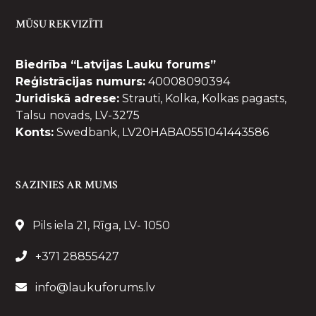
MŪSU REKVIZĪTI
Biedrība “Latvijas Lauku forums”
Reģistrācijas numurs:
40008090394
Juridiskā adrese:
Strauti, Kolka, Kolkas pagasts,
Talsu novads, LV-3275
Konts:
Swedbank, LV20HABA0551041443586
SAZINIES AR MUMS
Pils iela 21, Rīga, LV- 1050
+371 28855427
info@laukuforums.lv