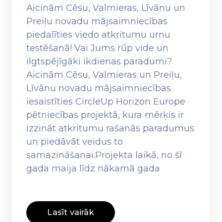
Aicinām Cēsu, Valmieras, Līvānu un
Preiļu novadu mājsaimniecības
piedalīties viedo atkritumu urnu
testēšanā! Vai Jums rūp vide un
ilgtspējīgāki ikdienas paradumi?
Aicinām Cēsu, Valmieras un Preiļu,
Līvānu novadu mājsaimniecības
iesaistīties CircleUp Horizon Europe
pētniecības projektā, kura mērķis ir
izzināt atkritumu rašanās paradumus
un piedāvāt veidus to
samazināšanai.Projekta laikā, no šī
gada maija līdz nākamā gada
Lasīt vairāk