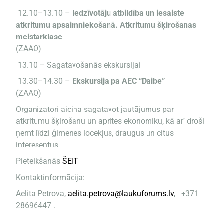
12.10–13.10 –
Iedzīvotāju atbildība un iesaiste
atkritumu apsaimniekošanā. Atkritumu šķirošanas
meistarklase
(ZAAO)
13.10 – Sagatavošanās ekskursijai
13.30–14.30 –
Ekskursija pa AEC “Daibe”
(ZAAO)
Organizatori aicina sagatavot jautājumus par
atkritumu šķirošanu un aprites ekonomiku, kā arī droši
ņemt līdzi ģimenes locekļus, draugus un citus
interesentus.
Pieteikšanās
ŠEIT
Kontaktinformācija:
Aelita Petrova,
aelita.petrova@laukuforums.lv
, +371
28696447 .