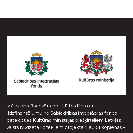
Mājaslapa finansēta no LLF budžeta ar
līdzfinansējumu no Sabiedrības integrācijas fonda,
pateicoties Kultūras ministrijas piešķirtajiem Latvijas
valsts budžeta līdzekļiem projekta “Lauku kopienas –