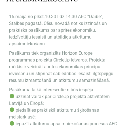
16.maijā no plkst.10.30 līdz 14.30 AEC “Daibe”,
Stalbes pagastā, Cēsu novadā notiks izzinošs un
praktisks pasākums par aprites ekonomiku,
iedzīvotāju iesaisti un atbildīgu atkritumu
apsaimniekošanu.
Pasākums tiek organizēts Horizon Europe
programmas projekta CircleUp ietvaros. Projekta
mērķis ir veicināt aprites ekonomikas principu
ieviešanu un stiprināt sabiedrības iesaisti ilgtspējīgu
resursu izmantošanā un atkritumu samazināšanā.
Pasākuma laikā interesentiem būs iespēja:
uzzināt vairāk par CircleUp projekta aktivitātēm
Latvijā un Eiropā;
piedalīties praktiskā atkritumu šķirošanas
meistarklasē;
iepazīt atkritumu apsaimniekošanas procesus AEC