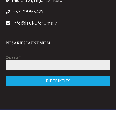
Pils iela 21, Rīga, LV- 1050
+371 28855427
info@laukuforums.lv
PIESAKIES JAUNUMIEM
E-pasts
*
PIETEIKTIES