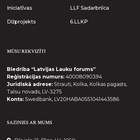
Iniciatīvas
LLF Sadarbnīca
Dižprojekts
6.LLKP
MŪSU REKVIZĪTI
Biedrība “Latvijas Lauku forums”
Reģistrācijas numurs:
40008090394
Juridiskā adrese:
Strauti, Kolka, Kolkas pagasts,
Talsu novads, LV-3275
Konts:
Swedbank, LV20HABA0551041443586
SAZINIES AR MUMS