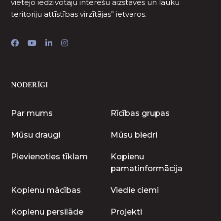
vietējo iedzīvotāju interešu aizstāves un lauku
teritoriju attīstības virzītājas” ietvaros.
NODERĪGI
Par mums
Rīcības grupas
Mūsu draugi
Mūsu biedri
Pievienoties tīklam
Kopienu
pamatinformācija
Kopienu mācības
Viedie ciemi
Kopienu persilāde
Projekti