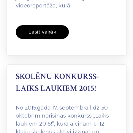
videoreportāža, kurā
Lasīt vairāk
SKOLĒNU KONKURSS-
LAIKS LAUKIEM 2015!
No 2015.gada 17. septembra līdz 30.
oktobrim norisinās konkurss „Laiks
laukiem 2015!”, kurā aicinām 1. -12.
klašu skolēnus aktīvi izzināt un