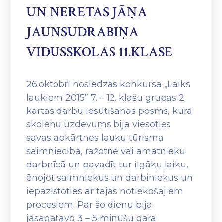
UN NERETAS JĀŅA
JAUNSUDRABIŅA
VIDUSSKOLAS 11.KLASE
26.oktobrī noslēdzās konkursa „Laiks
laukiem 2015” 7. – 12. klašu grupas 2.
kārtas darbu iesūtīšanas posms, kurā
skolēnu uzdevums bija viesoties
savas apkārtnes lauku tūrisma
saimniecībā, ražotnē vai amatnieku
darbnīcā un pavadīt tur ilgāku laiku,
ēnojot saimniekus un darbiniekus un
iepazīstoties ar tajās notiekošajiem
procesiem. Par šo dienu bija
jāsagatavo 3 – 5 minūšu gara