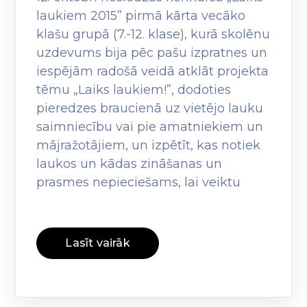
laukiem 2015” pirmā kārta vecāko
klašu grupā (7.-12. klase), kurā skolēnu
uzdevums bija pēc pašu izpratnes un
iespējām radošā veidā atklāt projekta
tēmu „Laiks laukiem!”, dodoties
pieredzes braucienā uz vietējo lauku
saimniecību vai pie amatniekiem un
mājražotājiem, un izpētīt, kas notiek
laukos un kādas zināšanas un
prasmes nepieciešams, lai veiktu
Lasīt vairāk