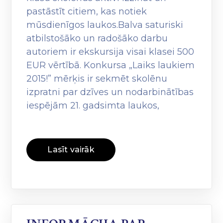
pastāstīt citiem, kas notiek
mūsdienīgos laukos.Balva saturiski
atbilstošāko un radošāko darbu
autoriem ir ekskursija visai klasei 500
EUR vērtībā. Konkursa „Laiks laukiem
2015!” mērķis ir sekmēt skolēnu
izpratni par dzīves un nodarbinātības
iespējām 21. gadsimta laukos,
Lasīt vairāk