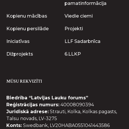
pamatinformācija
Kopienu mācības
Viedie ciemi
Kopienu persilāde
Projekti
Iniciatīvas
LLF Sadarbnīca
Dižprojekts
6.LLKP
MŪSU REKVIZĪTI
Biedrība “Latvijas Lauku forums”
Reģistrācijas numurs:
40008090394
Juridiskā adrese:
Strauti, Kolka, Kolkas pagasts,
Talsu novads, LV-3275
Konts:
Swedbank, LV20HABA0551041443586