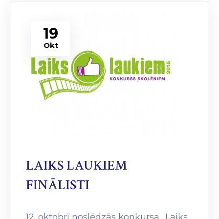
19
Okt
LAIKS LAUKIEM
FINĀLISTI
12. oktobrī noslēdzās konkursa „Laiks