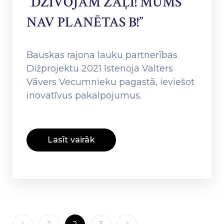
”DZĪVOJAM ZAĻI! MUMS
NAV PLANĒTAS B!”
Bauskas rajona lauku partnerības
Dižprojektu 2021 īstenoja Valters
Vāvers Vecumnieku pagastā, ieviešot
inovatīvus pakalpojumus.
Lasīt vairāk