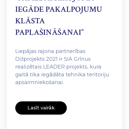
IEGĀDE PAKALPOJUMU
KLĀSTA
PAPLAŠINĀŠANAI”
Liepājas rajona partnerības
Dižprojekts 2021 ir SIA Grīnus
realizētais LEADER projekts, kura
gaitā tika iegādāta tehnika teritoriju
apsaimniekošanai.
Lasīt vairāk