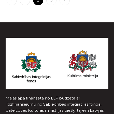
1
2
3
Mājaslapa finansēta no LLF budžeta ar
līdzfinansējumu no Sabiedrības integrācijas fonda,
pateicoties Kultūras ministrijas piešķirtajiem Latvijas