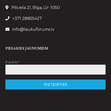
Pils iela 21, Rīga, LV- 1050
+371 28855427
info@laukuforums.lv
PIESAKIES JAUNUMIEM
E-pasts
*
PIETEIKTIES