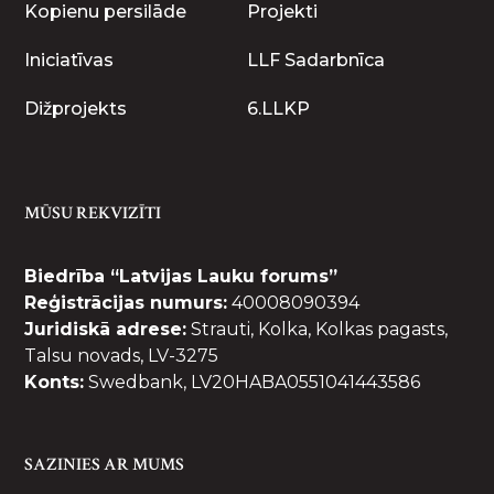
Kopienu persilāde
Projekti
Iniciatīvas
LLF Sadarbnīca
Dižprojekts
6.LLKP
MŪSU REKVIZĪTI
Biedrība “Latvijas Lauku forums”
Reģistrācijas numurs:
40008090394
Juridiskā adrese:
Strauti, Kolka, Kolkas pagasts,
Talsu novads, LV-3275
Konts:
Swedbank, LV20HABA0551041443586
SAZINIES AR MUMS