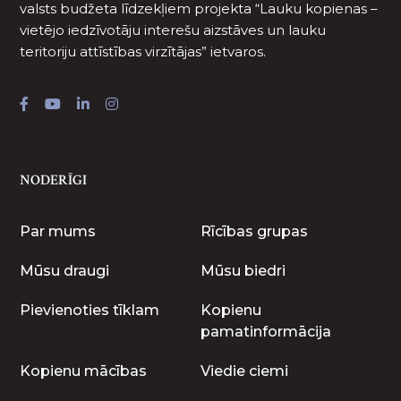
valsts budžeta līdzekļiem projekta “Lauku kopienas –
vietējo iedzīvotāju interešu aizstāves un lauku
teritoriju attīstības virzītājas” ietvaros.
NODERĪGI
Par mums
Rīcības grupas
Mūsu draugi
Mūsu biedri
Pievienoties tīklam
Kopienu
pamatinformācija
Kopienu mācības
Viedie ciemi