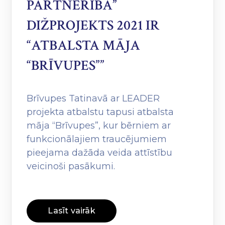
PARTNERĪBA”
DIŽPROJEKTS 2021 IR
“ATBALSTA MĀJA
“BRĪVUPES””
Brīvupes Tatinavā ar LEADER
projekta atbalstu tapusi atbalsta
māja “Brīvupes”, kur bērniem ar
funkcionālajiem traucējumiem
pieejama dažāda veida attīstību
veicinoši pasākumi.
Lasīt vairāk