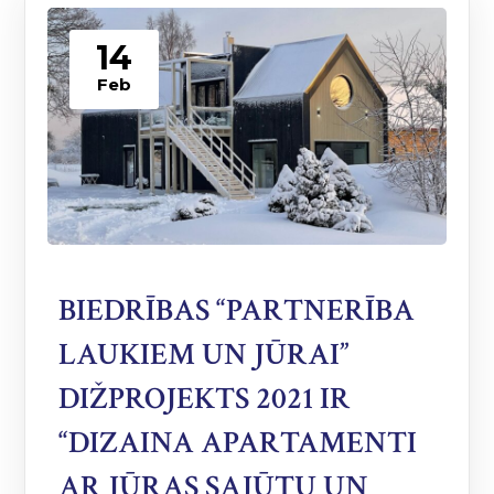
14
Feb
BIEDRĪBAS “PARTNERĪBA
LAUKIEM UN JŪRAI”
DIŽPROJEKTS 2021 IR
“DIZAINA APARTAMENTI
AR JŪRAS SAJŪTU UN