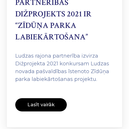
PARTNERĪBAS
DIŽPROJEKTS 2021 IR
“ZĪDŪŅA PARKA
LABIEKĀRTOŠANA”
Ludzas rajona partnerība izvirza
Dižprojekta 2021 konkursam Ludzas
novada pašvaldības īstenoto Zīdūņa
parka labiekārtošanas projektu.
Lasīt vairāk