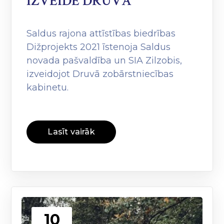
IZVEIDE DRUVĀ”
Saldus rajona attīstības biedrības
Dižprojekts 2021 īstenoja Saldus
novada pašvaldība un SIA Zilzobis,
izveidojot Druvā zobārstniecības
kabinetu.
Lasīt vairāk
10