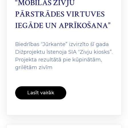
“MOBILĀS ZIVJU
PĀRSTRĀDES VIRTUVES
IEGĀDE UN APRĪKOŠANA”
Biedrības “Jūrkante” izvirzīto šī gada
Dižprojektu īstenoja SIA “Zivju kiosks”.
Projekta rezultātā pie kūpinātām,
grilētām zivīm
Lasīt vairāk