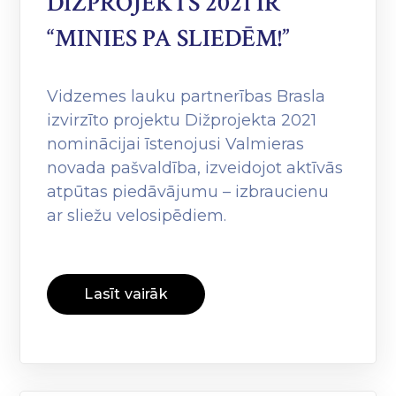
DIŽPROJEKTS 2021 IR
“MINIES PA SLIEDĒM!”
Vidzemes lauku partnerības Brasla
izvirzīto projektu Dižprojekta 2021
nominācijai īstenojusi Valmieras
novada pašvaldība, izveidojot aktīvās
atpūtas piedāvājumu – izbraucienu
ar sliežu velosipēdiem.
Lasīt vairāk