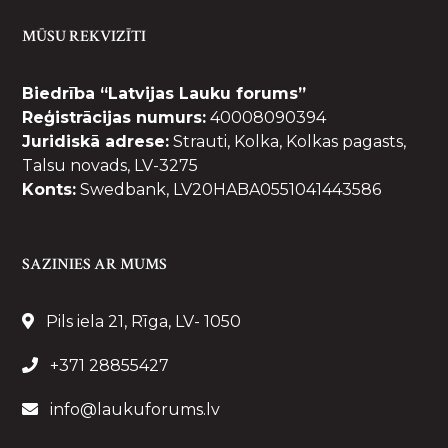
MŪSU REKVIZĪTI
Biedrība “Latvijas Lauku forums”
Reģistrācijas numurs:
40008090394
Juridiskā adrese:
Strauti, Kolka, Kolkas pagasts,
Talsu novads, LV-3275
Konts:
Swedbank, LV20HABA0551041443586
SAZINIES AR MUMS
Pils iela 21, Rīga, LV- 1050
+371 28855427
info@laukuforums.lv