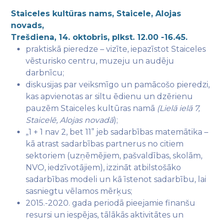
Staiceles kultūras nams, Staicele, Alojas
novads,
Trešdiena, 14. oktobris, plkst. 12.00 -16.45.
praktiskā pieredze – vizīte, iepazīstot Staiceles
vēsturisko centru, muzeju un audēju
darbnīcu;
diskusijas par veiksmīgo un pamācošo pieredzi,
kas apvienotas ar siltu ēdienu un dzērienu
pauzēm Staiceles kultūras namā
(Lielā
ielā 7,
Staicelē, Alojas novadā
);
„1 + 1 nav 2, bet 11” jeb sadarbības matemātika –
kā atrast sadarbības partnerus no citiem
sektoriem (uzņēmējiem, pašvaldības, skolām,
NVO, iedzīvotājiem), izzināt atbilstošāko
sadarbības modeli un kā īstenot sadarbību, lai
sasniegtu vēlamos mērķus;
2015.-2020. gada periodā pieejamie finanšu
resursi un iespējas, tālākās aktivitātes un