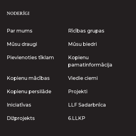
NODERĪGI
Par mums
Rīcības grupas
Mūsu draugi
Mūsu biedri
Pievienoties tīklam
Kopienu
pamatinformācija
Kopienu mācības
Viedie ciemi
Kopienu persilāde
Projekti
Iniciatīvas
LLF Sadarbnīca
Dižprojekts
6.LLKP