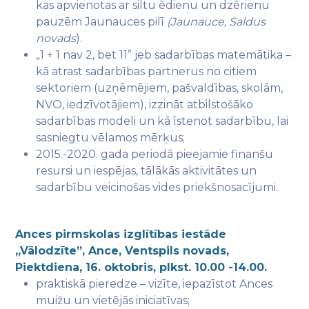
kas apvienotas ar siltu ēdienu un dzērienu
pauzēm Jaunauces pilī
(Jaunauce, Saldus
novads
).
„1 + 1 nav 2, bet 11” jeb sadarbības matemātika –
kā atrast sadarbības partnerus no citiem
sektoriem (uzņēmējiem, pašvaldības, skolām,
NVO, iedzīvotājiem), izzināt atbilstošāko
sadarbības modeli un kā īstenot sadarbību, lai
sasniegtu vēlamos mērķus;
2015.-2020. gada periodā pieejamie finanšu
resursi un iespējas, tālākās aktivitātes un
sadarbību veicinošas vides priekšnosacījumi.
Ances pirmskolas izglītības iestāde
„Vālodzīte”, Ance, Ventspils novads,
Piektdiena, 16. oktobris, plkst. 10.00 -14.00.
praktiskā pieredze – vizīte, iepazīstot Ances
muižu un vietējās iniciatīvas;