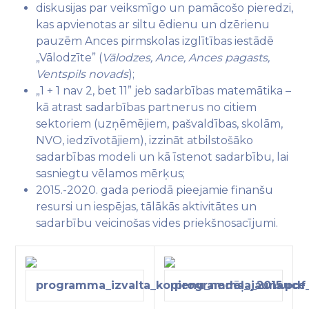
diskusijas par veiksmīgo un pamācošo pieredzi,
kas apvienotas ar siltu ēdienu un dzērienu
pauzēm Ances pirmskolas izglītības iestādē
„Vālodzīte” (
Vālodzes, Ance, Ances pagasts,
Ventspils novads
);
„1 + 1 nav 2, bet 11” jeb sadarbības matemātika –
kā atrast sadarbības partnerus no citiem
sektoriem (uzņēmējiem, pašvaldības, skolām,
NVO, iedzīvotājiem), izzināt atbilstošāko
sadarbības modeli un kā īstenot sadarbību, lai
sasniegtu vēlamos mērķus;
2015.-2020. gada periodā pieejamie finanšu
resursi un iespējas, tālākās aktivitātes un
sadarbību veicinošas vides priekšnosacījumi.
programma_izvalta_kopienu_nedēļa_2015.pdf
programma_jaunauce_