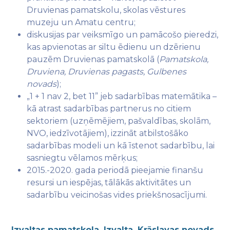
Druvienas pamatskolu, skolas vēstures
muzeju un Amatu centru;
diskusijas par veiksmīgo un pamācošo pieredzi,
kas apvienotas ar siltu ēdienu un dzērienu
pauzēm Druvienas pamatskolā (
Pamatskola,
Druviena, Druvienas pagasts, Gulbenes
novads
);
„1 + 1 nav 2, bet 11” jeb sadarbības matemātika –
kā atrast sadarbības partnerus no citiem
sektoriem (uzņēmējiem, pašvaldības, skolām,
NVO, iedzīvotājiem), izzināt atbilstošāko
sadarbības modeli un kā īstenot sadarbību, lai
sasniegtu vēlamos mērķus;
2015.-2020. gada periodā pieejamie finanšu
resursi un iespējas, tālākās aktivitātes un
sadarbību veicinošas vides priekšnosacījumi.
Izvaltas pamatskola, Izvalta, Krāslavas novads,