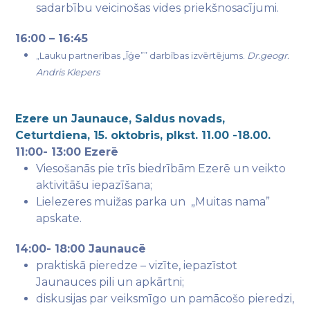
sadarbību veicinošas vides priekšnosacījumi.
16:00 – 16:45
„Lauku partnerības „Īģe”” darbības izvērtējums.
Dr.geogr.
Andris Klepers
Ezere un Jaunauce, Saldus novads,
Ceturtdiena, 15. oktobris, plkst. 11.00 -18.00.
11:00- 13:00 Ezerē
Viesošanās pie trīs biedrībām Ezerē un veikto
aktivitāšu iepazīšana;
Lielezeres muižas parka un „Muitas nama”
apskate.
14:00- 18:00 Jaunaucē
praktiskā pieredze – vizīte, iepazīstot
Jaunauces pili un apkārtni;
diskusijas par veiksmīgo un pamācošo pieredzi,