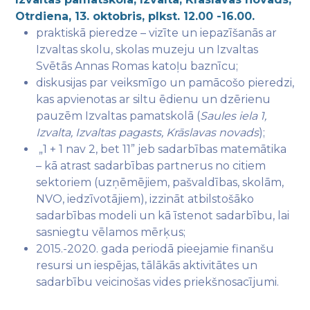
Otrdiena, 13. oktobris, plkst. 12.00 -16.00.
praktiskā pieredze – vizīte un iepazīšanās ar
Izvaltas skolu, skolas muzeju un Izvaltas
Svētās Annas Romas katoļu baznīcu;
diskusijas par veiksmīgo un pamācošo pieredzi,
kas apvienotas ar siltu ēdienu un dzērienu
pauzēm Izvaltas pamatskolā (
Saules iela 1,
Izvalta, Izvaltas pagasts, Krāslavas novads
);
„1 + 1 nav 2, bet 11” jeb sadarbības matemātika
– kā atrast sadarbības partnerus no citiem
sektoriem (uzņēmējiem, pašvaldības, skolām,
NVO, iedzīvotājiem), izzināt atbilstošāko
sadarbības modeli un kā īstenot sadarbību, lai
sasniegtu vēlamos mērķus;
2015.-2020. gada periodā pieejamie finanšu
resursi un iespējas, tālākās aktivitātes un
sadarbību veicinošas vides priekšnosacījumi.