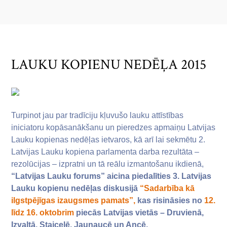
LAUKU KOPIENU NEDĒĻA 2015
Turpinot jau par tradīciju kļuvušo lauku attīstības
iniciatoru kopāsanākšanu un pieredzes apmaiņu Latvijas
Lauku kopienas nedēļas ietvaros, kā arī lai sekmētu 2.
Latvijas Lauku kopiena parlamenta darba rezultāta –
rezolūcijas – izpratni un tā reālu izmantošanu ikdienā,
“Latvijas Lauku forums” aicina piedalīties 3. Latvijas
Lauku kopienu nedēļas diskusijā
“Sadarbība kā
ilgstpējīgas izaugsmes pamats”,
kas risināsies no
12.
līdz 16. oktobrim
piecās Latvijas vietās – Druvienā,
Izvaltā, Staicelē, Jaunaucē un Ancē.