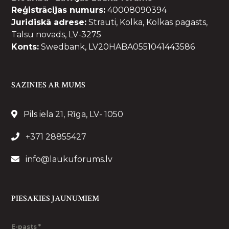
Reģistrācijas numurs:
40008090394
Juridiskā adrese:
Strauti, Kolka, Kolkas pagasts,
Talsu novads, LV-3275
Konts:
Swedbank, LV20HABA0551041443586
SAZINIES AR MUMS
Pils iela 21, Rīga, LV- 1050
+371 28855427
info@laukuforums.lv
PIESAKIES JAUNUMIEM
E-pasts
*