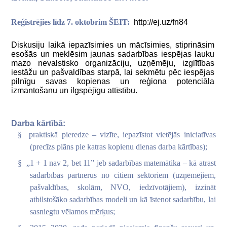
Reģistrējies līdz 7. oktobrim ŠEIT:
http://ej.uz/fn84
Diskusiju laikā iepazīsimies un mācīsimies, stiprināsim
esošās un meklēsim jaunas sadarbības iespējas lauku
mazo nevalstisko organizāciju, uzņēmēju, izglītības
iestāžu un pašvaldības starpā, lai sekmētu pēc iespējas
pilnīgu savas kopienas un reģiona potenciāla
izmantošanu un ilgspējīgu attīstību.
Darba kārtībā:
§
praktiskā pieredze – vizīte, iepazīstot vietējās iniciatīvas
(precīzs plāns pie katras kopienu dienas darba kārtības);
§
„1 + 1 nav 2, bet 11” jeb sadarbības matemātika – kā atrast
sadarbības partnerus no citiem sektoriem (uzņēmējiem,
pašvaldības, skolām, NVO, iedzīvotājiem), izzināt
atbilstošāko sadarbības modeli un kā īstenot sadarbību, lai
sasniegtu vēlamos mērķus;