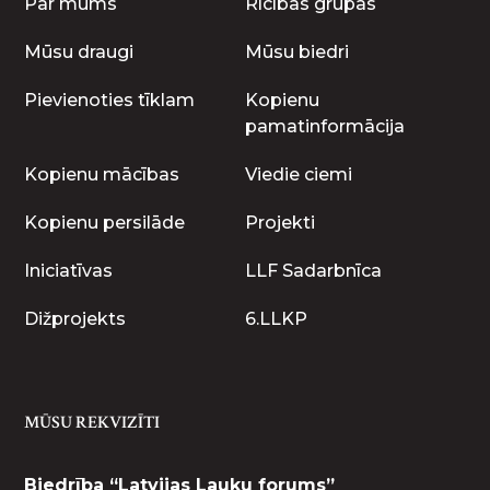
Par mums
Rīcības grupas
Mūsu draugi
Mūsu biedri
Pievienoties tīklam
Kopienu
pamatinformācija
Kopienu mācības
Viedie ciemi
Kopienu persilāde
Projekti
Iniciatīvas
LLF Sadarbnīca
Dižprojekts
6.LLKP
MŪSU REKVIZĪTI
Biedrība “Latvijas Lauku forums”