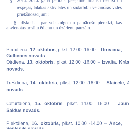
§
2015.-2020. gada periodā pieejamie finanšu resursi un
iespējas, tālākās aktivitātes un sadarbību veicinošas vides
priekšnosacījumi;
§
diskusijas par veiksmīgo un pamācošo pieredzi, kas
apvienotas ar siltu ēdienu un dzērienu pauzēm.
Pirmdiena,
12. oktobris
, plkst. 12.00 -16.00 –
Druviena,
Gulbenes novads.
Otrdiena,
13. oktobris
, plkst. 12.00 -16.00 –
Izvalta, Krā
novads.
Trešdiena,
14. oktobris
, plkst. 12.00 -16.00 –
Staicele, 
novads.
Ceturtdiena,
15. oktobris
, plkst. 14.00 -18.00 –
Jaun
Saldus novads.
Piektdiena,
16. oktobris
, plkst. 10.00 -14.00 –
Ance,
Ventspils novads.