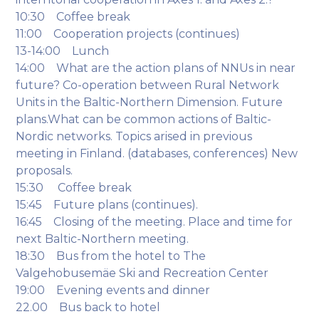
10:30 Coffee break
11:00 Cooperation projects (continues)
13-14:00 Lunch
14:00 What are the action plans of NNUs in near
future? Co-operation between Rural Network
Units in the Baltic-Northern Dimension. Future
plans.What can be common actions of Baltic-
Nordic networks. Topics arised in previous
meeting in Finland. (databases, conferences) New
proposals.
15:30 Coffee break
15:45 Future plans (continues).
16:45 Closing of the meeting. Place and time for
next Baltic-Northern meeting.
18:30 Bus from the hotel to The
Valgehobusemäe Ski and Recreation Center
19:00 Evening events and dinner
22.00 Bus back to hotel