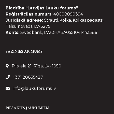
Biedrība “Latvijas Lauku forums”
Reģistrācijas numurs:
40008090394
Juridiskā adrese:
Strauti, Kolka, Kolkas pagasts,
Talsu novads, LV-3275
Konts:
Swedbank, LV20HABA0551041443586
SAZINIES AR MUMS
Pils iela 21, Rīga, LV- 1050
+371 28855427
info@laukuforums.lv
PIESAKIES JAUNUMIEM