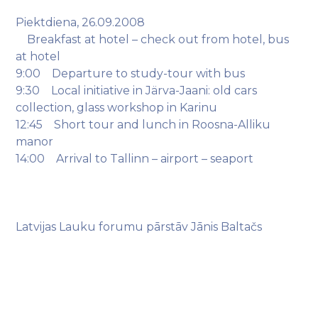
Piektdiena, 26.09.2008
Breakfast at hotel – check out from hotel, bus
at hotel
9:00 Departure to study-tour with bus
9:30 Local initiative in Järva-Jaani: old cars
collection, glass workshop in Karinu
12:45 Short tour and lunch in Roosna-Alliku
manor
14:00 Arrival to Tallinn – airport – seaport
Latvijas Lauku forumu pārstāv Jānis Baltačs