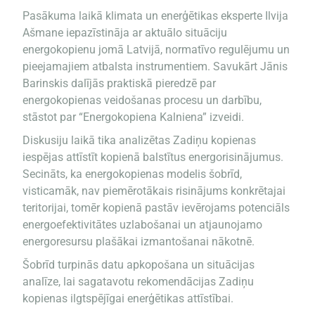
Pasākuma laikā klimata un enerģētikas eksperte Ilvija
Ašmane iepazīstināja ar aktuālo situāciju
energokopienu jomā Latvijā, normatīvo regulējumu un
pieejamajiem atbalsta instrumentiem. Savukārt Jānis
Barinskis dalījās praktiskā pieredzē par
energokopienas veidošanas procesu un darbību,
stāstot par “Energokopiena Kalniena” izveidi.
Diskusiju laikā tika analizētas Zadiņu kopienas
iespējas attīstīt kopienā balstītus energorisinājumus.
Secināts, ka energokopienas modelis šobrīd,
visticamāk, nav piemērotākais risinājums konkrētajai
teritorijai, tomēr kopienā pastāv ievērojams potenciāls
energoefektivitātes uzlabošanai un atjaunojamo
energoresursu plašākai izmantošanai nākotnē.
Šobrīd turpinās datu apkopošana un situācijas
analīze, lai sagatavotu rekomendācijas Zadiņu
kopienas ilgtspējīgai enerģētikas attīstībai.