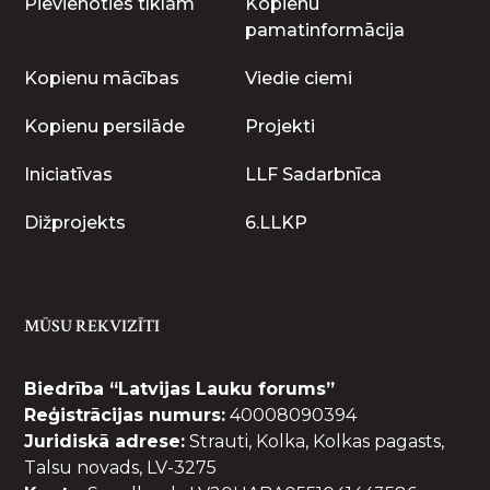
Pievienoties tīklam
Kopienu
pamatinformācija
Kopienu mācības
Viedie ciemi
Kopienu persilāde
Projekti
Iniciatīvas
LLF Sadarbnīca
Dižprojekts
6.LLKP
MŪSU REKVIZĪTI
Biedrība “Latvijas Lauku forums”
Reģistrācijas numurs:
40008090394
Juridiskā adrese:
Strauti, Kolka, Kolkas pagasts,
Talsu novads, LV-3275