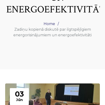
ENERGOEFEKTIVITĀT
Home
Zadiņu kopienā diskutē par ilgtspējīgiem
energorisinājumiem un energoefektivitāti
03
Jūn