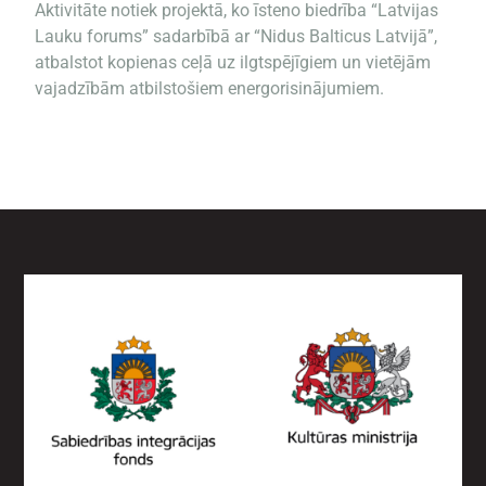
Aktivitāte notiek projektā, ko īsteno biedrība “Latvijas
Lauku forums” sadarbībā ar “Nidus Balticus Latvijā”,
atbalstot kopienas ceļā uz ilgtspējīgiem un vietējām
vajadzībām atbilstošiem energorisinājumiem.