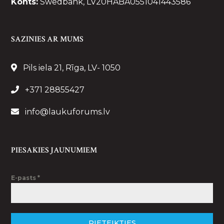
Konts:
Swedbank, LV20HABA0551041443586
SAZINIES AR MUMS
Pils iela 21, Rīga, LV- 1050
+371 28855427
info@laukuforums.lv
PIESAKIES JAUNUMIEM
E-pasts
*
PIETEIKTIES