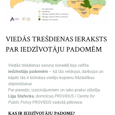
VIEDĀS TREŠDIENAS IERAKSTS
PAR IEDZĪVOTĀJU PADOMĒM
Viedās trešdienas saruna šonedēļ bija veltīta
iedzīvotāju padomēm
– kā tās veidojas, darbojas un
kāpēc tās ir būtiskas vietējo kopienu līdzdalības
stiprināšanai.
Par pieredzi, izaicinājumiem un labo praksi stāstīja
Līga Stafecka
, domnīcas
PROVIDUS / Centre for
Public Policy PROVIDUS
vadošā pētniece.
KAS IR IEDZĪVOTĀJU PADOME?