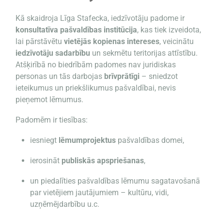
Kā skaidroja Līga Stafecka, iedzīvotāju padome ir
konsultatīva pašvaldības institūcija
, kas tiek izveidota,
lai pārstāvētu
vietējās kopienas intereses
, veicinātu
iedzīvotāju sadarbību
un sekmētu teritorijas attīstību.
Atšķirībā no biedrībām padomes nav juridiskas
personas un tās darbojas
brīvprātīgi
– sniedzot
ieteikumus un priekšlikumus pašvaldībai, nevis
pieņemot lēmumus.
Padomēm ir tiesības:
iesniegt
lēmumprojektus
pašvaldības domei,
ierosināt
publiskās apspriešanas
,
un piedalīties pašvaldības lēmumu sagatavošanā
par vietējiem jautājumiem – kultūru, vidi,
uzņēmējdarbību u.c.