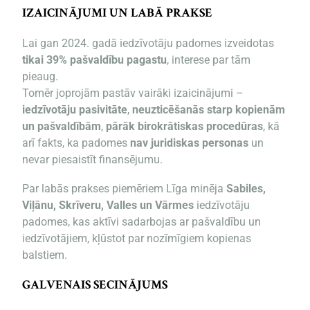
IZAICINĀJUMI UN LABĀ PRAKSE
Lai gan 2024. gadā iedzīvotāju padomes izveidotas
tikai 39% pašvaldību pagastu
, interese par tām
pieaug.
Tomēr joprojām pastāv vairāki izaicinājumi –
iedzīvotāju pasivitāte
,
neuzticēšanās starp kopienām
un pašvaldībām
,
pārāk birokrātiskas procedūras
, kā
arī fakts, ka padomes
nav juridiskas personas
un
nevar piesaistīt finansējumu.
Par labās prakses piemēriem Līga minēja
Sabiles,
Viļānu, Skrīveru, Valles un Vārmes
iedzīvotāju
padomes, kas aktīvi sadarbojas ar pašvaldību un
iedzīvotājiem, kļūstot par nozīmīgiem kopienas
balstiem.
GALVENAIS SECINĀJUMS