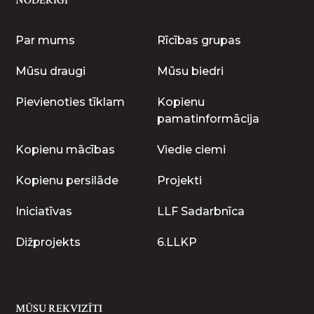
NODERĪGI
Par mums
Rīcības grupas
Mūsu draugi
Mūsu biedri
Pievienoties tīklam
Kopienu
pamatinformācija
Kopienu mācības
Viedie ciemi
Kopienu persilāde
Projekti
Iniciatīvas
LLF Sadarbnīca
Dižprojekts
6.LLKP
MŪSU REKVIZĪTI