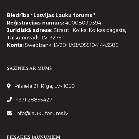
Biedrība “Latvijas Lauku forums”
Reģistrācijas numurs:
40008090394
Juridiskā adrese:
Strauti, Kolka, Kolkas pagasts,
Talsu novads, LV-3275
Konts:
Swedbank, LV20HABA0551041443586
SAZINIES AR MUMS
Pils iela 21, Rīga, LV- 1050
+371 28855427
info@laukuforums.lv
PIESAKIES JAUNUMIEM