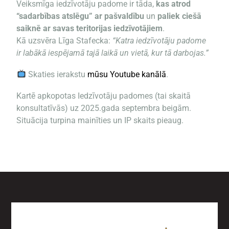
Veiksmīga iedzīvotāju padome ir tāda,
kas atrod
“sadarbības atslēgu” ar pašvaldību
un
paliek ciešā
saiknē ar savas teritorijas iedzīvotājiem
.
Kā uzsvēra Līga Stafecka:
“Katra iedzīvotāju padome
ir labākā iespējamā tajā laikā un vietā, kur tā darbojas.”
Skaties ierakstu
mūsu Youtube kanālā
.
Kartē apkopotas Iedzīvotāju padomes (tai skaitā
konsultatīvās) uz 2025.gada septembra beigām.
Situācija turpina mainīties un IP skaits pieaug.